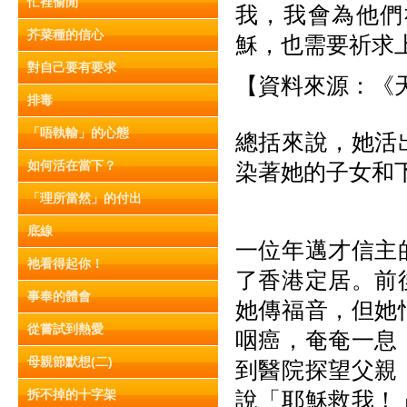
忙裡偷閒
我，我會為他們
芥菜種的信心
穌，也需要祈求
對自己要有要求
【資料來源：《天
排毒
「唔執輸」的心態
總括來說，她活
如何活在當下？
染著她的子女和
「理所當然」的付出
底線
一位年邁才信主
祂看得起你！
了香港定居。前
事奉的體會
她傳福音，但她
從嘗試到熱愛
咽癌，奄奄一息
母親節默想(二)
到醫院探望父親
拆不掉的十字架
說「耶穌救我！