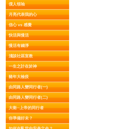
僕人領袖
月亮代表我的心
信心 vs 感覺
快活與慢活
慢活有錢淨
淺談社區宣教
一生之計在於神
豬年大檢疫
由同路人變同行者(一)
由同路人變同行者(二)
大衛─上帝的同行者
你準備好未？
如何在亂世中安身立命？