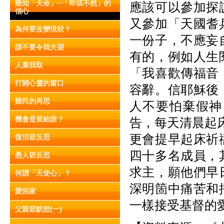
樂知「天命」─「即或不然」的
應該可以參加探
信心
又參加「天國耆
為何要改變現狀？
一份子，不應妄
請不要令我失望
有的，例如人生
人棄我取
「我喜歡傳福音
打開心靈的窗口
容辭。信耶穌後
難民的再思
人不要怕棄假神
機會是留給誰？
告，每天清晨起
更會提早起床祈
復活節反思
四十多名成員，
愚人節反思
求主，願他們早
何謂「天使心」？
深明箇中痛苦和
愛回家
一樣接受基督的
父親節默想(一)