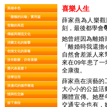
喜樂人生
英雄本色
「撒種的比喻」實用篇
薛家燕為人樂觀
苦難的再思
刻，最後都學會
傳媒與潮流文化
她曾經因為離婚
消費文化的衝擊
「離婚時我還擔
色情文化的荼毒
自然會差派人來
沒有歡樂，仍有喜樂
來在09年患了
獎代表甚麼？
全康復。
活學活用
薛家燕在演藝的
浪漫式的循序漸進
大小小的公益活
情與性交鋒
團體宣傳。她歷
放下身段
交通安全也有，