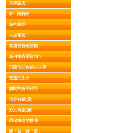
凡事謝恩
家 ‧ 神的殿
為神織夢
人生苦短
當痛苦變成習慣
為何禱告要恆切？
別讓信任你的人失望
豐盛的生命
擴闊投資的視野
信是有緣(原)
分別為聖(勝)
環保概念的啟迪
脫「貧」致「富」