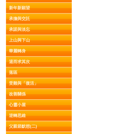
新年新願望
承擔與交託
承諾與淡忘
上山與下山
華麗轉身
退而求其次
落區
受難與「復活」
改善關係
心靈小屋
逆轉思維
父親節默想(二)