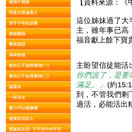
【資料來源：《中
做個不倒翁
同是天涯淪落人
這位姊妹過了大
放手不等如放棄
主，雖年事已高
師徒關係
福音獻上餘下寶
學習原諒
為神冒險
主盼望信徒能活
靠自己不如倚靠神(一)
你們說了，是要
靠自己不如倚靠神(二)
滿足。」
(約1
論退休
到，不管我們剩
一杯涼水
過活，必能活出
愛心可以做橋樑
做個有品的人
聖誕節反思─不平安中的平安