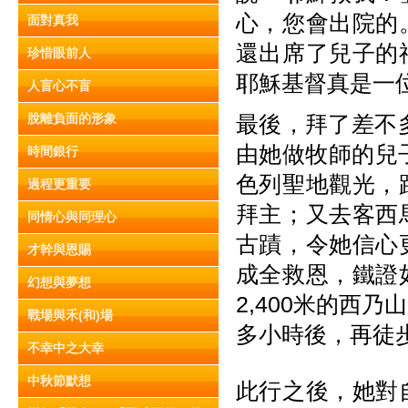
心，您會出院的
面對真我
還出席了兒子的
珍惜眼前人
耶穌基督真是一
人盲心不盲
脫離負面的形象
最後，拜了差不
由她做牧師的兒
時間銀行
色列聖地觀光，
過程更重要
拜主；又去客西
同情心與同理心
古蹟，令她信心
才幹與恩賜
成全救恩，鐵證
幻想與夢想
2,400米的西
戰場與禾(和)場
多小時後，再徒
不幸中之大幸
中秋節默想
此行之後，她對