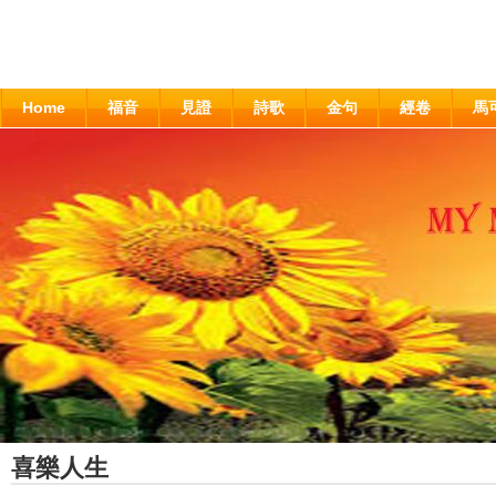
Home
福音
見證
詩歌
金句
經卷
馬
喜樂人生