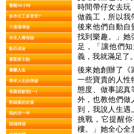
時間帶仔女去玩
警醒36小時
做義工，所以我
多作主工多受苦?
後來他們自動自
八達通增值
找到樂趣。」她
永生人壽保險
足，「讓他們知
點石成金
義，我就滿足了
最緊要主動
後來她創辦了《
喜樂人生
一些寶貴的人性
尋求人生的突破
態度、做事認真
母親節默想(一)
外，也教他們做
對綠葉的欣賞
到，我說人生遇
我的另一半
挑戰，它提醒你
因禍得福
樓。」她全心全