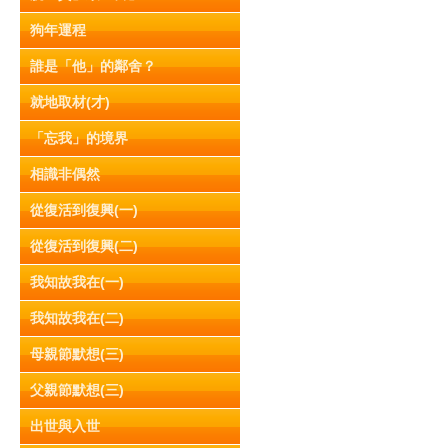
狗年運程
誰是「他」的鄰舍？
就地取材(才)
「忘我」的境界
相識非偶然
從復活到復興(一)
從復活到復興(二)
我知故我在(一)
我知故我在(二)
母親節默想(三)
父親節默想(三)
出世與入世