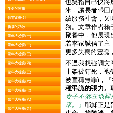
也笑指自己快將
生命的容量
米，讓長者帶回
續服務社會，又
信有多難？!
務。文章作者賴
祈禱的功效
聚餐中，他展現
鼠年大檢疫(一)
若李家誠信了主
鼠年大檢疫(二)
更多失喪的靈魂
鼠年大檢疫(三)
不過我想強調文
鼠年大檢疫(四)
十架被釘死，祂
鼠年大檢疫(五)
被宣稱無罪)，
鼠年大檢疫(六)
種弔詭的張力。
鼠年大檢疫(七)
麥子不落在地裡
鼠年大檢疫(八)
來。』
耶穌正是
鼠年大檢疫(九)