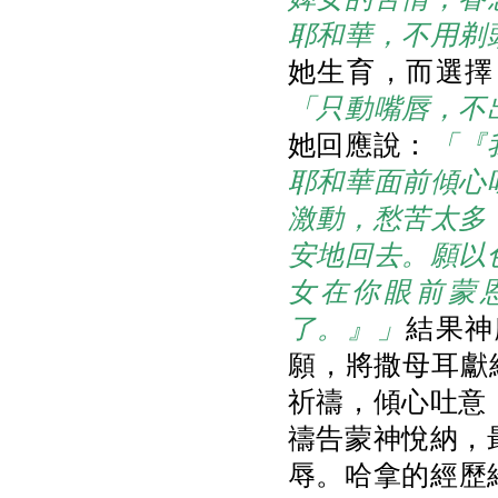
耶和華，不用剃
她生育，而選擇
「只動嘴唇，不
她回應說：
「『
耶和華面前傾心
激動，愁苦太多
安地回去。願以
女在你眼前蒙
了。』」
結果神
願，將撒母耳獻給
祈禱，傾心吐意
禱告蒙神悅納，
辱。哈拿的經歷給