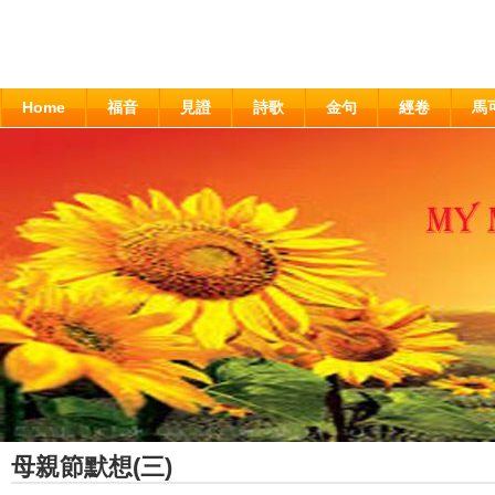
Home
福音
見證
詩歌
金句
經卷
馬
母親節默想(三)