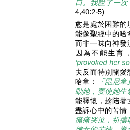
口。我說了一次
4,40:2-5)
愈是處於困難的
能像聖經中的哈
而非一味向神發
因為不能生育
‘provoked her so
夫反而特別關愛
哈拿：
「毘尼拿
動她，要使她生
能釋懷，趁陪著
盡訴心中的苦情
痛痛哭泣，祈禱
婢女的苦情，眷