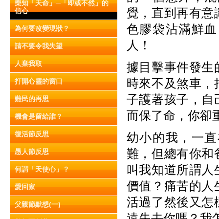
樂知「天命」─「即或不然」的
覺，直到再有意
信心
色膠袋沾滿鮮血
為何要改變現狀？
人！
請不要令我失望
人棄我取
據目擊事件發生
時來不及煞車，
打開心靈的窗口
子護著孩子，自
難民的再思
而保了命，你卻
機會是留給誰？
復活節反思
幼小的我，一直
難，但總有你和
愚人節反思
叫我知道所謂人
何謂「天使心」？
價值？痛苦的人
愛回家
活過了然後又怎
父親節默想(一)
遠失去你嗎？我