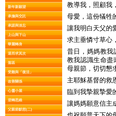
教導我，照顧我
新年新願望
母愛，這份犠牲
承擔與交託
承諾與淡忘
讓我明白天父的
上山與下山
求主垂憐寸草心
華麗轉身
昔日，媽媽教我
退而求其次
教我認識生命盡
落區
母親節，切切懇
受難與「復活」
主耶穌基督的救
改善關係
臨到我摯親摯愛
心靈小屋
逆轉思維
讓媽媽願意信主
父親節默想(二)
也祝願普天下的