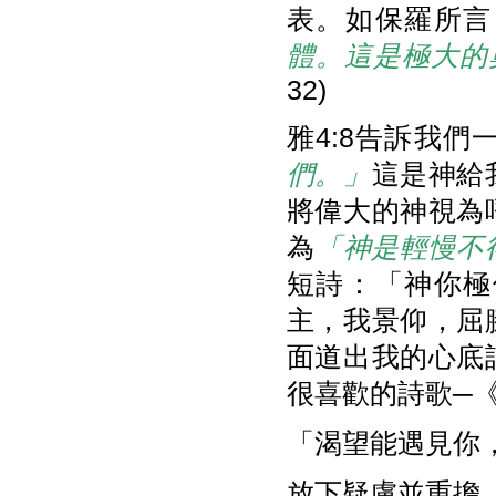
表。如保羅所言
體。這是極大的
32)
雅4:8告訴我們
們。」
這是神給
將偉大的神視為
為
「神是輕慢不
短詩：「神你極
主，我景仰，屈
面道出我的心底
很喜歡的詩歌─
「渴望能遇見你
放下疑慮並重擔