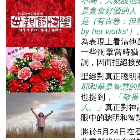
不喝，人就說他
是貪食好酒的人
是（有古卷：但智慧在行
by her works’
為表現上看清他
一些衝擊當時猶
調，因而拒絕接
聖經對真正聰明
耶和華是智慧的
也提到，
「敬畏
人。」
真正對神
眼中的聰明和智
將於5月24日