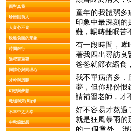
面對真我
童年的我體弱多
珍惜眼前人
印象中最深刻的
人盲心不盲
難，輾轉難眠苦
脫離負面的形象
有一段時間，哮
時間銀行
著我四出尋訪良
過程更重要
爸爸就節衣縮食
同情心與同理心
我不單病痛多，
才幹與恩賜
夢，但你那份恨
幻想與夢想
請補習老師，才
戰場與禾(和)場
好不容易才熬過
不幸中之大幸
就是狂風暴雨的
中秋節默想
的一個意外，混