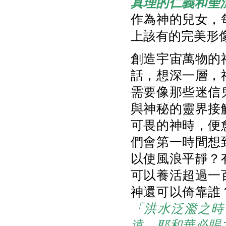
真理的仁義和聖
作為神的兒女，
上該有的完美形
創造宇宙萬物的
話，想深一層，
需要像那些迷信
與神秘的靈界接
可畏的神時，便
們會第一時間想
以使風浪平靜？
可以養活超過一
神還可以倚靠誰
「洪水泛濫之時
遠。耶和華必賜