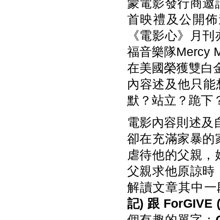
蒙電影發行商邀
首映禮及公開佈
《電影心》月刊
福音樂隊Mercy 
在美國榮獲雙白金暢銷
內容述及他只能
默？站立？跪下
電影內容則述及自
卻在充滿家暴的
虐待他的父親，
父親求他原諒時
解讀文章其中一
記)
跟 ForGIVE 
個有趣的單字：