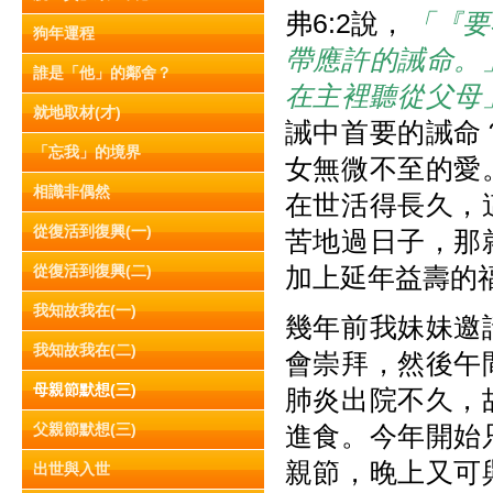
弗6:2說，
「『要
狗年運程
帶應許的誡命。
誰是「他」的鄰舍？
在主裡聽從父母
就地取材(才)
誡中首要的誡命
「忘我」的境界
女無微不至的愛
相識非偶然
在世活得長久，
從復活到復興(一)
苦地過日子，那
從復活到復興(二)
加上延年益壽的
我知故我在(一)
幾年前我妹妹邀
我知故我在(二)
會崇拜，然後午
母親節默想(三)
肺炎出院不久，
父親節默想(三)
進食。今年開始
親節，晚上又可
出世與入世