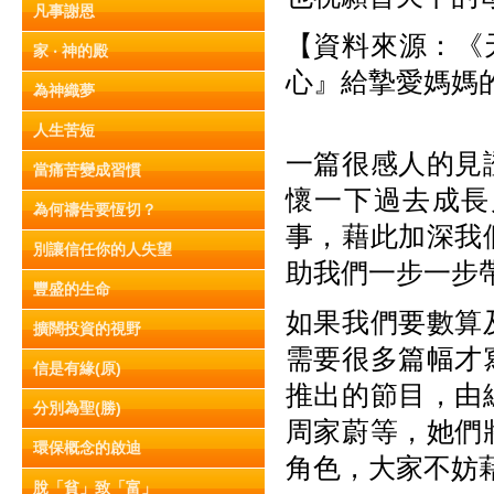
凡事謝恩
【資料來源：《天
家 ‧ 神的殿
心』給摯愛媽媽
為神織夢
人生苦短
一篇很感人的見
當痛苦變成習慣
懷一下過去成長
為何禱告要恆切？
事，藉此加深我
別讓信任你的人失望
助我們一步一步
豐盛的生命
如果我們要數算
擴闊投資的視野
需要很多篇幅才
信是有緣(原)
推出的節目，由
分別為聖(勝)
周家蔚等，她們
環保概念的啟迪
角色，大家不妨
脫「貧」致「富」