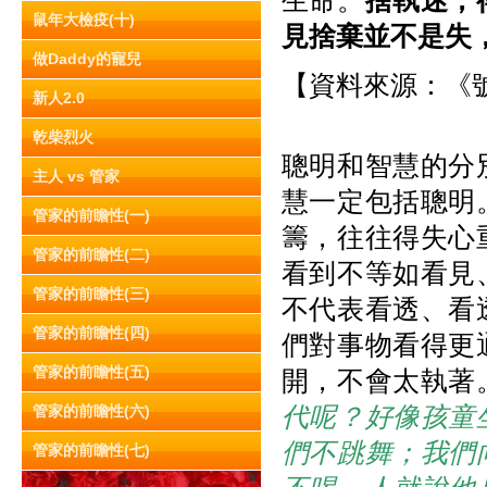
生命。
捨執迷，
鼠年大檢疫(十)
見捨棄並不是失
做Daddy的寵兒
【資料來源：《號
新人2.0
乾柴烈火
聰明和智慧的分
主人 vs 管家
慧一定包括聰明
管家的前瞻性(一)
籌，往往得失心
管家的前瞻性(二)
看到不等如看見
管家的前瞻性(三)
不代表看透、看
管家的前瞻性(四)
們對事物看得更
管家的前瞻性(五)
開，不會太執著
代呢？好像孩童
管家的前瞻性(六)
們不跳舞；我們
管家的前瞻性(七)