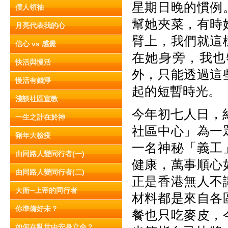
星期日晚的慣例
僕人領袖
幫她夾菜，有時
月亮代表我的心
臂上，我們就這
信心 vs 感覺
在她身旁，我也
快活與慢活
外，只能透過這
慢活有錢淨
起的短暫時光。
淺談社區宣教
今年初七人日，
一生之計在於神
社區中心」為一
豬年大檢疫
一名神秘「義工
由同路人變同行者(一)
健康，萬事順心
由同路人變同行者(二)
正是香港無人不
大衛─上帝的同行者
材料都是來自各
你準備好未？
餐也只吃麥皮，
如何在亂世中安身立命？