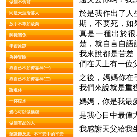
做個不倒翁
於是我作出了人
同是天涯淪落人
期，不要死，如
放手不等如放棄
真是一種出於很
師徒關係
楚，就自言自語
學習原諒
我來說都是苦差
為神冒險
們在天上有一位
靠自己不如倚靠神(一)
之後，媽媽你在
靠自己不如倚靠神(二)
我們來說就是重
論退休
媽媽，你是我最
一杯涼水
愛心可以做橋樑
是我心目中最偉
做個有品的人
我感謝天父給我
聖誕節反思─不平安中的平安