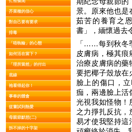
期紀念母親節的
忙裡偷閒
景。原來他也是
芥菜種的信心
茹苦的養育之
對自己要有要求
書」，緬懷過去
排毒
「……每到秋冬
「唔執輸」的心態
皮膚病，極其痕
如何活在當下？
治療皮膚病的藥
「理所當然」的付出
要把椰子殼放在
底線
臉上的傷口，立
祂看得起你！
痂，兩邊臉上活
事奉的體會
光視我如怪物！
從嘗試到熱愛
之力掙扎反抗，
母親節默想(二)
易才使我堅持這
拆不掉的十字架
頑癣終於消失，