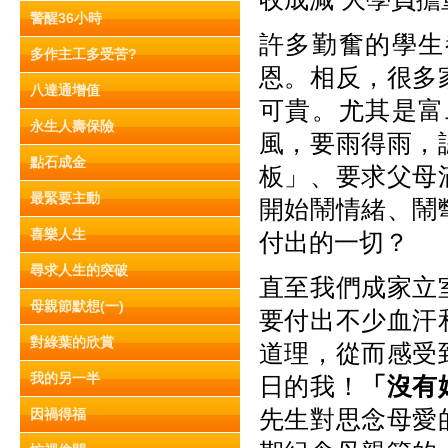
警醒36小時
許多勤奮的學生
多作主工多受苦?
恩。相反，很多
八達通增值
可貴。尤其是富
永生人壽保險
風，要雨得雨，
點石成金
板」、要求父母
最緊要主動
開始鬧情緒、鬧
喜樂人生
付出的一切？
尋求人生的突破
直至我們成家立
母親節默想(一)
要付出不少血汗
對綠葉的欣賞
道理，從而感受
我的另一半
日的我！
「沒有
先生對思念母愛
因禍得福