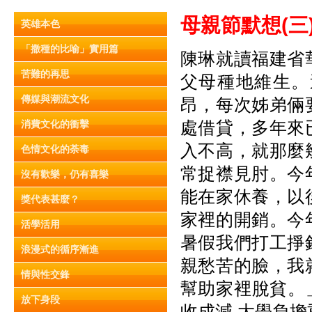
母親節默想(
三
英雄本色
「撒種的比喻」實用篇
陳琳就讀福建省
苦難的再思
父母種地維生。
傳媒與潮流文化
昂，每次姊弟倆
處借貸，多年來
消費文化的衝擊
入不高，就那麼
色情文化的荼毒
常捉襟見肘。今
沒有歡樂，仍有喜樂
能在家休養，以
獎代表甚麼？
家裡的開銷。今
活學活用
暑假我們打工掙
浪漫式的循序漸進
親愁苦的臉，我
情與性交鋒
幫助家裡脫貧。」
放下身段
收成減 大學負