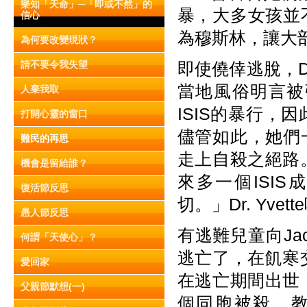
樂知「天命」─「即或不然」的
暴，大多女孩並
信心
為穆斯林，讓大
為何要改變現狀？
請不要令我失望
即使僥倖逃脫，D
當地風俗明言被
人棄我取
ISIS的暴行
打開心靈的窗口
儘管如此，她們
難民的再思
走上自殺之絕路
機會是留給誰？
來多一個ISI
復活節反思
切。」Dr. Yv
愚人節反思
有逃難兒童向Ja
何謂「天使心」？
逃亡了，在飢寒
愛回家
在逃亡期間出世
父親節默想(一)
個同胞被殺，