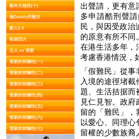
出聲請，更有意
鼠年大檢疫(十)
多申請酷刑聲請
做Daddy的寵兒
民，與因受政治迫害而
新人2.0
的原意有所不同
乾柴烈火
在港生活多年，
主人 vs 管家
考慮香港情況，
管家的前瞻性(一)
「假難民」從事
管家的前瞻性(二)
入境的途徑堵截
管家的前瞻性(三)
題、生活拮据而
管家的前瞻性(四)
見仁見智。政府
管家的前瞻性(五)
留的「難民」，
管家的前瞻性(六)
以愛心、同理心
管家的前瞻性(七)
留權的少數族裔