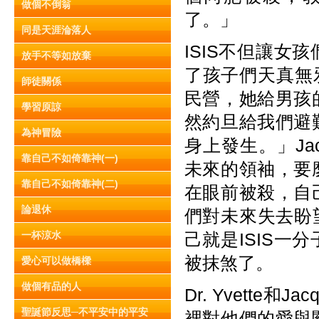
做個不倒翁
了。」
同是天涯淪落人
ISIS不但讓
放手不等如放棄
了孩子們天真無邪
師徒關係
民營，她給男孩
學習原諒
然約旦給我們避
為神冒險
身上發生。」Jac
靠自己不如倚靠神(一)
未來的領袖，要
靠自己不如倚靠神(二)
在眼前被殺，自
論退休
們對未來失去盼
一杯涼水
己就是ISIS
被抹煞了。
愛心可以做橋樑
做個有品的人
Dr. Yvette
聖誕節反思─不平安中的平安
裡對他們的愛與