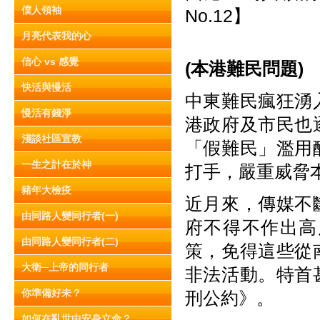
僕人領袖
No.12】
月亮代表我的心
信心 vs 感覺
(
本
港
難
民
問
題)
快活與慢活
中東難民瘋狂湧
慢活有錢淨
港政府及市民也
淺談社區宣教
「假難民」濫用
一生之計在於神
打手，嚴重威脅
豬年大檢疫
近月來，傳媒不
由同路人變同行者(一)
府不得不作出高
由同路人變同行者(二)
策，免得這些從
大衛─上帝的同行者
非法活動。特首
你準備好未？
刑公約》。
如何在亂世中安身立命？