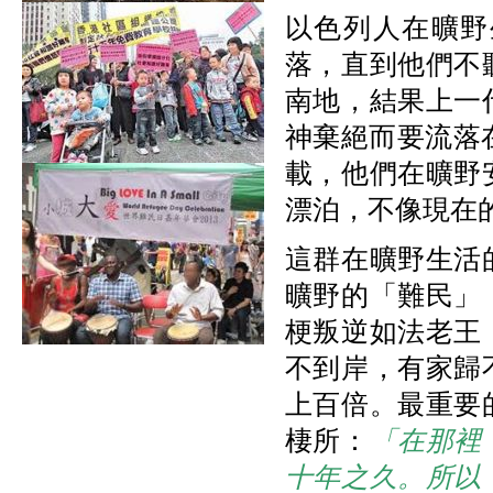
以色列人在曠野
落，直到他們不
南地，結果上一
神棄絕而要流落
載，他們在曠野
漂泊，不像現在
這群在曠野生活
曠野的「難民」
梗叛逆如法老王
不到岸，有家歸
上百倍。最重要
棲所：
「在那裡
十年之久。所以