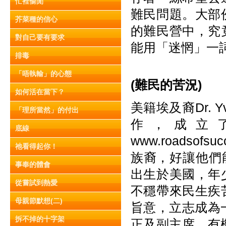
忙裡偷閒
難民問題。大部
芥菜種的信心
的難民營中，究
對自己要有要求
能用「迷惘」一
排毒
「唔執輸」的心態
(
難
民
的苦況)
如何活在當下？
美籍埃及裔Dr. 
「理所當然」的付出
作，成立了Ro
底線
www.roadso
祂看得起你！
族裔，好讓他們能
事奉的體會
出生於美國，年
從嘗試到熱愛
不穩帶來民生疾
母親節默想(二)
旨意，立志成為
拆不掉的十字架
正及副主席，有