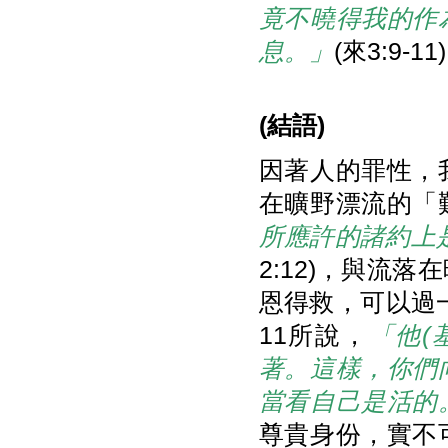
竟不曉得我的作
息。」
(來3:9-11
(
結語
)
因著人的罪性，
在曠野漂流的「
所應許的諸約上
2:12)，與流
恩得救，可以過一
11所說，
「他(
著。這樣，你們
當看自己是活的
尊貴身份，實不