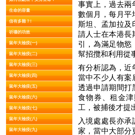
事實上，過去兩
生命的容量
數個月，每月平
信有多難？!
斯坦、孟加拉及
祈禱的功效
請人士在本港長
引，為滿足物慾
鼠年大檢疫(一)
幫招攬和利用從
鼠年大檢疫(二)
鼠年大檢疫(三)
有分析認為，近
鼠年大檢疫(四)
當中不少人有案
透過申請期間打
鼠年大檢疫(五)
食物券、租金津
鼠年大檢疫(六)
工，被捕後才提
鼠年大檢疫(七)
鼠年大檢疫(八)
入境處處長亦承
家，當中大部分
鼠年大檢疫(九)