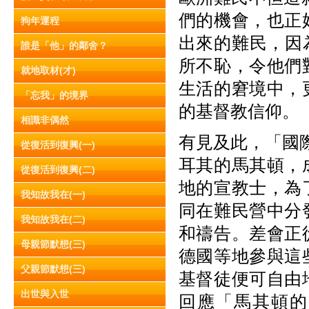
們的機會，也正
狗年運程
出來的難民，因
誰是「他」的鄰舍？
所不恥，令他們
就地取材(才)
生活的窘境中，
「忘我」的境界
的基督教信仰。
相識非偶然
有見及此，「國
從復活到復興(一)
耳其的馬其頓，
從復活到復興(二)
地的宣教士，為
我知故我在(一)
同在難民營中分
我知故我在(二)
和禱告。差會正
母親節默想(三)
德國等地參與這
父親節默想(三)
基督徒便可自由
出世與入世
回應「馬其頓的