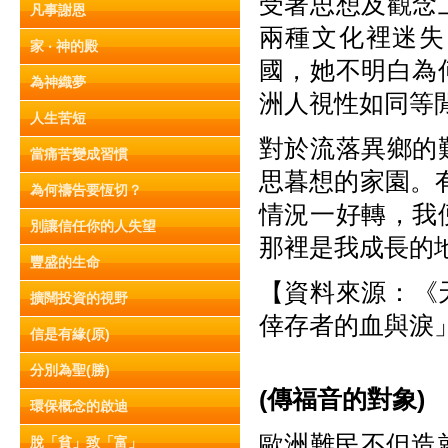
受著思想及觀念
凡事謝恩
兩種文化裡迷失
家 ‧ 神的殿
國，她不明白為
為神織夢
洲人視性如同等
人生苦短
對於流落異鄉的
當痛苦變成習慣
思暮想的家園。有
為何禱告要恆切？
情況一好轉，我
別讓信任你的人失望
那裡是我成長的
豐盛的生命
【資料來源：《天
擴闊投資的視野
倖存者的血與淚
信是有緣(原)
分別為聖(勝)
(
傳福音的對象)
環保概念的啟迪
歐洲難民不但造就了熱
脫「貧」致「富」