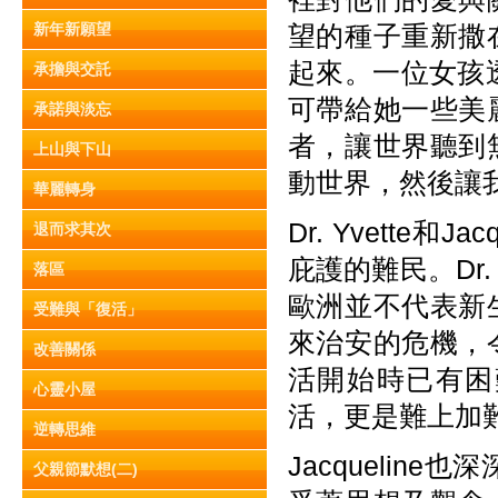
新年新願望
望的種子重新撒
起來。一位女孩透
承擔與交託
可帶給她一些美
承諾與淡忘
者，讓世界聽到
上山與下山
動世界，然後讓
華麗轉身
Dr. Yvette
退而求其次
庇護的難民。Dr
落區
歐洲並不代表新
受難與「復活」
來治安的危機，
改善關係
活開始時已有困
心靈小屋
活，更是難上加
逆轉思維
Jacqueli
父親節默想(二)