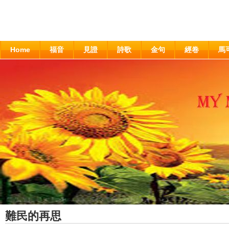
Home
福音
見證
詩歌
金句
經卷
馬
難民的再思