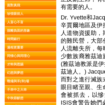
面對真我
有需要的人。
珍惜眼前人
Dr. Yvette和
人盲心不盲
辛賈爾地區及伊
脫離負面的形象
人道物資援助，
時間銀行
的難民營，大部
人流離失所，每
過程更重要
少數族裔雅茲迪
同情心與同理心
(雅茲迪教派是
才幹與恩賜
茲迪人。) Jac
幻想與夢想
而對之進行滅族
戰場與禾(和)場
眼目睹至親、生
不幸中之大幸
會被抓去，以慘
中秋節默想
ISIS會警告