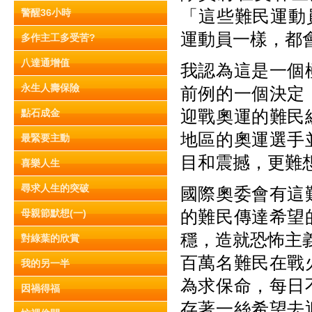
「這些難民運動員
警醒36小時
運動員一樣，都
多作主工多受苦?
八達通增值
我認為這是一個
永生人壽保險
前例的一個決定
迎戰奧運的難民
點石成金
地區的奧運選手
最緊要主動
目和震撼，更難
喜樂人生
尋求人生的突破
國際奧委會有這
的難民傳達希望
母親節默想(一)
穩，造就恐怖主義
對綠葉的欣賞
百萬名難民在戰
我的另一半
為求保命，每日
因禍得福
存著一絲希望去