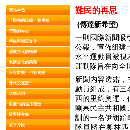
難
民
的再思
英雄本色
「撒種的比喻」實用篇
(
傳達新希
望)
苦難的再思
一則國際新聞吸引
傳媒與潮流文化
公報，宣佈組建一
消費文化的衝擊
水平運動員被視
色情文化的荼毒
運動隊旨在向全
沒有歡樂，仍有喜樂
新聞內容透露，
獎代表甚麼？
動員組成，有三
活學活用
西的里約奧運，
浪漫式的循序漸進
剛果民主共和國
情與性交鋒
訓的一名伊朗跆
放下身段
隊員將在奧林匹