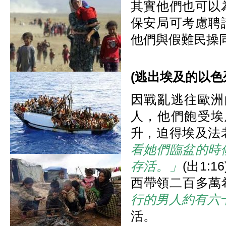
其實他們也可以
保安局可考慮聘
他們與假難民操
(
逃
出埃及的以色
因戰亂逃往歐洲
人，他們飽受埃
升，迫得埃及法
看她們臨盆的時
存活。」
(出1
西帶領二百多萬希
行的男人約有六
活。