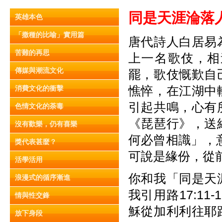
同是天涯淪
落
英雄本色
「撒種的比喻」實用篇
唐代詩人白居易
苦難的再思
上一名歌伎，相
傳媒與潮流文化
罷，歌伎慨歎自
憔悴，在江湖中
消費文化的衝擊
引起共鳴，心有
色情文化的荼毒
《琵琶行》，送
沒有歡樂，仍有喜樂
何必曾相識」，
獎代表甚麼？
可說是緣份，從
活學活用
你和我「同是天
浪漫式的循序漸進
我引用路17:1
情與性交鋒
穌從加利利往耶
放下身段