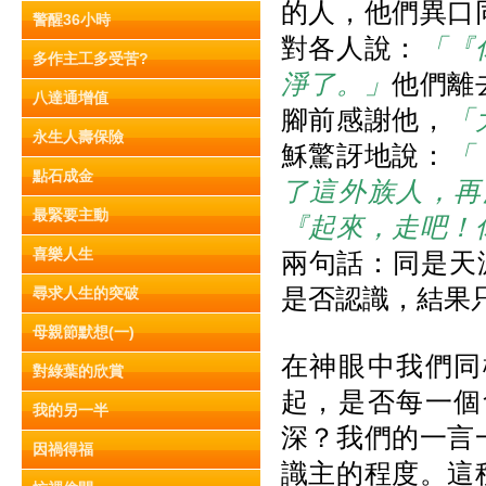
的人，他們異口
警醒36小時
對各人說：
「『
多作主工多受苦?
淨了。」
他們離
八達通增值
腳前感謝他，
「
永生人壽保險
穌驚訝地說：
「
點石成金
了這外族人，再
最緊要主動
『起來，走吧！
喜樂人生
兩句話：同是天
是否認識，結果
尋求人生的突破
母親節默想(一)
在神眼中我們同
對綠葉的欣賞
起，是否每一個
我的另一半
深？我們的一言
因禍得福
識主的程度。這