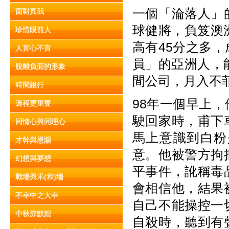
一個「淪落人」
面對真我
球健將，負笈澳
珍惜眼前人
高有45分之多
人盲心不盲
員」的亞洲人，
脫離負面的形象
間公司，月入不
時間銀行
98年一個早上
過程更重要
駛回家時，甫下
同情心與同理心
馬上意識到白粉
才幹與恩賜
意。他被警方拘
幻想與夢想
平事件，訛稱毒
戰場與禾(和)場
會相信他，結果
不幸中之大幸
自己不能操控一
中秋節默想
自殺時，聽到有