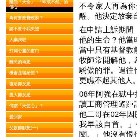
樂知「天命」─「即或不然」的
不令家人再為你
信心
醒。他決定放棄
為何要改變現狀？
在申請上訴期間
請不要令我失望
他的生命？他當
人棄我取
當中只有基督教
打開心靈的窗口
牧師常開解他，
難民的再思
驕傲的罪。過往
機會是留給誰？
更瞧不起其他人
復活節反思
08年阿強在獄
愚人節反思
讀工商管理遙距
何謂「天使心」？
他二哥在02年
愛回家
我早該自首。」
父親節默想(一)
關。」他沒有恨