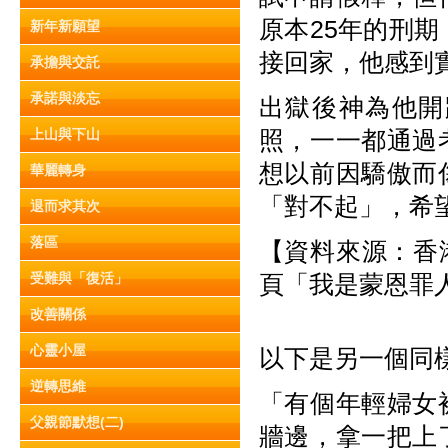
原本25年的刑
新年新願望
接回家，他感到
承擔與交託
承諾與淡忘
出獄後神為他開
上山與下山
照，一一都通過
想以前因驕傲而
華麗轉身
「對不起」，希
退而求其次
落區
【資料來源：香港
受難與「復活」
頁「我是蒙恩罪
改善關係
心靈小屋
以下是另一個同
逆轉思維
「有個年輕婦女
父親節默想(二)
牆邊，拿一把上