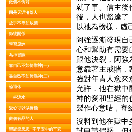
做個不倒翁
就了事。信主後
同是天涯淪落人
後，人也豁達了
放手不等如放棄
以祂為榜樣，虛
師徒關係
阿強逐漸發現自
學習原諒
心和幫助有需要
為神冒險
跟他決裂，阿強
靠自己不如倚靠神(一)
意靠著主戒賭，
靠自己不如倚靠神(二)
強對年青人愈來
論退休
允許，他在獄中
神的愛和聖經的
一杯涼水
製作心意咭，寄
愛心可以做橋樑
做個有品的人
沒料到他在獄中
聖誕節反思─不平安中的平安
試申請假釋，但