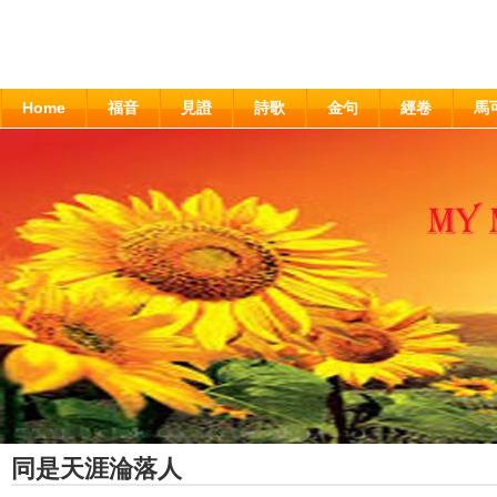
Home
福音
見證
詩歌
金句
經卷
馬
同是天涯淪落人