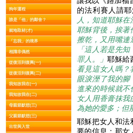
讓我以《路加福音
的法利賽人請耶
狗年運程
人，知道耶穌在
誰是「他」的鄰舍？
耶穌背後，挨著
就地取材(才)
擦乾，又用嘴連
「忘我」的境界
「這人若是先知
相識非偶然
罪人。」
耶穌給
從復活到復興(一)
看見這女人嗎？
從復活到復興(二)
眼淚溼了我的腳
我知故我在(一)
進來的時候就不
我知故我在(二)
女人用香膏抹我
母親節默想(三)
為她的愛多；但
父親節默想(三)
耶穌把女人和法
出世與入世
要的信息：那女