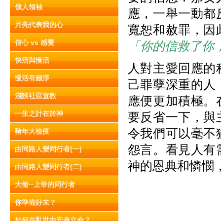
僕人領袖
應，一舉一動都
月亮代表我的心
寬恕和赦罪，因
信心 vs 感覺
「你的信救了你
快活與慢活
人對主愛回應的
慢活有錢淨
己罪孽深重的人
淺談社區宣教
應便更加積極。
一生之計在於神
要反省一下，與
令我們可以毫不
豬年大檢疫
怨言。看見人有
由同路人變同行者(一)
神的恩典和憐憫
由同路人變同行者(二)
大衛─上帝的同行者
你準備好未？
如何在亂世中安身立命？