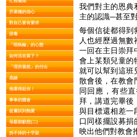
忙裡偷閒
我們對主的恩典
芥菜種的信心
主的認識─甚至
對自己要有要求
每個信徒都得到
排毒
人
也經歷過無數
「唔執輸」的心態
一回在主日崇拜
如何活在當下？
會上某類兒童的
「理所當然」的付出
就可以幫到這班
底線
散會後，在教會
祂看得起你！
同回應，有些直
拜，講道完畢後
事奉的體會
與目標還相差一
從嘗試到熱愛
口同樣擺設募捐
母親節默想(二)
映出他們對教會
拆不掉的十字架