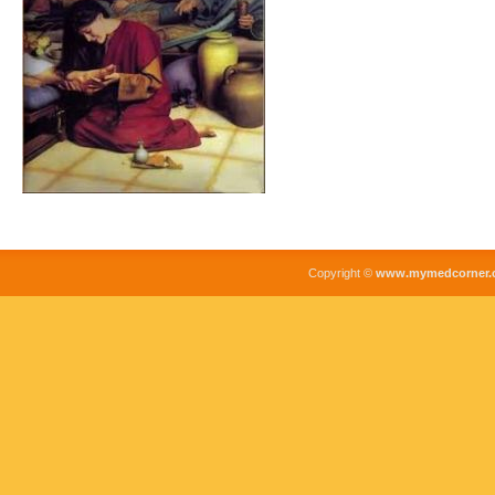
Copyright ©
www.mymedcorner