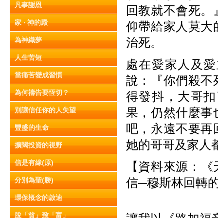
凡事謝恩
回教就不會死。
家 ‧ 神的殿
仰帶給家人莫大
治死。
為神織夢
人生苦短
處在愛家人及愛
當痛苦變成習慣
說：『你們殺不
為何禱告要恆切？
得發抖，大哥扣
果，仍然什麼事
別讓信任你的人失望
吧，永遠不要再
豐盛的生命
她的哥哥及家人
擴闊投資的視野
信是有緣(原)
【資料來源：《天
信─穆斯林回轉
分別為聖(勝)
環保概念的啟迪
脫「貧」致「富」