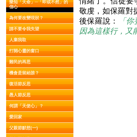
情緒了。信徒要
樂知「天命」─「即或不然」的
信心
敬虔，如保羅對
為何要改變現狀？
後保羅說：
「你
請不要令我失望
因為這樣行，又
人棄我取
打開心靈的窗口
難民的再思
機會是留給誰？
復活節反思
愚人節反思
何謂「天使心」？
愛回家
父親節默想(一)