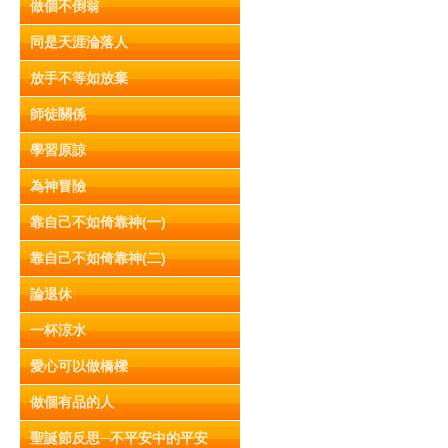
做個不倒翁
同是天涯淪落人
放手不等如放棄
師徒關係
學習原諒
為神冒險
靠自己不如倚靠神(一)
靠自己不如倚靠神(二)
論退休
一杯涼水
愛心可以做橋樑
做個有品的人
聖誕節反思─不平安中的平安