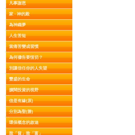
凡事謝恩
家 ‧ 神的殿
為神織夢
人生苦短
當痛苦變成習慣
為何禱告要恆切？
別讓信任你的人失望
豐盛的生命
擴闊投資的視野
信是有緣(原)
分別為聖(勝)
環保概念的啟迪
脫「貧」致「富」