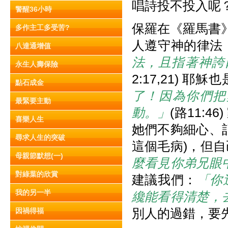
唱詩投不投入呢
警醒36小時
保羅在《羅馬書
多作主工多受苦?
人遵守神的律法
八達通增值
法，且指著神誇
永生人壽保險
2:17,21) 
點石成金
了！因為你們把
最緊要主動
動。」
(路11:
喜樂人生
她們不夠細心、
尋求人生的突破
這個毛病)，但
母親節默想(一)
麼看見你弟兄眼
對綠葉的欣賞
建議我們：
「你
我的另一半
纔能看得清楚，
別人的過錯，要
因禍得福