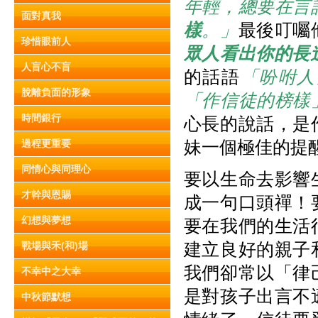
年輕，總要在言
面對真我
樣
。」
最後叮囑
珍惜眼前人
眾人看出你的長
人盲心不盲
的話語
「吩咐人
脫離負面的形象
「作信徒的榜樣
時間銀行
心長的說話，是
妹一個極佳的提
過程更重要
同情心與同理心
要以生命去影響
才幹與恩賜
成一句口頭禪！
幻想與夢想
要在我們的生活
建立良好的親子
戰場與禾(和)場
我們卻常以「律
不幸中之大幸
是對孩子出言不
中秋節默想