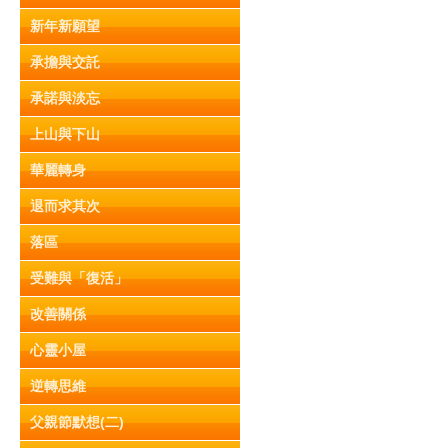
新年新願望
承擔與交託
承諾與淡忘
上山與下山
華麗轉身
退而求其次
落區
受難與「復活」
改善關係
心靈小屋
逆轉思維
父親節默想(二)