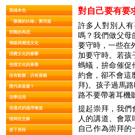
對自己要有要
英雄本色
「撒種的比喻」實用篇
許多人對別人有
苦難的再思
嗎？我們做父母
傳媒與潮流文化
要守時，一些在
加要守時。若孩
消費文化的衝擊
螞蟻，拚命催促
色情文化的荼毒
約會，卻不會這
沒有歡樂，仍有喜樂
拜)。孩子過馬
獎代表甚麼？
路不要帶著耳機聽
活學活用
提起崇拜，我們
浪漫式的循序漸進
人的講道、會眾
情與性交鋒
自己作為崇拜的
放下身段