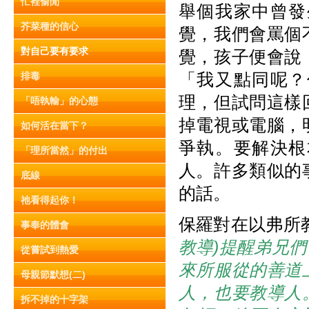
忙裡偷閒
舉個我家中曾發
芥菜種的信心
覺，我們會罵個
對自己要有要求
覺，孩子便會說
「我又點同呢？
排毒
理，但試問這樣
「唔執輸」的心態
掉電視或電腦，
如何活在當下？
爭執。要解決根
「理所當然」的付出
人。許多類似的
底線
的話。
祂看得起你！
保羅對在以弗所
事奉的體會
教導)提醒弟兄
從嘗試到熱愛
來所服從的善道
母親節默想(二)
人，也要教導人
拆不掉的十字架