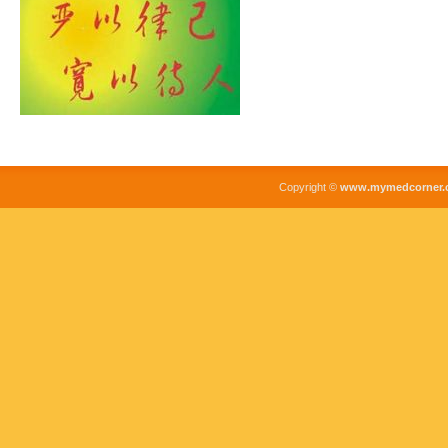
Copyright ©
www.mymedcorner