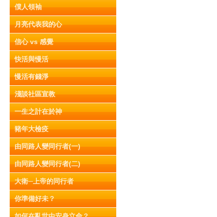
僕人領袖
月亮代表我的心
信心 vs 感覺
快活與慢活
慢活有錢淨
淺談社區宣教
一生之計在於神
豬年大檢疫
由同路人變同行者(一)
由同路人變同行者(二)
大衛─上帝的同行者
你準備好未？
如何在亂世中安身立命？