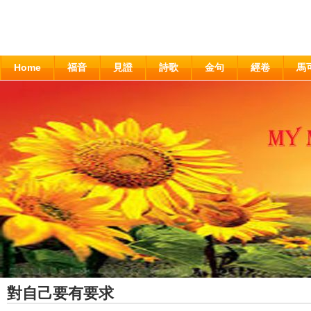
Home
福音
見證
詩歌
金句
經卷
馬
對自己要有要求