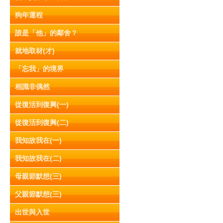
狗年運程
誰是「他」的鄰舍？
就地取材(才)
「忘我」的境界
相識非偶然
從復活到復興(一)
從復活到復興(二)
我知故我在(一)
我知故我在(二)
母親節默想(三)
父親節默想(三)
出世與入世