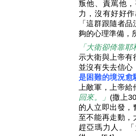
叛他、責罵他，
力，沒有好好作
「這群跟隨者品
夠的心理準備，所
「大衛卻倚靠耶
示大衛與上帝有
並沒有失去信心
是困難的境況愈
上敵軍，上帝給
回來。」
(撒上
的人立即出發，
至不能再走動，
趕亞瑪力人。「