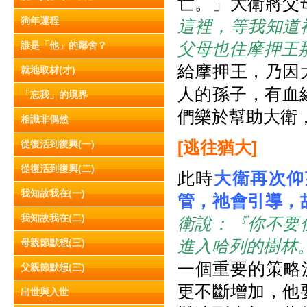
亡。」大衛將父
狗年運程
這裡，等我知道
父母也住摩押王
誰是「他」的鄰舍？
給摩押王，乃因
就地取材(才)
人的孫子，有血緣
「忘我」的境界
們樂於幫助大衛，
相識非偶然
[
逃往猶大]
從復活到復興(一)
從復活到復興(二)
此時
大衛再次仰
我知故我在(一)
管，祂會引導，
我知故我在(二)
衛說：『你不要
進入哈列的樹林
母親節默想(三)
一個重要的策略
父親節默想(三)
更不斷增加，他
出世與入世