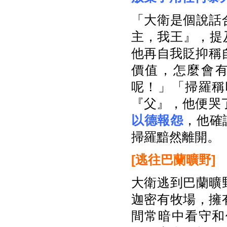
「大衛是個說話
主，我王』，提
他再自我貶抑稱自
價值，怎麼會
呢！」「掃羅稱
『父』，他便哭
以德報怨
，他確認
掃羅黯然離開。
[
逃往巴蘭曠野]
大衛逃到巴蘭曠
迦密有牧場，擁
間常暗中看守和