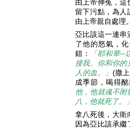
由上帝伸冤，這
留下污點，為人
由上帝親自處理。」
亞比該這一連串
了他的怒氣，化
錯：
「耶和華
─
接我。你和你的
人的血。」
(撒
成季節，喝得酩
他，他就魂不附
八，他就死了。
拿八死後，大衛
因為亞比該承繼