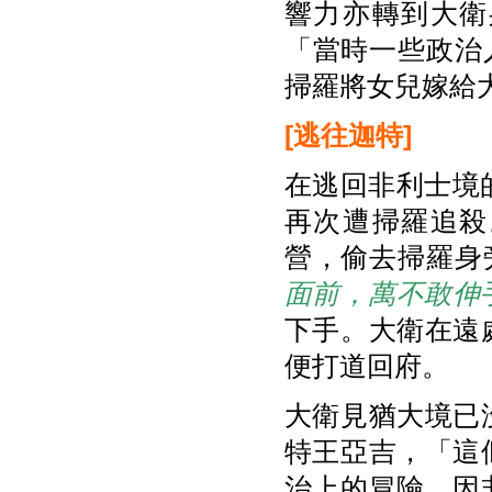
響力亦轉到大衛
「當時一些政治
掃羅將女兒嫁給大
[
逃往迦特]
在逃回非利士境
再次遭掃羅追殺
營，偷去掃羅身
面前，萬不敢伸
下手。大衛在遠
便打道回府。
大衛見猶大境已
特王亞吉，「這
治上的冒險，因