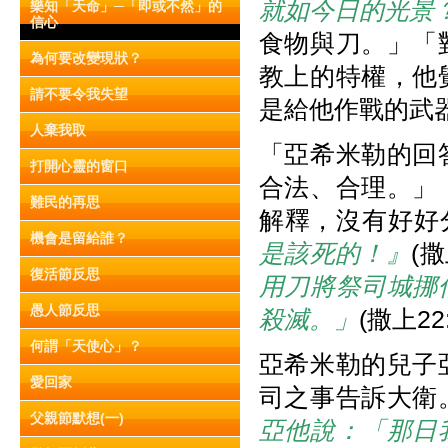
就如今日的光景
樂知「天命」─「即或不然」的
信心
食物與刀。」「
為何要改變現狀？
教上的特權，他
請不要令我失望
是給他作戰的武器
人棄我取
「亞希米勒的回
打開心靈的窗口
合法、合理。」
難民的再思
解釋，沒有好好
機會是留給誰？
是該死的！』
(撒
復活節反思
用刀將祭司城挪
愚人節反思
殺滅。」
(撒上22
何謂「天使心」？
亞希米勒的兒子
愛回家
司之事告訴大衛
父親節默想(一)
亞他說：「那日