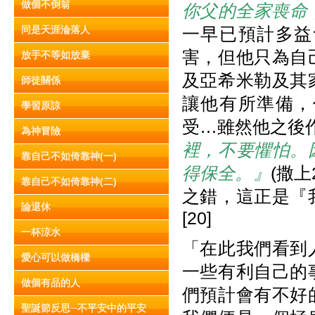
做個不倒翁
你父的全家喪命
同是天涯淪落人
一早已預計多益
害，但他只為自
放手不等如放棄
及亞希米勒及其
師徒關係
讓他有所準備，
學習原諒
受…雖然他之後作
為神冒險
裡，不要懼怕。
靠自己不如倚靠神(一)
得保全。』
(撒
靠自己不如倚靠神(二)
之錯，這正是『
論退休
[20]
一杯涼水
「在此我們看到
愛心可以做橋樑
一些有利自己的
做個有品的人
們預計會有不好
聖誕節反思─不平安中的平安