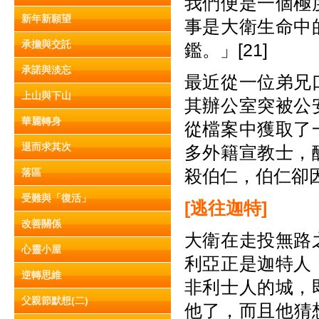
我們便是一個極
新年新願望
事是大衛生命中
承擔與交託
鑑。」[21]
承諾與淡忘
最近從一位弟兄
上山與下山
其辦公室突被公
華麗轉身
從檔案中獲取了
退而求其次
多外籍宣教士，
殺伯仁，伯仁卻
落區
受難與「復活」
[
逃往迦特]
改善關係
大衛在走投無路
心靈小屋
利亞正是迦特人
逆轉思維
非利士人的城，
父親節默想(二)
他了，而且他猜想