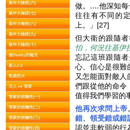
鼠年大檢疫(六)
做。….他深知
鼠年大檢疫(七)
往往有不同的
上。」[27]
鼠年大檢疫(八)
鼠年大檢疫(九)
但大衛的跟隨者
鼠年大檢疫(十)
怕，何況往基伊
做Daddy的寵兒
忘記這班跟隨者
心、信心是很難
新人2.0
又怎能面對敵人
乾柴烈火
們跟從他的命令
主人 vs 管家
值得我們學習的事
管家的前瞻性(一)
他再次求問上帝
管家的前瞻性(二)
錯、領受錯或錯
管家的前瞻性(三)
認並非軟弱的行
管家的前瞻性(四)