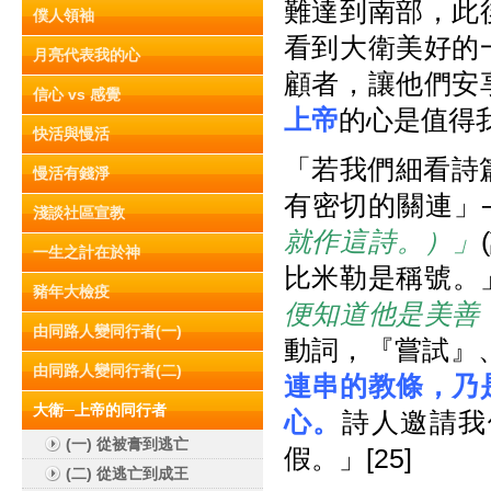
難達到南部，此
僕人領袖
看到大衛美好的
月亮代表我的心
顧者，讓他們安
信心 vs 感覺
上帝
的心是值得我
快活與慢活
「若我們細看詩
慢活有錢淨
有密切的關連」
淺談社區宣教
就作這詩。）」
一生之計在於神
比米勒是稱號。」
豬年大檢疫
便知道他是美善
由同路人變同行者(一)
動詞，『嘗試』
由同路人變同行者(二)
連串的教條，乃
大衛─上帝的同行者
心。
詩人邀請我
(一) 從被膏到逃亡
假。」[25]
(二) 從逃亡到成王