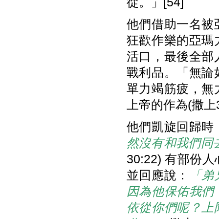
從。」[54]
他們借助一名被
狂歡作樂的亞瑪
活口，最後全部
戰利品。「無論
單力竭筋疲，無
上帝的作為(撒上30
他們凱旋回歸時
然沒有和我們同
30:22) 有
並回應說：
「弟
因為他保佑我們
依從你們呢？上