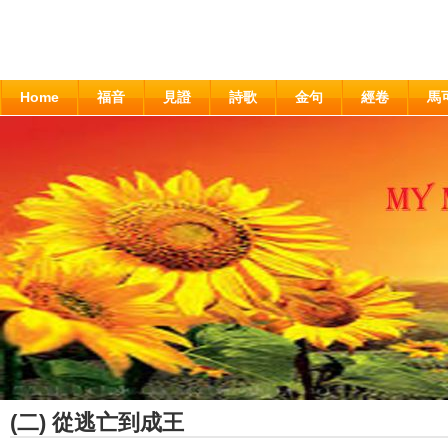
Home
福音
見證
詩歌
金句
經卷
馬
(二) 從逃亡到成王