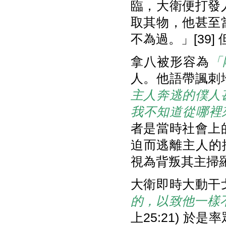
臨，大衛便打發
取其物，他甚至
不為過。」[39
拿八被形容為
「
人。他語帶諷刺
主人奔逃的僕人
我不知道從哪裡
者是當時社會上
迫而逃離主人的
視為背叛其主掃羅
大衛即時大動干
的，以致他一樣
上25:21) 