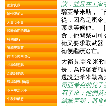
謀，並且在王家
面對真我
騙亞希米勒，「
珍惜眼前人
從，因為是密令
人盲心不盲
某處等候他。」[
脫離負面的形象
食，他問祭司可
時間銀行
衛又要求取武器
過程更重要
衛便繼續逃亡。
同情心與同理心
大衛見亞希米勒
才幹與恩賜
長，為掃羅看顧
幻想與夢想
還說亞希米勒為大衛
戰場與禾(和)場
司亞希突的兒子
不幸中之大幸
召了來；他們就
中秋節默想
結黨害我，將食