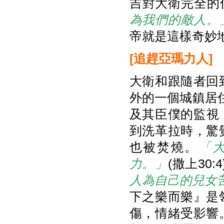
吉對大衛完全的
為我們的敵人。
帝就是這樣奇妙地
[
追趕亞瑪力人]
大衛和跟隨者回
外的一個城鎮居住
及其臣僕的監視，
到洗革拉時，驚
也被焚燒。
「
力。」
(撒上30
人為自己的兒女
下之樂而樂』是
傷，情緒受影響