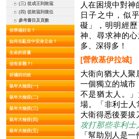
人在困境中對神
(三) 從成王到敗寇
(四) 從敗寇到復位
日子之中，似
參考書目及頁數
礙」，明明經歷
你準備好未？
神、尋求神的心
如何在亂世中安身立命？
多、深得多！
生命的容量
[
營救基伊拉城]
信有多難？!
大衛向猶大人聚
祈禱的功效
一個獨立的城市
鼠年大檢疫(一)
不是猶太人。」
鼠年大檢疫(二)
場。「非利士人
鼠年大檢疫(三)
大衛得悉後要拔
鼠年大檢疫(四)
攻打那些非利士
鼠年大檢疫(五)
「幫助別人是一