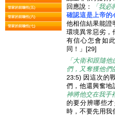
回應說：
「我必
管家的前瞻性(五)
確認這是上帝的
管家的前瞻性(六)
他相信結果能證
管家的前瞻性(七)
環境異常惡劣，
有信心怎會如
同！」[29]
「大衛和跟隨他
們，又奪獲他們
23:5) 因這
們，他還興奮地
神將他交在我手
的要分辨哪些才
時，不要先用我