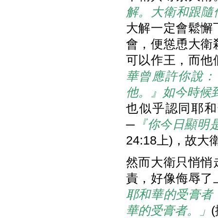
解。大衛和跟隨
大解一定會鬆懈
會，便慫恿大衛
可以作王，而他
華曾應許你說：
他。』如今時候
也似乎認同耶和
─
『你今日顯明
24:18上)，故
然而大衛只悄悄
責，好像侮辱了
耶和華的受膏者
華的受膏者。」