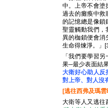
中。上帝不會塗
過去的癱瘓中救
的記憶總是像鎖
聖靈觸動我們，
異的枷鎖便會消
生命得煉淨。」[3
「我們要學習另
果─最少表面結
大衛好心助人反
對上帝、對人沒
[
逃往西弗及瑪雲
大衛等人又逃往