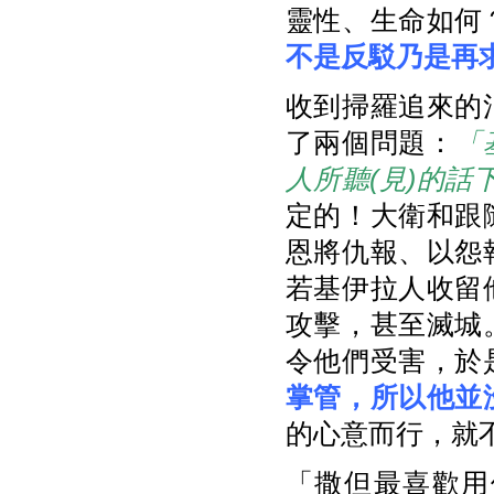
靈性、生命如何
不是反駁乃是再
收到掃羅追來的
了兩個問題：
「
人所聽
(
見
)
的話
定的！大衛和跟
恩將仇報、以怨
若基伊拉人收留
攻擊，甚至滅城
令他們受害，於
掌管，所以他並
的心意而行，就不
「撒但最喜歡用