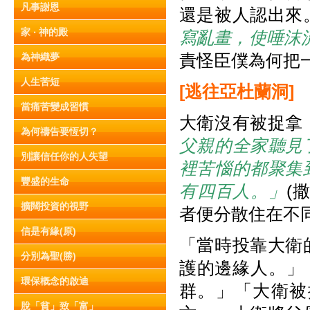
凡事謝恩
還是被人認出來
家 ‧ 神的殿
寫亂畫，使唾沫
責怪臣僕為何把
為神織夢
人生苦短
[
逃往亞杜蘭洞]
當痛苦變成習慣
大衛沒有被捉拿
為何禱告要恆切？
父親的全家聽見
別讓信任你的人失望
裡苦惱的都聚集
豐盛的生命
有四百人。」
(
擴闊投資的視野
者便分散住在不
信是有緣(原)
「當時投靠大衛
分別為聖(勝)
護的邊緣人。」
環保概念的啟迪
群。」「大衛被
脫「貧」致「富」