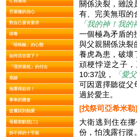
忙裡偷閒
關係決裂，雖說
芥菜種的信心
有、完美無瑕的
「我的神！我的
對自己要有要求
一個極為矛盾的
排毒
與父親關係決裂
「唔執輸」的心態
養虎為患，破壞
如何活在當下？
頑梗悖逆之子，
「理所當然」的付出
10:37說，
「愛父
底線
可因選擇聽從父
祂看得起你！
過於愛主。
事奉的體會
[
找祭司亞希米勒
從嘗試到熱愛
大衛逃到住在挪
母親節默想(二)
份，怕洩露行蹤
拆不掉的十字架