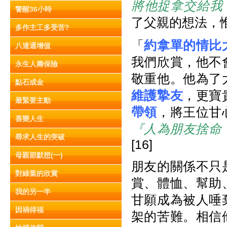
將他捉拿交給我
警醒36小時
了父親的想法，
多作主工多受苦?
「
約拿單的情比
八達通增值
我們欣賞，他不
永生人壽保險
敬重他。他為了
點石成金
維護摯友
，更寶
最緊要主動
帶領
，將王位甘
喜樂人生
『人為朋友捨命
尋求人生的突破
[16]
母親節默想(一)
朋友的關係不只
對綠葉的欣賞
賞、體恤、幫助
我的另一半
甘願成為被人唾
因禍得福
架的苦難。相信