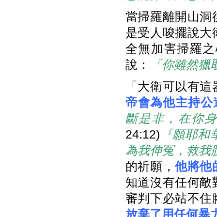
當掃羅離開山洞
是受人唆擺說大
全無加害掃羅之
說：
「你雖然獵
「大衛可以有這
帝會為他主持公
斷是非，在你
24:12)
『願耶和
為我伸冤，救我
的祈願，
他將他
知道沒有任何敵
審判下必站不住
放棄了用任何暴