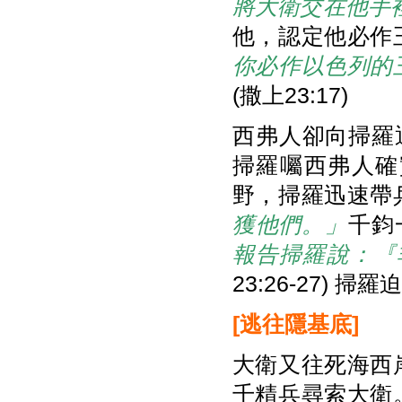
將大衛交在他手
他，認定他必作
你必作以色列的
(撒上23:17)
西弗人卻向掃羅
掃羅囑西弗人確
野，掃羅迅速帶
獲他們。」
千鈞
報告掃羅說：『
23:26-27) 
[
逃往隱基底]
大衛又往死海西
千精兵尋索大衛