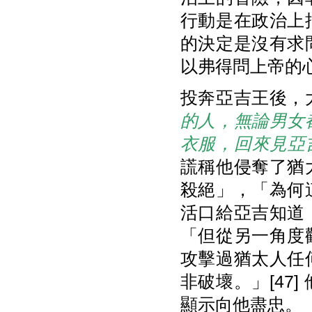
行動是在政治上
的決定是沒有求
以弗得問上帝的心
投奔亞吉王後，
的人，無論男女
衣服，回來見亞
謊稱他侵奪了猶
殺絕」，「為何
活口給亞吉知道
「但從另一角度
攻擊過猶太人任
非破壞。」[47
顯示向他盡忠。