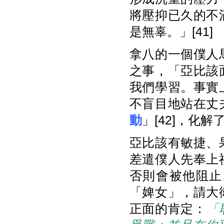
將壓抑已久的不
是無辜。」[41]
拿八的一個僕人
之事，「亞比該
我們學習。事實
不盲目地站在丈
動
」[42]，化
亞比該有敏捷、
差遣僕人先奉上
否則會被他阻止
「婢女」，請大
正面的肯定：
「