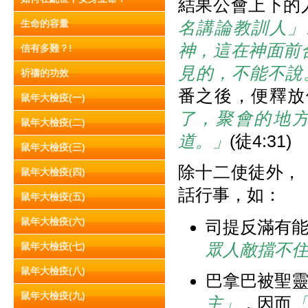
結果公會上下的
生命的容量
名講論教訓人」
神，這在神面前
信有多難？!
見的，不能不說
祈禱的功效
番之後，便釋放
鼠年大檢疫(一)
了，聚會的地
鼠年大檢疫(二)
道。」
(徒4:31)
鼠年大檢疫(三)
除十二使徒外，
鼠年大檢疫(四)
話行事，如：
鼠年大檢疫(五)
鼠年大檢疫(六)
司提反滿有
眾人敵擋不
鼠年大檢疫(七)
鼠年大檢疫(八)
巴拿巴被聖
鼠年大檢疫(九)
主」
，因而