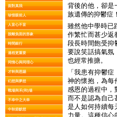
背後的他，卻是
面對真我
族遺傳的抑鬱症
珍惜眼前人
雖然他中學時已
人盲心不盲
作繁忙而甚少返
脫離負面的形象
段長時間飽受抑
時間銀行
要說笑話搞氣氛
過程更重要
也經常推搪。
同情心與同理心
「我患有抑鬱症
才幹與恩賜
神的懷抱，為每
幻想與夢想
感恩的過程中，
戰場與禾(和)場
而不是認為自己
不幸中之大幸
是人如何持續每
中秋節默想
力量。這種信心