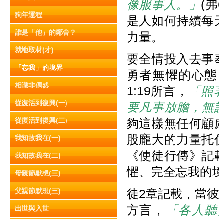
像服事人。」
(
狗年運程
是人如何持續每
誰是「他」的鄰舍？
力量。
就地取材(才)
要全情投入去事
「忘我」的境界
勇者無懼的心態
相識非偶然
1:19所言，
「照
從復活到復興(一)
要凡事放膽，無
從復活到復興(二)
夠這樣無任何顧
股龐大的力量托
我知故我在(一)
《使徒行傳》記
我知故我在(二)
懼、完全忘我的
母親節默想(三)
父親節默想(三)
徒2章記載，當
方言，
「各人聽
出世與入世