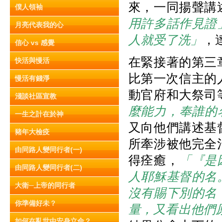
來，一同揚聲講
僕人領袖
用許多話作見證
月亮代表我的心
人就受了洗」
，
信心 vs 感覺
在緊接著的第三
快活與慢活
比第一次信主的人
慢活有錢淨
動官府和大祭司
淺談社區宣教
麼能力，奉誰的
一生之計在於神
又向他們講述基
豬年大檢疫
所牽涉被他完全
由同路人變同行者(一)
得痊癒，
「『是
由同路人變同行者(二)
人耶穌基督的名
大衛─上帝的同行者
沒有賜下別的名
你準備好未？
量，又看出他們
如何在亂世中安身立命？