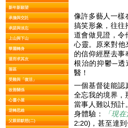
新年新願望
像許多藝人一樣
承擔與交託
搞笑形象，往往
承諾與淡忘
道會做見證，令
上山與下山
心靈。原來對他
華麗轉身
的信仰經歷去事
退而求其次
根治的抑鬱─透
落區
醫！
受難與「復活」
一個基督徒能認
改善關係
全忘我的境界，
心靈小屋
當事人難以預計
逆轉思維
身體驗：
「現在
父親節默想(二)
2:20)，甚至達