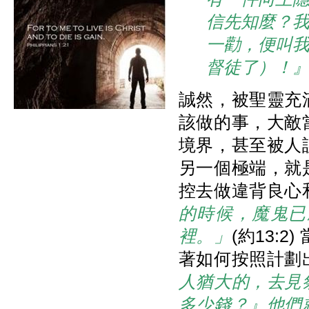
信先知麼？
一勸，便叫
督徒了）！
誠然，被聖靈充
該做的事，大敵
境界，甚至被人
另一個極端，就
控去做違背良心
的時候，魔鬼已
裡。」
(約13:
著如何按照計劃
人猶大的，去見
多少錢？』他們