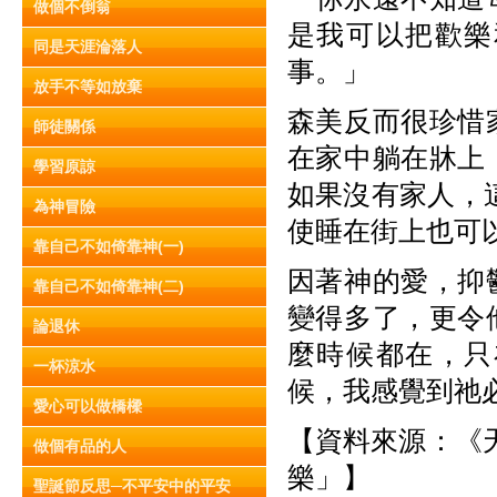
做個不倒翁
是我可以把歡樂
同是天涯淪落人
事。」
放手不等如放棄
森美反而很珍惜
師徒關係
在家中躺在牀上
學習原諒
如果沒有家人，
為神冒險
使睡在街上也可
靠自己不如倚靠神(一)
因著神的愛，抑
靠自己不如倚靠神(二)
變得多了，更令
論退休
麼時候都在，只
一杯涼水
候，我感覺到祂
愛心可以做橋樑
【資料來源：《天
做個有品的人
樂」】
聖誕節反思─不平安中的平安