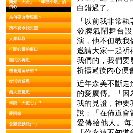
樂知「天命」─「即或不然」的
白錯過了。」
信心
為何要改變現狀？
「以前我非常執
請不要令我失望
發脾氣鬧舞台設
人棄我取
演，他不但教我
邀請大家一起祈
打開心靈的窗口
我們的，我們要
難民的再思
祈禱過後內心便
機會是留給誰？
復活節反思
近年森美不斷走
的愛廣傳。「因
愚人節反思
我的見證，神要
何謂「天使心」？
說：「在佈道會
愛回家
愛傳給他人。每
父親節默想(一)
「你永遠不知道