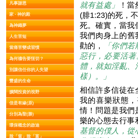
凡事謝恩
就有益處」
！當
(腓1:23)的死
家 ‧ 神的殿
死。確實，當我
為神織夢
我們肉身上的舊
人生苦短
勸的，
「你們若
當痛苦變成習慣
惡行，必要活著
為何禱告要恆切？
體，就如淫亂、
別讓信任你的人失望
樣）。」
豐盛的生命
相信許多信徒在
擴闊投資的視野
我的喜樂狀態，
信是有緣(原)
情！問題是我們
分別為聖(勝)
樂的心態去行事
環保概念的啟迪
基督的僕人，從
脫「貧」致「富」