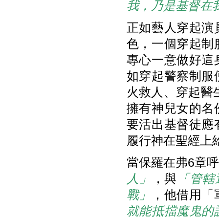
我，乃是基督在
正如藝人穿起演
色，一個穿起制
專心一意做好這
如穿起警察制服
火救人、穿起醫
擁有神兒女的名
要活出基督徒應
履行神在聖經上
當保羅在弗6章
人」
，與
「管轄
戰」
，他借用「
就能抵擋魔鬼的