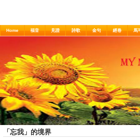
Home
福音
見證
詩歌
金句
經卷
馬
「忘我」的境界