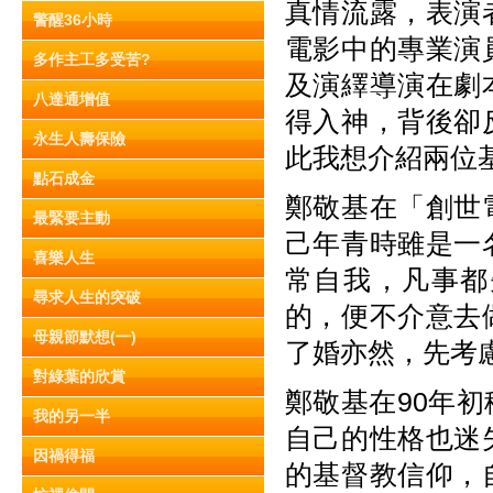
真情流露，表演
警醒36小時
電影中的專業演
多作主工多受苦?
及演繹導演在劇
八達通增值
得入神，背後卻
永生人壽保險
此我想介紹兩位
點石成金
鄭敬基在「創世
最緊要主動
己年青時雖是一
喜樂人生
常自我，凡事都
尋求人生的突破
的，便不介意去
母親節默想(一)
了婚亦然，先考
對綠葉的欣賞
鄭敬基在90年
我的另一半
自己的性格也迷
因禍得福
的基督教信仰，