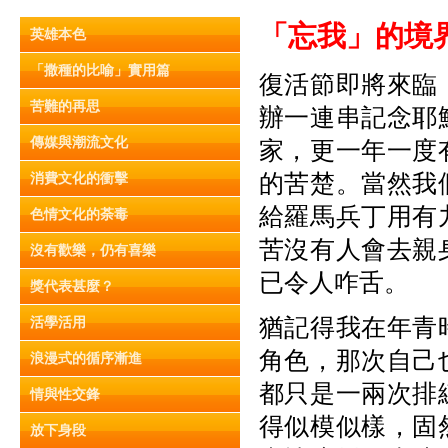
「忘我」的境
英雄本色
「撒種的比喻」實用篇
復活節即將來臨
苦難的再思
辦一連串記念耶
傳媒與潮流文化
家，更一年一度
的苦楚。當然我
消費文化的衝擊
給羅馬兵丁用有
色情文化的荼毒
苦沒有人會去親
沒有歡樂，仍有喜樂
已令人咋舌。
獎代表甚麼？
猶記得我在年青
活學活用
角色，那次自己
浪漫式的循序漸進
都只是一兩次排
情與性交鋒
得似模似樣，固
放下身段