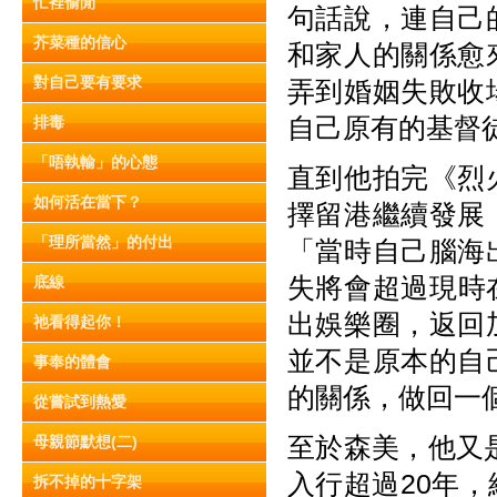
忙裡偷閒
句話說，連自己
芥菜種的信心
和家人的關係愈
對自己要有要求
弄到婚姻失敗收
自己原有的基督
排毒
「唔執輸」的心態
直到他拍完《烈
如何活在當下？
擇留港繼續發展
「理所當然」的付出
「當時自己腦海
失將會超過現時
底線
出娛樂圈，返回
祂看得起你！
並不是原本的自
事奉的體會
的關係，做回一
從嘗試到熱愛
至於森美，他又
母親節默想(二)
入行超過20年
拆不掉的十字架