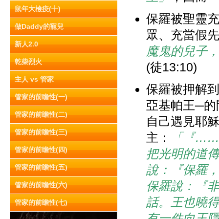
鼠年大檢疫(十)
保羅被聖靈
做Daddy的寵兒
眾、充當假
新人2.0
魔鬼的兒子
乾柴烈火
(徒13:10)
主人 vs 管家
保羅被押解到
管家的前瞻性(一)
亞基帕王─的
管家的前瞻性(二)
自己遇見耶
管家的前瞻性(三)
主：
「『…
管家的前瞻性(四)
把光明的道
說：『保羅
管家的前瞻性(五)
保羅說：『
管家的前瞻性(六)
話。王也曉
管家的前瞻性(七)
有一件向王