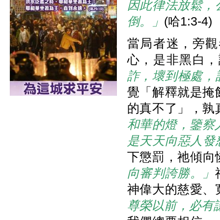
因此律法放鬆，
倒。」
(哈1:3-4)
當局者迷，旁觀
心，是非黑白，
詐，壞到極處，
覺「解釋就是掩
的真不了」，孰
和華的燈，鑒察
是天天向惡人發
下懲罰，祂傾向憐
向審判誇勝。」
神偉大的慈愛、
尊榮以前，必有