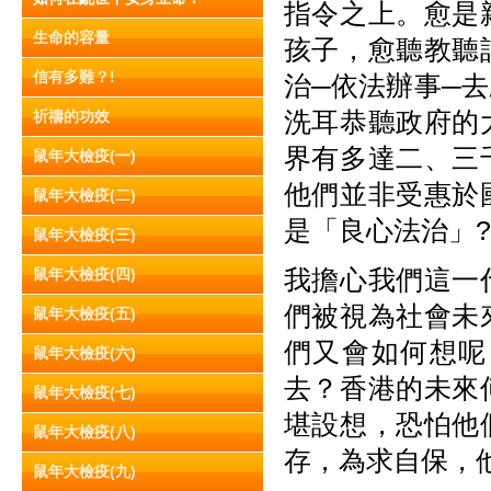
指令之上。愈是
生命的容量
孩子，愈聽教聽
信有多難？!
治─依法辦事─
洗耳恭聽政府的
祈禱的功效
界有多達二、三
鼠年大檢疫(一)
他們並非受惠於
鼠年大檢疫(二)
是「良心法治」
鼠年大檢疫(三)
我擔心我們這一
鼠年大檢疫(四)
們被視為社會未
鼠年大檢疫(五)
們又會如何想呢
鼠年大檢疫(六)
去？香港的未來
鼠年大檢疫(七)
堪設想，恐怕他
鼠年大檢疫(八)
存，為求自保，
鼠年大檢疫(九)