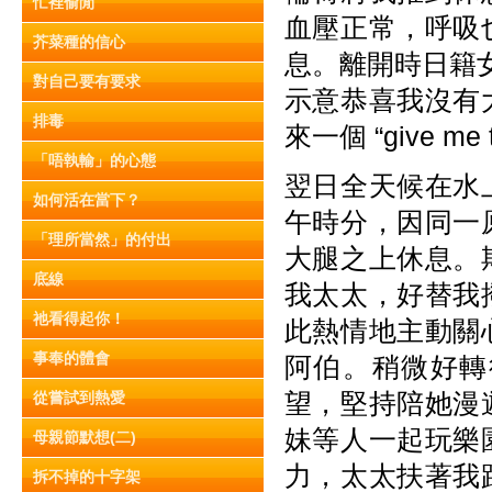
忙裡偷閒
血壓正常，呼吸
芥菜種的信心
息。離開時日籍女醫生
對自己要有要求
示意恭喜我沒有
排毒
來一個 “give me 
「唔執輸」的心態
翌日全天候在水
如何活在當下？
午時分，因同一
「理所當然」的付出
大腿之上休息。
底線
我太太，好替我
祂看得起你！
此熱情地主動關
事奉的體會
阿伯。稍微好轉
望，堅持陪她漫
從嘗試到熱愛
妹等人一起玩樂
母親節默想(二)
力，太太扶著我
拆不掉的十字架