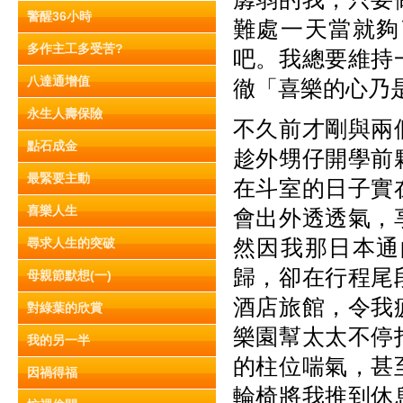
警醒36小時
難處一天當就夠
多作主工多受苦?
吧。我總要維持
八達通增值
徹「喜樂的心乃
永生人壽保險
不久前才剛與兩
點石成金
趁外甥仔開學前
最緊要主動
在斗室的日子實
喜樂人生
會出外透透氣，
然因我那日本通
尋求人生的突破
歸，卻在行程尾
母親節默想(一)
酒店旅館，令我
對綠葉的欣賞
樂園幫太太不停
我的另一半
的柱位喘氣，甚
因禍得福
輪椅將我推到休