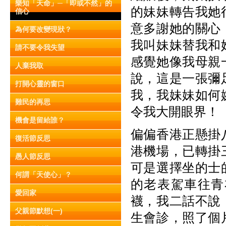
樂知「天命」─「即或不然」的
的妹妹轉告我她
信心
意多謝她的關心
為何要改變現狀？
我叫妹妹替我和
請不要令我失望
感覺她像我母親
人棄我取
說，這是一張彌
打開心靈的窗口
我，我妹妹如何
難民的再思
令我大開眼界！
機會是留給誰？
偏偏香港正懸掛
復活節反思
港機場，已轉掛
愚人節反思
可是選擇坐的士
何謂「天使心」？
的老表駕車往青
愛回家
襪，我二話不說
父親節默想(一)
生會診，照了個