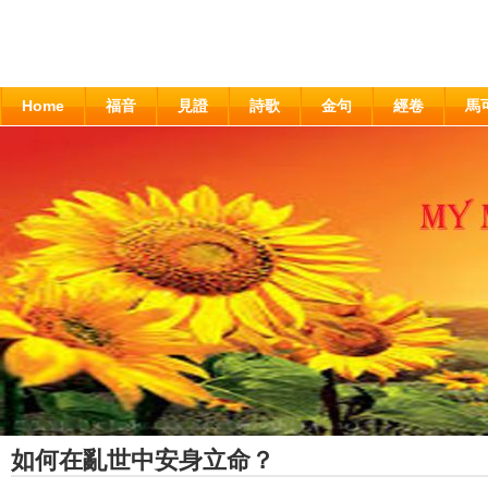
Home
福音
見證
詩歌
金句
經卷
馬
如何在亂世中安身立命？