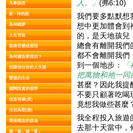
人。」
(弗6:10)
凡事謝恩
家 ‧ 神的殿
我們要多點默想
想中更加體會到
為神織夢
的，是天地孩兒
人生苦短
總會有離開我們
當痛苦變成習慣
都不會離開我們
為何禱告要恆切？
到一個地步：
「
別讓信任你的人失望
把萬物和祂一同
豐盛的生命
甚麼？因此我提
擴闊投資的視野
不要只顧著吃喝
信是有緣(原)
竟想我做些甚麼
分別為聖(勝)
我全程投入旅遊
環保概念的啟迪
去那十天當中，
脫「貧」致「富」