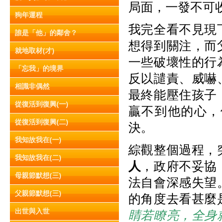
局面，一發不可
狗年運程
我完全看不見現
誰是「他」的鄰舍？
想得到關注，而
就地取材(才)
一些破壞性的行
「忘我」的境界
反以譴責、威嚇
相識非偶然
最終能壓住孩子
從復活到復興(一)
贏不到他的心，
從復活到復興(二)
決。
我知故我在(一)
綜觀整個過程，
我知故我在(二)
人
，政府不妥協
母親節默想(三)
法自會深感失望
父親節默想(三)
的角度去看甚麼
出世與入世
睛若瞭亮，全身