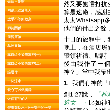
做個不倒翁
然又要飽嚐打抗
同是天涯淪落人
算是速癒，感謝
太太Whatsap
放手不等如放棄
他們的付出之餘
師徒關係
學習原諒
十日的旅程中，
為神冒險
晚上，在酒店房
帶領祈禱、唱詩
靠自己不如倚靠神(一)
後由我作了一
靠自己不如倚靠神(二)
神？」當中我帶
論退休
一杯涼水
1. 我們有神的「
愛心可以做橋樑
創1:27說，
「神
做個有品的人
造女。」
比如神
聖誕節反思─不平安中的平安