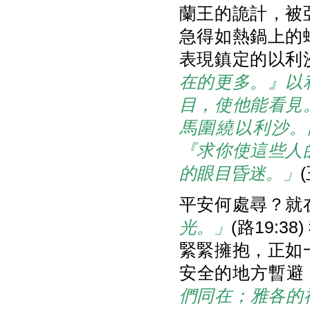
蘭王的詭計，被
急得如熱鍋上的
表現鎮定的以利
在的更多。』以
目，使他能看見
馬圍繞以利沙。
『求你使這些人
的眼目昏迷。」
平安何處尋？就
光。」
(路19:
緊緊擁抱，正如
安全的地方暫避
們同在；雅各的