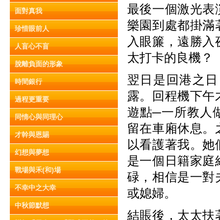
最後一個激光表
面對真我
樂園到處都掛滿
珍惜眼前人
入眼簾，遠勝入
人盲心不盲
太打卡的良機？
脫離負面的形象
翌日是回港之日
時間銀行
露。回程機下午
過程更重要
遊點─一所教人
同情心與同理心
留在車廂休息。
才幹與恩賜
以看護著我。她
幻想與夢想
是一個日籍家庭
戰場與禾(和)場
碌，相信是一對
不幸中之大幸
或媳婦。
中秋節默想
結賬後，太太扶