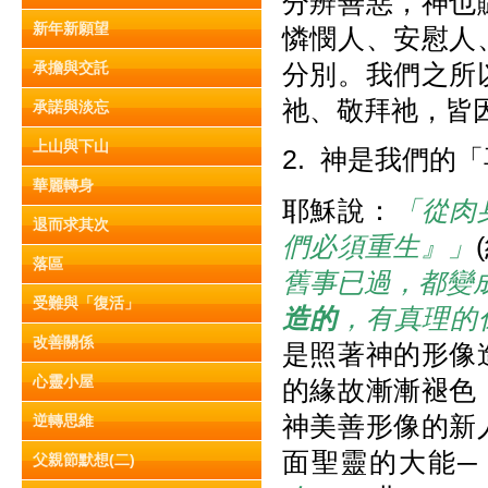
分辨善惡，神也
新年新願望
憐憫人、安慰人
承擔與交託
分別。我們之所
祂、敬拜祂，皆
承諾與淡忘
上山與下山
2. 神是我們的
華麗轉身
耶穌說：
「從肉
退而求其次
們必須重生』」
落區
舊事已過，都變
受難與「復活」
造的
，有真理的
改善關係
是照著神的形像
心靈小屋
的緣故漸漸褪色
神美善形像的新
逆轉思維
面聖靈的大能─
父親節默想(二)