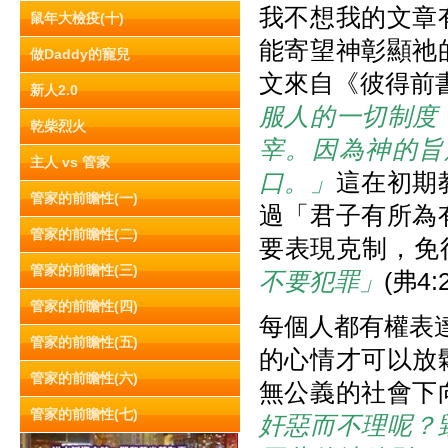
我不想我的文章
鼠年大檢疫(十)
能寄望神彰顯祂
做Daddy的寵兒
文來自《彼得前書》
新人2.0
服人的一切制度
乾柴烈火
宰。因為神的旨
主人 vs 管家
口。」
這在初期
管家的前瞻性(一)
過「君子有所為
管家的前瞻性(二)
要表現克制，免
管家的前瞻性(三)
不要犯罪」
(弗4:
管家的前瞻性(四)
每個人都有權表
管家的前瞻性(五)
的心情才可以放
管家的前瞻性(六)
無公義的社會下
管家的前瞻性(七)
奸惡而不理呢？