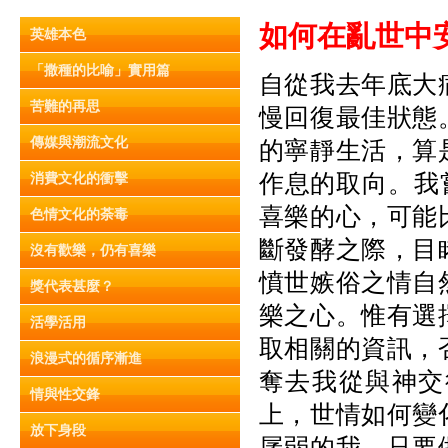
如何在亂世中
英雄本色
「撒種的比喻」實用篇
自從我去年底大
苦難的再思
慢回復最佳狀態
傳媒與潮流文化
的寧靜生活，算
作息的取向。我
消費文化的衝擊
喜樂的心，可能
色情文化的荼毒
斷發酵之際，目
沒有歡樂，仍有喜樂
憤世嫉俗之情自
獎代表甚麼？
樂之心。惟有選
活學活用
取相關的資訊，
浪漫式的循序漸進
奪去我從與神交
情與性交鋒
上，世情如何變
放下身段
孱弱的我，只要