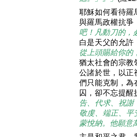
耶穌如何看待羅
與羅馬政權抗爭
吧！凡動刀的，
白是天父的允許
從上頭賜給你的
猶太社會的宗教
公諸於世，以正
們只能克制，為
囚，卻不忘提醒
告、代求、祝謝
敬虔、端正、平
蒙悅納。他願意
主是和平之君，