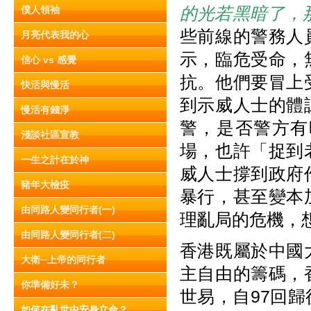
的光若黑暗了，
僕人領袖
些前線的警務人
月亮代表我的心
示，臨危受命，
信心 vs 感覺
抗。他們要冒上
快活與慢活
到示威人士的體
慢活有錢淨
警，是否警方有
淺談社區宣教
場，也許「捉到
一生之計在於神
威人士撐到政府
豬年大檢疫
暴行，甚至變本
由同路人變同行者(一)
理亂局的危機，
由同路人變同行者(二)
香港既屬於中國
大衛─上帝的同行者
主自由的籌碼，
你準備好未？
世易，自97回
如何在亂世中安身立命？