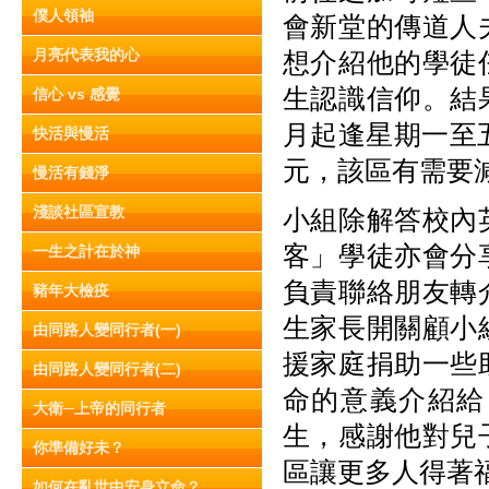
僕人領袖
會新堂的傳道人
月亮代表我的心
想介紹他的學徒
生認識信仰。結
信心 vs 感覺
月起逢星期一至
快活與慢活
元，該區有需要
慢活有錢淨
淺談社區宣教
小組除解答校內
客」學徒亦會分
一生之計在於神
負責聯絡朋友轉
豬年大檢疫
生家長開關顧小
由同路人變同行者(一)
援家庭捐助一些
由同路人變同行者(二)
命的意義介紹給
大衛─上帝的同行者
生，感謝他對兒
你準備好未？
區讓更多人得著
如何在亂世中安身立命？