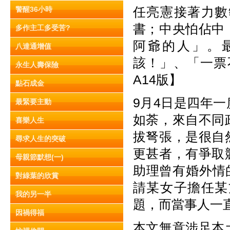
任亮憲接著力數
警醒36小時
書；中央怕佔中
多作主工多受苦?
阿爺的人」。
八達通增值
該！」、「一票不
永生人壽保險
A14版】
點石成金
9月4日是四年
最緊要主動
如荼，來自不同
喜樂人生
拔弩張，是很自
尋求人生的突破
更甚者，有爭取
母親節默想(一)
助理曾有婚外情
對綠葉的欣賞
請某女子擔任某
我的另一半
題，而當事人一
因禍得福
本文無意涉足本