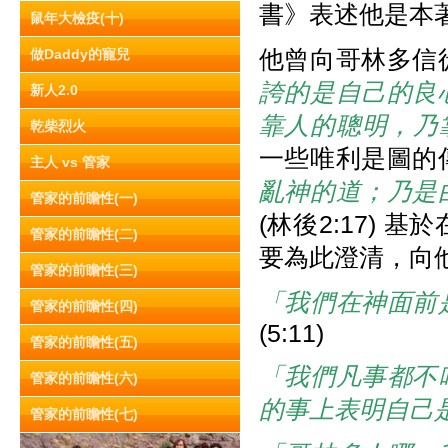
書》表述他是本
鼠年大檢疫(十)
他曾向哥林多信
做Daddy的寵兒
誇的是自己的良
新人2.0
靠人的聰明，乃
乾柴烈火
一些唯利是圖的
主人 vs 管家
亂神的道；乃是
管家的前瞻性(一)
(林後2:17)
管家的前瞻性(二)
要為此澄清，向
管家的前瞻性(三)
「我們在神面前
管家的前瞻性(四)
(5:11)
管家的前瞻性(五)
「我們凡事都不
管家的前瞻性(六)
的事上表明自己
管家的前瞻性(七)