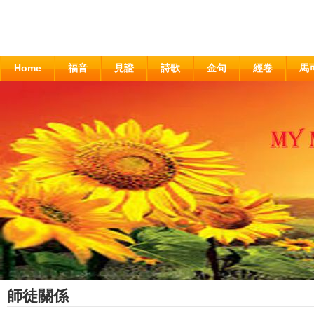
Home
福音
見證
詩歌
金句
經卷
馬
師徒關係