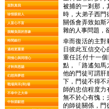
被捕的一剎那，
面對真我
時，大弟子西門
珍惜眼前人
關係會弄致如斯
人盲心不盲
雜的人事問題，
脫離負面的形象
幸而復活的主對
時間銀行
日彼此互信交心
過程更重要
重任託付十一個
同情心與同理心
點，「路遙知馬
才幹與恩賜
他的門徒可謂肝
幻想與夢想
下，門徒不得不
戰場與禾(和)場
師的忠信程度力
不幸中之大幸
無不於心有愧；
中秋節默想
的師徒關係，門