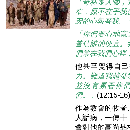
「哥林多人哪，
窄，原不在乎我
宏的心報答我。
「你們要心地寬
曾佔誰的便宜。
們常在我們心裡
他甚至覺得自己
力。難道我越發
並沒有累著你
們。」
(12:15-16
作為教會的牧者
人詬病，一傳十
會對他的高尚品