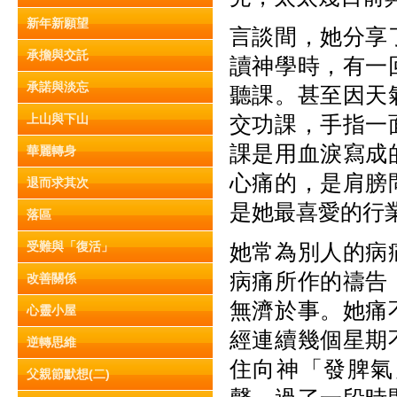
新年新願望
言談間，她分享
承擔與交託
讀神學時，有一
承諾與淡忘
聽課。甚至因天
上山與下山
交功課，手指一
課是用血淚寫成
華麗轉身
心痛的，是肩膀
退而求其次
是她最喜愛的行
落區
受難與「復活」
她常為別人的病
病痛所作的禱告
改善關係
無濟於事。她痛
心靈小屋
經連續幾個星期
逆轉思維
住向神「發脾氣
父親節默想(二)