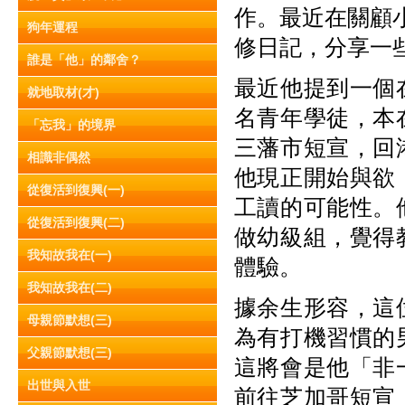
作。最近在關顧小
狗年運程
修日記，分享一
誰是「他」的鄰舍？
最近他提到一個
就地取材(才)
名青年學徒，本
「忘我」的境界
三藩市短宣，回
相識非偶然
他現正開始與欲
從復活到復興(一)
工讀的可能性。
從復活到復興(二)
做幼級組，覺得
我知故我在(一)
體驗。
我知故我在(二)
據余生形容，這
母親節默想(三)
為有打機習慣的
父親節默想(三)
這將會是他「非
出世與入世
前往芝加哥短宣