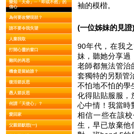
樂知「天命」─「即或不然」的
袖的模楷。
信心
為何要改變現狀？
(一位姊妹的見證
請不要令我失望
人棄我取
90年代，在我
打開心靈的窗口
妹，聽她分享過，
難民的再思
老師都無法管治
機會是留給誰？
套獨特的另類管
復活節反思
不怕地不怕的學
愚人節反思
化得貼貼服服，
何謂「天使心」？
心中情！我當時
相信一些在該校
愛回家
生，早已放棄他
父親節默想(一)