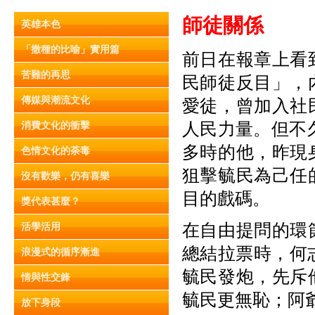
師徒關
係
英雄本色
「撒種的比喻」實用篇
前日在報章上看
苦難的再思
民師徒反目」，
傳媒與潮流文化
愛徒，曾加入社
人民力量。但不
消費文化的衝擊
多時的他，昨現
色情文化的荼毒
狙擊毓民為己任
沒有歡樂，仍有喜樂
目的戲碼。
獎代表甚麼？
在自由提問的環
活學活用
總結拉票時，何
浪漫式的循序漸進
毓民發炮，先斥
情與性交鋒
毓民更無恥；阿
放下身段