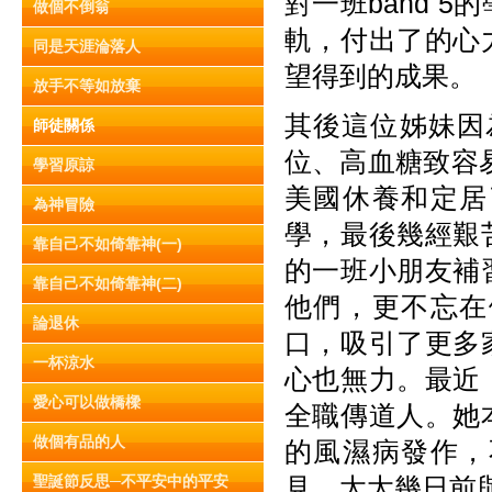
對一班band 
做個不倒翁
軌，付出了的心
同是天涯淪落人
望得到的成果。
放手不等如放棄
其後這位姊妹因
師徒關係
位、高血糖致容
學習原諒
美國休養和定居
為神冒險
學，最後幾經艱
靠自己不如倚靠神(一)
的一班小朋友補
靠自己不如倚靠神(二)
他們，更不忘在
論退休
口，吸引了更多
一杯涼水
心也無力。最近
愛心可以做橋樑
全職傳道人。她
做個有品的人
的風濕病發作，
聖誕節反思─不平安中的平安
見，太太幾日前