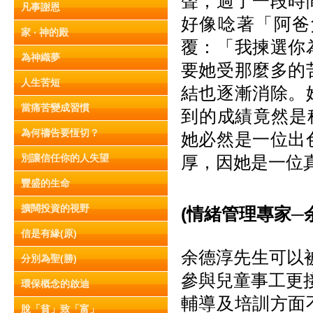
聲，過了一段時
凡事謝恩
好像唸著「阿爸
家 ‧ 神的殿
覆：「我揀選你
為神織夢
要她受那麼多的
人生苦短
結也逐漸消除。
當痛苦變成習慣
到的成績竟然是
為何禱告要恆切？
她必然是一位出
別讓信任你的人失望
厚，因她是一位
豐盛的生命
擴闊投資的視野
(情緒管理專家─
信是有緣(原)
余德淳先生可以
分別為聖(勝)
參與兒童事工更
環保概念的啟迪
輔導及培訓方面
脫「貧」致「富」