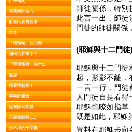
忙裡偷閒
師徒關係，特別
芥菜種的信心
此言一出，師徒
對自己要有要求
門徒的師徒關係
排毒
「唔執輸」的心態
(耶穌與十二門徒
如何活在當下？
「理所當然」的付出
耶穌與十二門徒
底線
起，形影不離，
祂看得起你！
一言一行，門徒
人門徒自是看得
事奉的體會
耶穌也瞭如指掌
從嘗試到熱愛
既是如此，耶穌
母親節默想(二)
拆不掉的十字架
豈料在耶穌步向