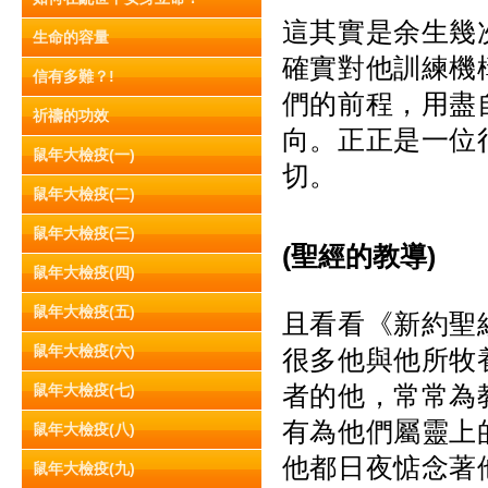
這其實是余生幾
生命的容量
確實對他訓練機
信有多難？!
們的前程，用盡
祈禱的功效
向。正正是一位
鼠年大檢疫(一)
切。
鼠年大檢疫(二)
鼠年大檢疫(三)
(聖經的教導)
鼠年大檢疫(四)
鼠年大檢疫(五)
且看看《新約聖
鼠年大檢疫(六)
很多他與他所牧
者的他，常常為
鼠年大檢疫(七)
有為他們屬靈上
鼠年大檢疫(八)
他都日夜惦念著
鼠年大檢疫(九)