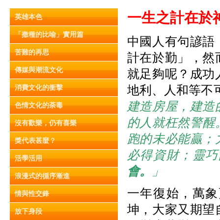
一生之計在於
英雄本色
「撒種的比喻」實用篇
中國人有句諺語
苦難的再思
計在於勤」，然
傳媒與潮流文化
就足夠呢？成功
地利、人和等不可
消費文化的衝擊
建造房屋，建造
色情文化的荼毒
的人就枉然警醒
沒有歡樂，仍有喜樂
跑的未必能贏；
獎代表甚麼？
必得資財；靈巧
活學活用
會。
」
浪漫式的循序漸進
一年復始，萬象
情與性交鋒
坤，大家又期望
放下身段