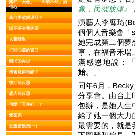
樂知「天命」─「即或不然」的
信心
象，民就放肆』
為何要改變現狀？
演藝人李璧琦(B
請不要令我失望
個個人音樂會「s
人棄我取
她完成第二個夢
打開心靈的窗口
享，在福音禾場
滿感恩地說：
難民的再思
始。
」
機會是留給誰？
復活節反思
同年6月，Bec
愚人節反思
分享會。由台上
包辦，是她人生
何謂「天使心」？
給了她一個大力
愛回家
最需要的，就是
父親節默想(一)