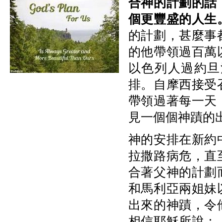
合神的計劃的話
個更豐盛的人生
的計劃，甚麼事
的他帶領過百萬
以色列人過約旦
排。自摩西接受
帶領過著每一天
見一個個神蹟的
神的安排在新約
拉撒路病危，直
合著父神的計劃
和馬利亞兩姐妹
出來的神蹟，令
相信耶穌所說：