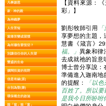
【資料來源：《天
凡事謝恩
彩」】
家 ‧ 神的殿
為神織夢
劉彤牧師引用
「
人生苦短
享夢想的主題，
當痛苦變成習慣
慧書《箴言》2
為何禱告要恆切？
福。」
異象和律
別讓信任你的人失望
去成就祂的旨意
豐盛的生命
博士曾分享說：
擴闊投資的視野
準備進入迦南地
信是有緣(原)
的提醒：
「以色
分別為聖(勝)
百姓了。所以要
環保概念的啟迪
是我今日所吩咐
脫「貧」致「富」