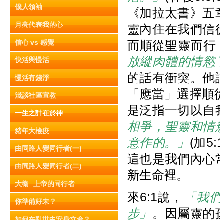
僕人領袖
《加拉太書》五
月亮代表我的心
靈內住在我們信
信心 vs 感覺
而順從聖靈而行
放縱肉體的情慾
快活與慢活
的話有衝突。他
慢活有錢淨
「應當」選擇順
淺談社區宣教
是泛指一切以自
一生之計在於神
相爭，聖靈和情
豬年大檢疫
意作的。」
(加5
由同路人變同行者(一)
這也是我們內心
由同路人變同行者(二)
新生命裡。
大衛─上帝的同行者
來6:1說，
「我
你準備好未？
步」
。因屬靈的
如何在亂世中安身立命？