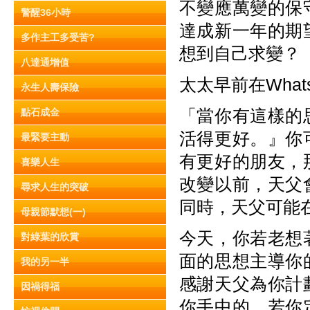
不變應萬變的保
警醒36小時
達成新一年的期
多作主工多受苦?
想到自己求變？
八達通增值
太太早前在Wha
永生人壽保險
「當你有這樣的
點石成金
活得更好。』你
最緊要主動
有更好的朋友，
喜樂人生
改變以前，天父
尋求人生的突破
同時，天父可能
母親節默想(一)
今天，你若老想
對綠葉的欣賞
面的思想主導你
我的另一半
感謝天父為你計
因禍得福
你手中的。若你