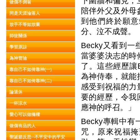
下圍牆和偏見，
做個不倒翁
陪伴外父及外母
同是天涯淪落人
到他們終於願意
放手不等如放棄
分、泣不成聲。
師徒關係
Becky又看
學習原諒
當婆婆決志的時
為神冒險
了。這些經歷讓
靠自己不如倚靠神(一)
為神侍奉，就能
靠自己不如倚靠神(二)
感受到祝福的力
論退休
要的經歷，令我
一杯涼水
應神的呼召。」
愛心可以做橋樑
Becky專輯
做個有品的人
咒，原來祝福掩
聖誕節反思─不平安中的平安