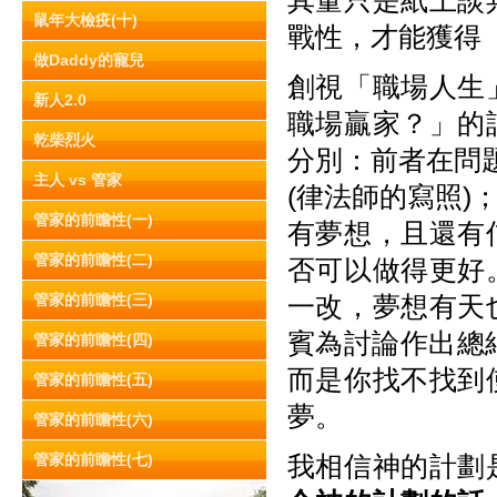
其量只是紙上談
鼠年大檢疫(十)
戰性，才能獲得
做Daddy的寵兒
創視「職場人生
新人2.0
職場贏家？」的
乾柴烈火
分別：前者在問
主人 vs 管家
(律法師的寫照
管家的前瞻性(一)
有夢想，且還有
管家的前瞻性(二)
否可以做得更好
管家的前瞻性(三)
一改，夢想有天
賓為討論作出總
管家的前瞻性(四)
而是你找不找到
管家的前瞻性(五)
夢。
管家的前瞻性(六)
管家的前瞻性(七)
我相信神的計劃