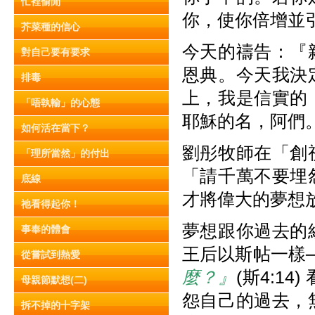
忙裡偷閒
你，使你倍增並
芥菜種的信心
今天的禱告：『
對自己要有要求
恩典。今天我決
排毒
上，我是信實的
「唔執輸」的心態
耶穌的名，阿們
如何活在當下？
劉彤牧師在「創
「理所當然」的付出
「請千萬不要埋
底線
才將偉大的夢想
祂看得起你！
夢想跟你過去的
事奉的體會
王后以斯帖一樣─
從嘗試到熱愛
麼？』
(斯4:1
母親節默想(二)
怨自己的過去，
拆不掉的十字架