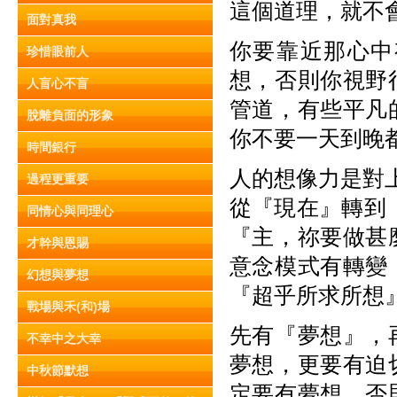
這個道理，就不
面對真我
你要靠近那心中
珍惜眼前人
想，否則你視野
人盲心不盲
管道，有些平凡
脫離負面的形象
你不要一天到晚
時間銀行
人的想像力是對
過程更重要
從『現在』轉到
同情心與同理心
『主，祢要做甚
才幹與恩賜
意念模式有轉變
幻想與夢想
『超乎所求所想
戰場與禾(和)場
先有『夢想』，
不幸中之大幸
夢想，更要有迫
中秋節默想
定要有夢想，否