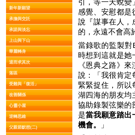
引，等一天蛻變
新年新願望
感覺、安慰都是
承擔與交託
說『謀事在人，
承諾與淡忘
的，永遠不會高於
上山與下山
當錄歌的監製對
華麗轉身
時想到這就是她
退而求其次
《恩典之路》來
落區
說：「我很肯定
緊緊捉住，所以
受難與「復活」
湖四海的朋友均
改善關係
協助錄製弦樂的
心靈小屋
是
當我願意踏出
逆轉思維
機會。
」
父親節默想(二)