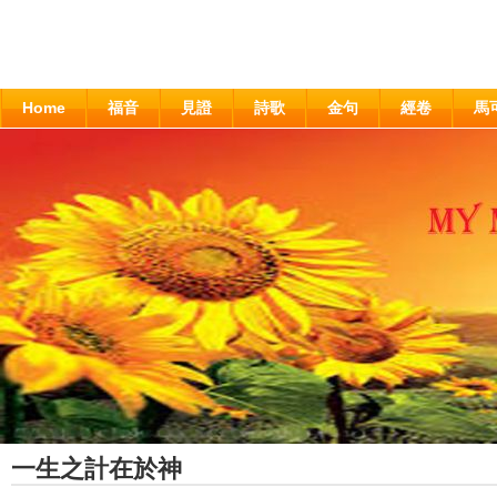
Home
福音
見證
詩歌
金句
經卷
馬
一生之計在於神