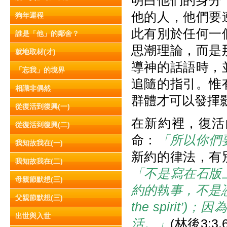
明白他們的身分
他的人，他們要
狗年運程
此有別於任何一
誰是「他」的鄰舍？
思潮理論，而是
就地取材(才)
導神的話語時，
「忘我」的境界
追隨的指引。惟
相識非偶然
群體才可以發揮
從復活到復興(一)
在新約裡，復活
從復活到復興(二)
命：
「所以你們
我知故我在(一)
新約的律法，有
我知故我在(二)
「不是寫在石版
母親節默想(三)
約的執事，不是憑著字句
父親節默想(三)
the spiri
出世與入世
活。」
(林後3: