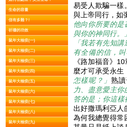
易受人欺騙一樣
生命的容量
與上帝同行，如彌
信有多難？!
他向你所要的是
祈禱的功效
與你的神同行。
鼠年大檢疫(一)
「我若有先知講
鼠年大檢疫(二)
有全備的信，叫
《路加福音》1
鼠年大檢疫(三)
麼才可承受永生
鼠年大檢疫(四)
怎樣呢？」
熟讀
鼠年大檢疫(五)
力、盡意愛主你
鼠年大檢疫(六)
答的是；你這樣
鼠年大檢疫(七)
出好撒瑪利亞人
鼠年大檢疫(八)
為何我總覺得常
鼠年大檢疫(九)