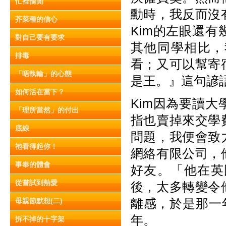
忙裡偷閒
勳時，我反而沒
芥菜種的信心
Kim的左眼還
對自己要有要求
其他同學相比，
排毒
看；又可以幫寄
「唔執輸」的心態
是王。』這句諺
如何活在當下？
Kim因為要讀
「理所當然」的付出
指也賣掉來交學
底線
問題，我便會致
祂看得起你！
網絡有限公司，
事奉的體會
好友。「他在英
從嘗試到熱愛
後，太多轉變令
離感，於是那一
母親節默想(二)
年。
拆不掉的十字架