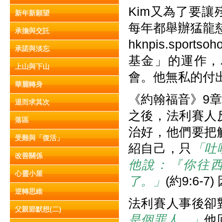
Kim又為了要
新年新願望
每年都舉辦猛龍慈善跑
承擔與交託
hknpis.spo
承諾與淡忘
基金」的運作，
上山與下山
會。他無私的付
華麗轉身
《約翰福音》9
退而求其次
之後，法利賽人
落區
治好，他們要把
受難與「復活」
紹自己，只
「吐
改善關係
他說：『你往
心靈小屋
了。」
(約9:6
逆轉思維
法利賽人事後卻
父親節默想(二)
是個罪人。」
他