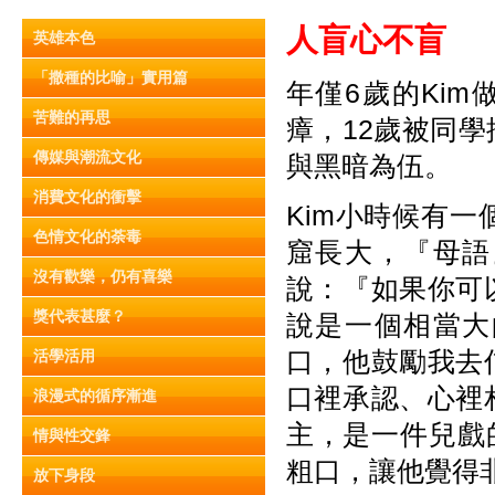
人盲心不盲
英雄本色
「撒種的比喻」實用篇
年僅6歲的Ki
苦難的再思
瘴，12歲被同
傳媒與潮流文化
與黑暗為伍。
消費文化的衝擊
Kim小時候有
色情文化的荼毒
窟長大，『母語
沒有歡樂，仍有喜樂
說：『如果你可
獎代表甚麼？
說是一個相當大
口，他鼓勵我去
活學活用
口裡承認、心裡
浪漫式的循序漸進
主，是一件兒戲
情與性交鋒
粗口，讓他覺得非
放下身段