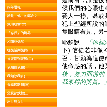
是前者，誰是後
候我們的心眼也
狗年運程
賽人一樣。甚或
誰是「他」的鄰舍？
犯上聖經所說的
就地取材(才)
隻眼睛看見，另
「忘我」的境界
耶穌說：
「你裡
相識非偶然
下) 信徒若非
從復活到復興(一)
召，甘願為這使
從復活到復興(二)
使命感的話，他
我知故我在(一)
後，努力面前的
我知故我在(二)
我來得的獎賞。
母親節默想(三)
父親節默想(三)
出世與入世