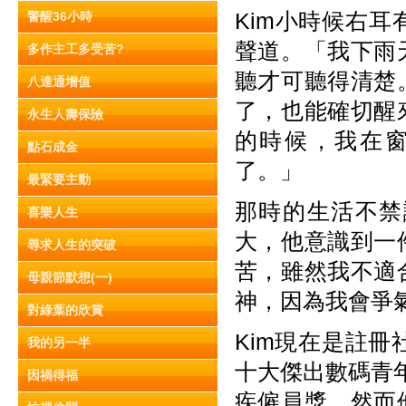
Kim小時候右
警醒36小時
聲道。「我下雨
多作主工多受苦?
聽才可聽得清楚
八達通增值
了，也能確切醒
永生人壽保險
的時候，我在
點石成金
了。」
最緊要主動
那時的生活不禁
喜樂人生
大，他意識到一
尋求人生的突破
苦，雖然我不適
母親節默想(一)
神，因為我會爭
對綠葉的欣賞
Kim現在是註
我的另一半
十大傑出數碼青
因禍得福
疾僱員獎。然而