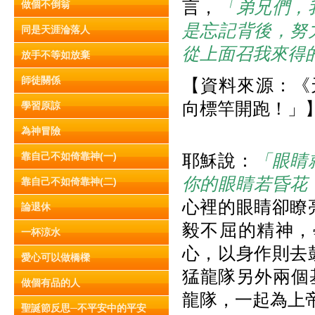
言，
「弟兄們，
做個不倒翁
是忘記背後，努
同是天涯淪落人
從上面召我來得
放手不等如放棄
師徒關係
【資料來源：《天
向標竿開跑！」
學習原諒
為神冒險
靠自己不如倚靠神(一)
耶穌說：
「眼睛
你的眼睛若昏花
靠自己不如倚靠神(二)
心裡的眼睛卻瞭
論退休
毅不屈的精神，
一杯涼水
心，以身作則去
愛心可以做橋樑
猛龍隊另外兩個
做個有品的人
龍隊，一起為上
聖誕節反思─不平安中的平安