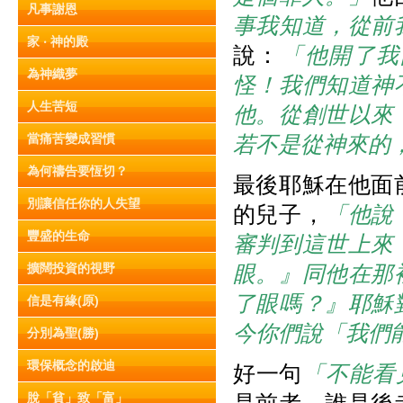
凡事謝恩
事我知道，從前
家 ‧ 神的殿
說：
「他開了我
為神織夢
怪！我們知道神
人生苦短
他。從創世以來
當痛苦變成習慣
若不是從神來的
為何禱告要恆切？
最後耶穌在他面
別讓信任你的人失望
的兒子，
「他說
豐盛的生命
審判到這世上來
擴闊投資的視野
眼。』同他在那
了眼嗎？』耶穌
信是有緣(原)
今你們說「我們
分別為聖(勝)
環保概念的啟迪
好一句
「不能看
脫「貧」致「富」