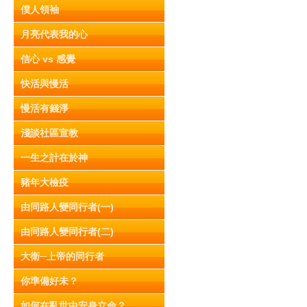
僕人領袖
月亮代表我的心
信心 vs 感覺
快活與慢活
慢活有錢淨
淺談社區宣教
一生之計在於神
豬年大檢疫
由同路人變同行者(一)
由同路人變同行者(二)
大衛─上帝的同行者
你準備好未？
如何在亂世中安身立命？