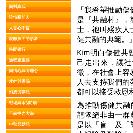
面對真我
「我希望推動傷
珍惜眼前人
是『共融村』，
士，祂叫殘疾人
人盲心不盲
健共融的典範。
脫離負面的形象
時間銀行
Kim明白傷健
過程更重要
己走出來，讓社
徵，在社會上容
同情心與同理心
人去支持我們的
才幹與恩賜
都可以接受救恩
幻想與夢想
戰場與禾(和)場
為推動傷健共融
龍隊絕非由一群
不幸中之大幸
是以「盲」及「
中秋節默想