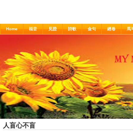
Home
福音
見證
詩歌
金句
經卷
馬
人盲心不盲