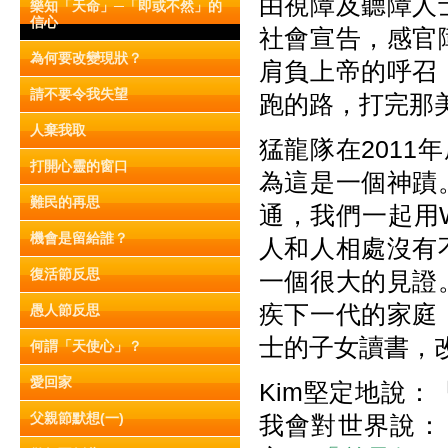
由視障及聽障人
樂知「天命」─「即或不然」的
信心
社會宣告，感官
為何要改變現狀？
肩負上帝的呼召
請不要令我失望
跑的路，打完那
人棄我取
猛龍隊在2011
打開心靈的窗口
為這是一個神蹟
難民的再思
通，我們一起用Wh
機會是留給誰？
人和人相處沒有
復活節反思
一個很大的見證
疾下一代的家庭
愚人節反思
士的子女讀書，
何謂「天使心」？
愛回家
Kim堅定地說
父親節默想(一)
我會對世界說：『