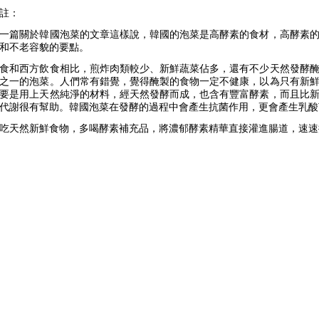
註：
一篇關於韓國泡菜的文章這樣說，韓國的泡菜是高酵素的食材，高酵素
和不老容貌的要點。
食和西方飲食相比，煎炸肉類較少、新鮮蔬菜佔多，還有不少天然發酵
之一的泡菜。人們常有錯覺，覺得醃製的食物一定不健康，以為只有新
要是用上天然純淨的材料，經天然發酵而成，也含有豐富酵素，而且比
代謝很有幫助。韓國泡菜在發酵的過程中會產生抗菌作用，更會產生乳酸
吃天然新鮮食物，多喝酵素補充品，將濃郁酵素精華直接灌進腸道，速速