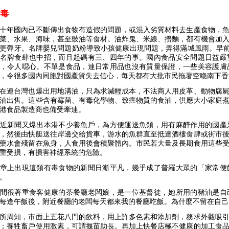
排毒
十年國內已不斷傳出食物有造假的問題，或混入劣質材料去生產食物，
菜、水果、海味，甚至豉油等食材。油炸鬼、米線、撈麵，都有機會加
更彈牙。名牌嬰兒問題奶粉導致小孩健康出現問題，弄得滿城風雨。早前
名牌食肆也中招，而且起碼有三、四年的事。國內食品安全問題日益嚴
，令人噁心。不單是食品，連日常用品也沒有質量保證，一些美容護膚
，令很多國內同胞對國產貨失去信心，每天都有大批市民拖著空喼南下香
在連台灣也爆出用地溝油，只為求減輕成本，不法商人用皮革、動物腐
油出售。這些含有霉菌、有毒化學物、致癌物質的食油，供應大小家庭
港食品製造商也備受牽連。
近新聞又爆出本港不少養魚戶，為方便運送魚類，用有麻醉作用的國產
，然後由快艇送往岸邊交給貨車，游水的魚群直至抵達酒樓食肆或街市
藥水會殘留在魚身，人食用後會積聚體內。市民若大量及長期食用這些
重受損，有損害神經系統的危險。
章上出現這類有毒食物的新聞日漸平凡，幾乎成了普羅大眾的「家常便
。
間很著重食客健康的茶餐廳老闆娘，是一位基督徒，她所用的豬油是自
每逢午飯後，附近餐廳的老闆每天都來我的餐廳吃飯。為什麼不留在自己
所周知，市面上五花八門的飲料，用上許多色素和添加劑，務求外觀吸
；養牲畜戶使用激素，可謂揠苗助長。再加上快餐店極不健康的加工食