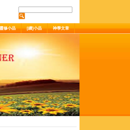
靈修小品
[續]小品
神學文章