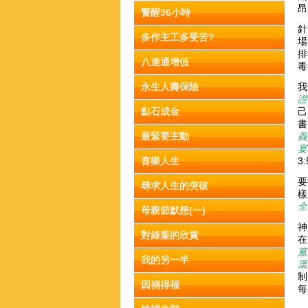
昂
警醒36小時
針
多作主工多受苦?
場
排
八達通增值
毒
永生人壽保險
我
證
點石成金
己
書
最緊要主動
義
宴
喜樂人生
3
要
尋求人生的突破
樣
全
母親節默想(一)
神
對綠葉的欣賞
在
黨
我的另一半
溫
制
因禍得福
每