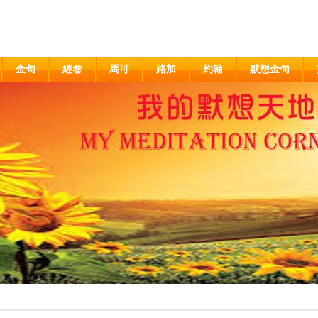
金句
經卷
馬可
路加
約翰
默想金句