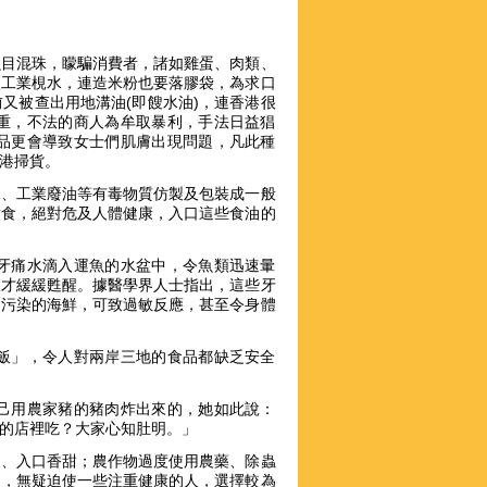
魚目混珠，矇騙消費者，諸如雞蛋、肉類、
入工業梘水，連造米粉也要落膠袋，為求口
又被查出用地溝油(即餿水油)，連香港很
重，不法的商人為牟取暴利，手法日益猖
品更會導致女士們肌膚出現問題，凡此種
港掃貨。
屍、工業廢油等有毒物質仿製及包裝成一般
煮食，絕對危及人體健康，入口這些食油的
牙痛水滴入運魚的水盆中，令魚類迅速暈
後才緩緩甦醒。據醫學界人士指出，這些牙
受污染的海鮮，可致過敏反應，甚至令身體
飯」，令人對兩岸三地的食品都缺乏安全
己用農家豬的豬肉炸出來的，她如此說：
的店裡吃？大家心知肚明。」
引、入口香甜；農作物過度使用農藥、除蟲
品，無疑迫使一些注重健康的人，選擇較為