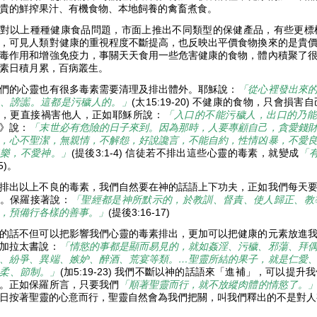
貴的鮮搾果汁、有機食物、本地飼養的禽畜煮食。
對以上種種健康食品問題，市面上推出不同類型的保健產品，有些更標
，可見人類對健康的重視程度不斷提高，也反映出平價食物換來的是貴
毒作用和增強免疫力，事關天天食用一些危害健康的食物，體內積聚了
素日積月累，百病叢生。
們的心靈也有很多毒素需要清理及排出體外。耶穌說：
「從心裡發出來
、謗讟。這都是污穢人的。」
(太15:19-20) 不健康的食物，只會
，更直接禍害他人，正如耶穌所說：
「入口的不能污穢人，出口的乃
》說：
「末世必有危險的日子來到。因為那時，人要專顧自己，貪愛錢
，心不聖潔，無親情，不解怨，好說讒言，不能自約，性情凶暴，不愛
樂，不愛神。」
(提後3:1-4) 信徒若不排出這些心靈的毒素，就變成
「
:5)。
排出以上不良的毒素，我們自然要在神的話語上下功夫，正如我們每天
。保羅接著說：
「聖經都是神所默示的，於教訓、督責、使人歸正、教
，預備行各樣的善事。」
(提後3:16-17)
的話不但可以把影響我們心靈的毒素排出，更加可以把健康的元素放進
加拉太書說：
「情慾的事都是顯而易見的，就如姦淫、污穢、邪蕩、拜
、紛爭、異端、嫉妒、醉酒、荒宴等類。…聖靈所結的果子，就是仁愛
柔、節制。」
(加5:19-23) 我們不斷以神的話語來「進補」，可以
。正如保羅所言，只要我們
「順著聖靈而行，就不放縱肉體的情慾了。
日按著聖靈的心意而行，聖靈自然會為我們把關，叫我們釋出的不是對人