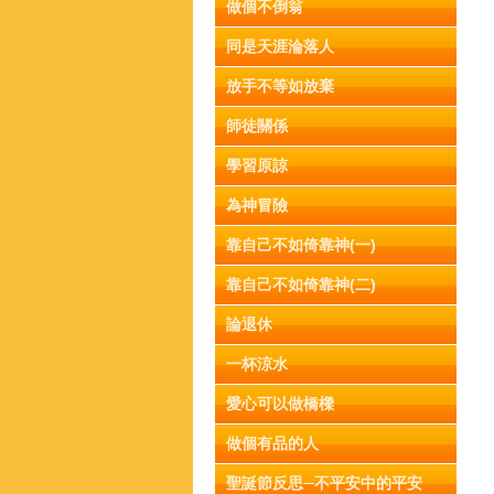
做個不倒翁
同是天涯淪落人
放手不等如放棄
師徒關係
學習原諒
為神冒險
靠自己不如倚靠神(一)
靠自己不如倚靠神(二)
論退休
一杯涼水
愛心可以做橋樑
做個有品的人
聖誕節反思─不平安中的平安