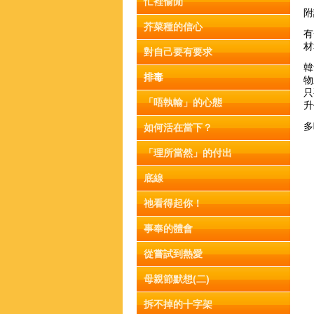
忙裡偷閒
附
芥菜種的信心
有
材
對自己要有要求
韓
排毒
物
只
「唔執輸」的心態
升
多
如何活在當下？
「理所當然」的付出
底線
祂看得起你！
事奉的體會
從嘗試到熱愛
母親節默想(二)
拆不掉的十字架