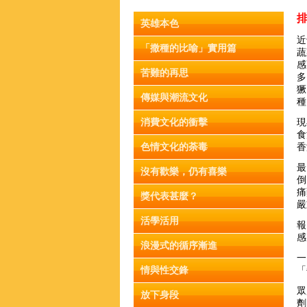
英雄本色
近
「撒種的比喻」實用篇
蔬
感
苦難的再思
多
獗
傳媒與潮流文化
種
消費文化的衝擊
現
食
色情文化的荼毒
香
最
沒有歡樂，仍有喜樂
倒
痛
獎代表甚麼？
嚴
活學活用
報
感
浪漫式的循序漸進
一
情與性交鋒
「
眾
放下身段
劑