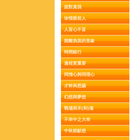
面對真我
珍惜眼前人
人盲心不盲
脫離負面的形象
時間銀行
過程更重要
同情心與同理心
才幹與恩賜
幻想與夢想
戰場與禾(和)場
不幸中之大幸
中秋節默想