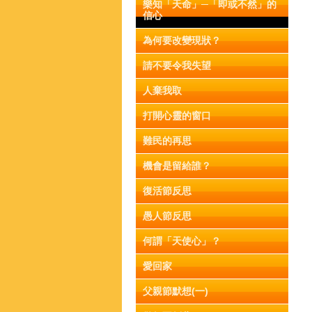
樂知「天命」─「即或不然」的
信心
為何要改變現狀？
請不要令我失望
人棄我取
打開心靈的窗口
難民的再思
機會是留給誰？
復活節反思
愚人節反思
何謂「天使心」？
愛回家
父親節默想(一)