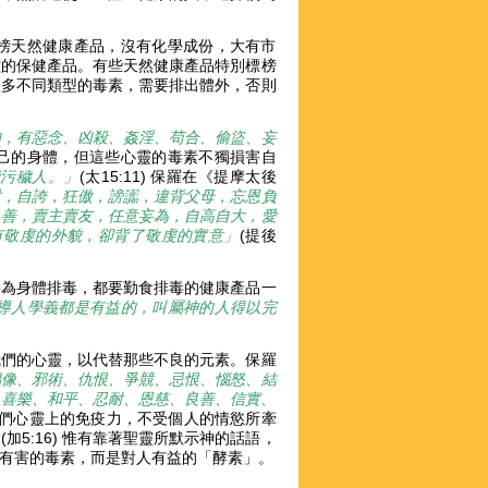
榜天然健康產品，沒有化學成份，大有市
價的保健產品。有些天然健康產品特別標榜
很多不同類型的毒素，需要排出體外，否則
的，有惡念、凶殺、姦淫、苟合、偷盜、妄
損害自己的身體，但這些心靈的毒素不獨損害自
能污穢人。」
(太15:11) 保羅在《提摩太後
財，自誇，狂傲，謗讟，違背父母，忘恩負
良善，賣主賣友，任意妄為，自高自大，愛
有敬虔的外貌，卻背了敬虔的實意」
(提後
要為身體排毒，都要勤食排毒的健康產品一
導人學義都是有益的，叫屬神的人得以完
我們的心靈，以代替那些不良的元素。保羅
偶像、邪術、仇恨、爭競、忌恨、惱怒、結
、喜樂、和平、忍耐、恩慈、良善、信實、
提升我們心靈上的免疫力，不受個人的情慾所牽
」
(加5:16) 惟有靠著聖靈所默示神的話語，
有害的毒素，而是對人有益的「酵素」。