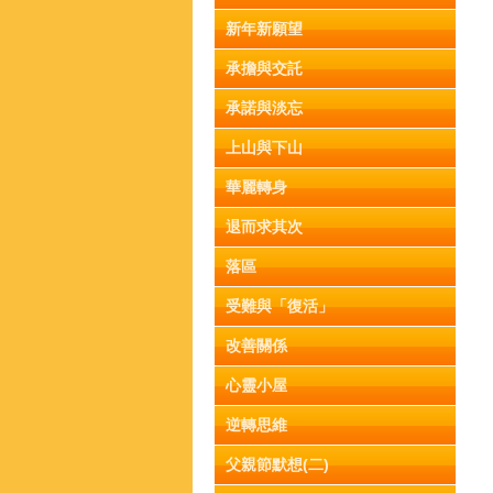
新年新願望
承擔與交託
承諾與淡忘
上山與下山
華麗轉身
退而求其次
落區
受難與「復活」
改善關係
心靈小屋
逆轉思維
父親節默想(二)