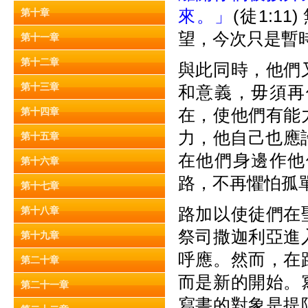
來。」
(徒1:
第十章
望，今次只是暫
第十一章
第十二章
與此同時，他們
第十三章
和意義，毋須再
在，使他們有能
第十四章
力，他自己也應許
第十五章
在他們身邊作他
第十六章
路，不再懼怕孤
第十七章
路加以使徒們在
第十八章
祭司撒迦利亞進
第十九章
呼應。然而，在
第二十章
而是新的開始。
第二十一章
寫書的對象是提