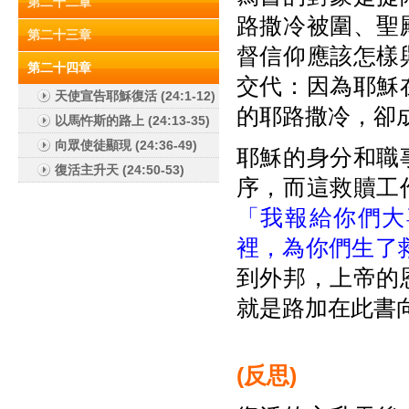
第二十二章
路撒冷被圍、聖
第二十三章
督信仰應該怎樣
第二十四章
交代：因為耶穌
天使宣告耶穌復活 (24:1-12)
的耶路撒冷，卻成
以馬忤斯的路上 (24:13-35)
向眾使徒顯現 (24:36-49)
耶穌的身分和職
復活主升天 (24:50-53)
序，而這救贖工
「我報給你們大
裡，為你們生了
到外邦，上帝的
就是路加在此書
(
反思)