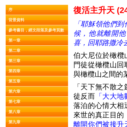
復活主升天 (24:
序
背景資料
「耶穌領他們到
參考書目，經文段落及參考頁數
候，他就離開他
第一章
喜，回耶路撒冷
第二章
伯大尼位於橄欖
第三章
門徒從橄欖山回
第四章
與橄欖山之間的
第五章
「天下無不散之
第六章
徒反而
「大大地
第七章
落泊的心情大相
第八章
來世的真正目的
第九章
離開你們被接升