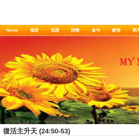
Home
福音
見證
詩歌
金句
經卷
馬
復活主升天 (24:50-53)