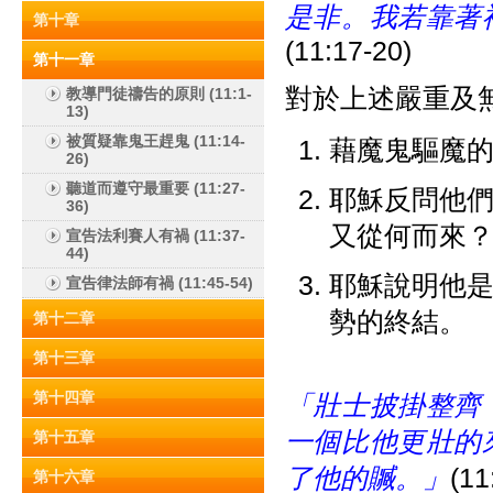
是非。我若靠著
第十章
(11:17-20)
第十一章
對於上述嚴重及
教導門徒禱告的原則 (11:1-
13)
被質疑靠鬼王趕鬼 (11:14-
藉魔鬼驅魔
26)
聽道而遵守最重要 (11:27-
耶穌反問他
36)
又從何而來
宣告法利賽人有禍 (11:37-
44)
耶穌說明他
宣告律法師有禍 (11:45-54)
勢的終結。
第十二章
第十三章
第十四章
「壯士披掛整齊
一個比他更壯的
第十五章
了他的贓。」
(11
第十六章