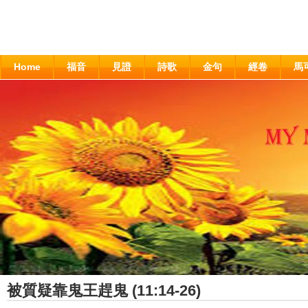
Home
福音
見證
詩歌
金句
經卷
馬
被質疑靠鬼王趕鬼 (11:14-26)