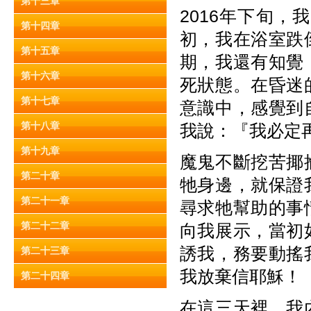
第十三章
2016年下旬
第十四章
初，我在浴室跌
第十五章
期，我還有知覺
第十六章
死狀態。在昏迷
第十七章
意識中，感覺到
第十八章
我說：『我必定
第十九章
魔鬼不斷挖苦揶
第二十章
牠身邊，就保證
第二十一章
尋求牠幫助的事
第二十二章
向我展示，當初
誘我，務要動搖
第二十三章
我放棄信耶穌！
第二十四章
在這三天裡，我