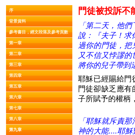
門徒被投訴不能趕鬼
序
背景資料
「第二天，他們
參考書目，經文段落及參考頁數
說：『夫子！求
第一章
過你的門徒，把
又不信又悖謬的
第二章
將你的兒子帶到
第三章
第四章
耶穌已經賜給門
第五章
門徒卻缺乏應有
子所賦予的權柄
第六章
第七章
第八章
「耶穌就斥責那
神的大能....
第九章