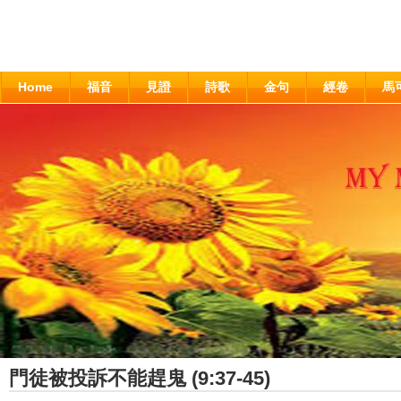
Home
福音
見證
詩歌
金句
經卷
馬
門徒被投訴不能趕鬼 (9:37-45)