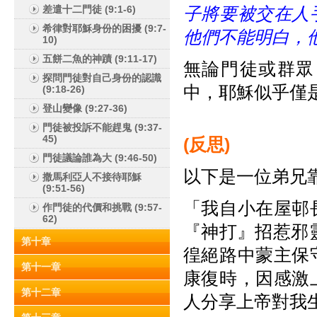
差遣十二門徒 (9:1-6)
子將要被交在人
希律對耶穌身份的困擾 (9:7-
他們不能明白，
10)
五餅二魚的神蹟 (9:11-17)
無論門徒或群眾
探問門徒對自己身份的認識
中，耶穌似乎僅
(9:18-26)
登山變像 (9:27-36)
門徒被投訴不能趕鬼 (9:37-
45)
(
反思)
門徒議論誰為大 (9:46-50)
以下是一位弟兄
撒馬利亞人不接待耶穌
(9:51-56)
「我自小在屋邨
作門徒的代價和挑戰 (9:57-
62)
『神打』招惹邪
第十章
徨絕路中蒙主保
第十一章
康復時，因感激
第十二章
人分享上帝對我