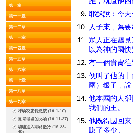
誰，就還他
第十章
耶穌說：今天
第十一章
人子來，為要
第十二章
第十三章
眾人正在聽見
第十四章
以為神的國快
第十五章
有一個貴冑往
第十六章
便叫了他的十
第十七章
兩）銀子，說
第十八章
他本國的人卻
第十九章
我們的王。
呼喚稅吏長撒該 (19:1-10)
貴胄得國的比喻 (19:11-27)
他既得國回來
騎驢進入耶路撒冷 (19:28-
賺了多少。
40)