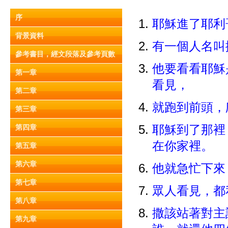
序
耶穌進了耶
背景資料
有一個人名叫
參考書目，經文段落及參考頁數
他要看看耶穌
第一章
看見，
第二章
就跑到前頭，
第三章
第四章
耶穌到了那裡
在你家裡。
第五章
第六章
他就急忙下來
第七章
眾人看見，都
第八章
撒該站著對主
第九章