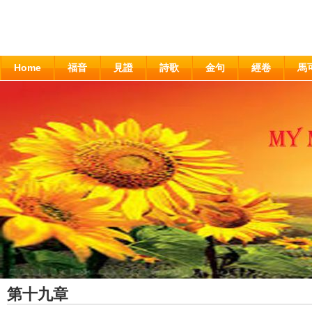
Home
福音
見證
詩歌
金句
經卷
馬
第十九章