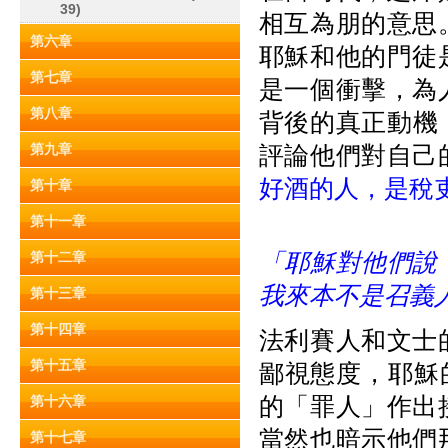
39)
相互為朋的意思
第六章
耶穌和他的門徒
第七章
是一個衝擊，為
第八章
背後的真正動機
第九章
評論他們對自己
好酒的人，是稅
第十章
第十一章
「耶穌對他們說
第十二章
我來本不是召義
第十三章
第十四章
法利賽人和文士
第十五章
鄙視態度，耶穌
的「罪人」作出
第十六章
當然也暗示他們
第十七章