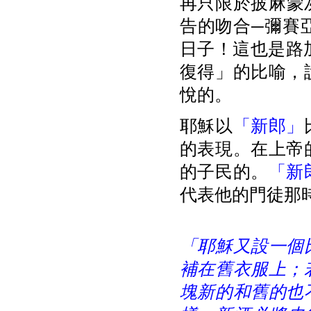
再只限於披麻蒙
告的吻合─彌賽
日子！這也是路
復得」的比喻，
悅的。
耶穌以
「新郎」
的表現。在上帝
的子民的。
「新
代表他的門徒那
「耶穌又設一個
補在舊衣服上；
塊新的和舊的也