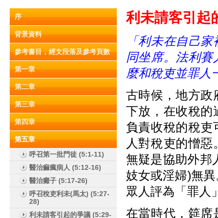
利未請客引起
序
背景資料
「利未在自己家
參考書目，經文段落及參考頁數
同坐席。法利賽
第一章
麼和稅吏並罪人
第二章
古時候，地方政
第三章
下放，在收稅的
第四章
負責收稅的稅吏
第五章
人對稅吏的憎惡
呼召第一批門徒 (5:1-11)
無疑是協助外邦
醫治痲瘋病人 (5:12-16)
妓女或淫婦)無
醫治癱子 (5:17-26)
眾人評為「罪人」(
呼召稅吏利未(馬太) (5:27-
28)
在當時代，筵席
利未請客引起的爭議 (5:29-