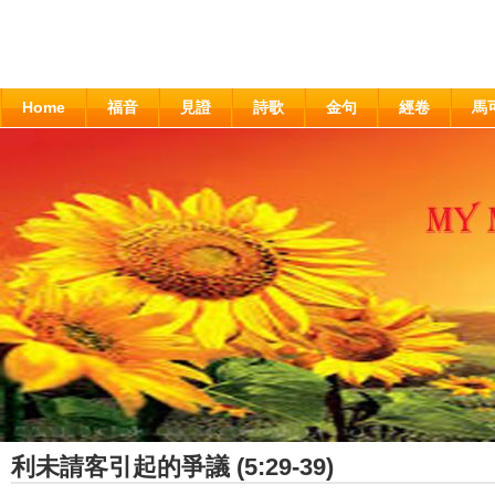
Home
福音
見證
詩歌
金句
經卷
馬
利未請客引起的爭議 (5:29-39)