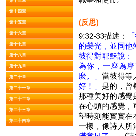
第十三章
第十四章
(
反思)
第十五章
第十六章
9:32-33描述：
「
第十七章
的榮光，並同他
彼得對耶穌說：
第十八章
為你，一座為摩
第十九章
麼。」
當彼得等
第二十章
好！」
是的，曾
第二十一章
那種美好的感覺
第二十二章
在心頭的感覺，
第二十三章
望時刻能實實在
第二十四章
一樣，像詩人所