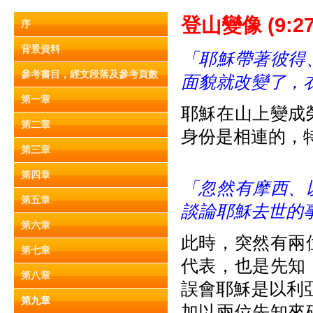
登山變像 (9:27
序
背景資料
「耶穌帶著彼得
參考書目，經文段落及參考頁數
面貌就改變了，
第一章
耶穌在山上變成
第二章
身份是相連的，
第三章
第四章
「忽然有摩西、
第五章
談論耶穌去世的
第六章
此時，突然有兩
第七章
代表，也是先知
第八章
誤會耶穌是以利
第九章
加以兩位先知來