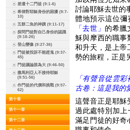
差遣十二門徒 (9:1-6)
討論耶穌去世的
希律對耶穌身份的困擾 (9:7-
10)
體地預示這位彌
五餅二魚的神蹟 (9:11-17)
「去世」
的希臘文
探問門徒對自己身份的認識
穌與摩西的職事
(9:18-26)
登山變像 (9:27-36)
和升天，是上帝
門徒被投訴不能趕鬼 (9:37-
勢的旅程，正是
45)
門徒議論誰為大 (9:46-50)
撒馬利亞人不接待耶穌
「有聲音從雲彩
(9:51-56)
作門徒的代價和挑戰 (9:57-
古卷：這是我的
62)
第十章
這聲音正是耶穌
過此處特別加上
第十一章
滿足門徒的好奇
第十二章
職事和使命。