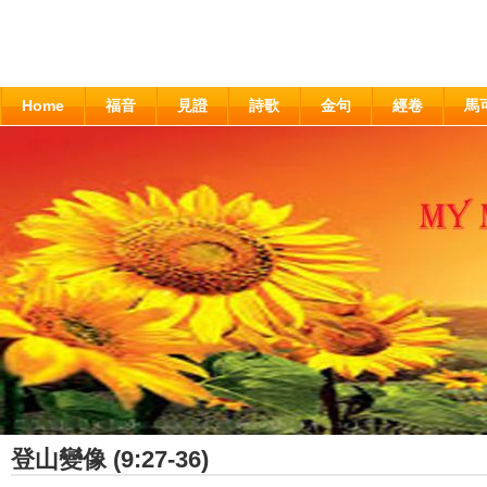
Home
福音
見證
詩歌
金句
經卷
馬
登山變像 (9:27-36)