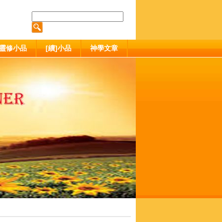
靈修小品
[續]小品
神學文章