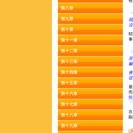
裡
第八章
「
第九章
我
沒
第十章
耶
事
第十一章
第十二章
「
並
第十三章
痲
第十四章
會
從
第十五章
最
而
第十六章
照
「
第十七章
在
第十八章
顯
第十九章
(