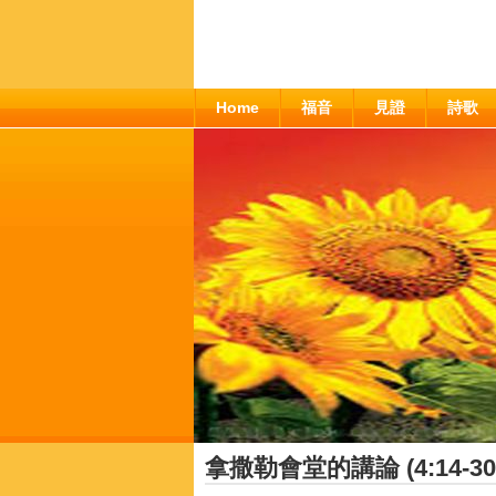
Home
福音
見證
詩歌
拿撒勒會堂的講論 (4:14-30