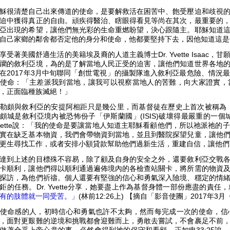
穌很清楚自己出來傳道的使命，是要解救活在困苦中、飽受壓迫和歧視
迫中獲得真正的自由。頑疾得醫治、瞎眼得看見等尚在其次，最重要的
亞出現的希望，讓他們無光彩的生命重燃盼望，決心跟隨主。耶穌知道
自己家鄉的鄰舍都否定他的身分和使命，他都要堅持下去，因他知道這是
享受著美國舒適生活的美籍埃及裔的人道主義博士Dr. Yvette Isaa
躪的敘利亞境，為的是了解當地人民正受的迫害，讓他們知道世界各地
在2017年3月中旬聯同「創世電視」的攝製隊進入敘利亞最危險、情況
使命：「主差派我到當地，讓我可以視察當地人的苦難，向大家證實，
，正面臨種族滅絕！」
勒頗與敘利亞的安提阿相距只是幾公里，而基督徒在歷史上首次被稱為「基
頗城是敘利亞境內被恐怖份子「伊斯蘭國」(ISIS)破壞得最嚴重的一個
vette說：「我的使命是要讓當地人知道主耶穌看顧他們，所以祂派祂
實在缺乏基本物資，我們會帶物資到當地，並且到醫院探望兒童，讓他
更生尋找工作，或者安排小額貸款幫助他們過新生活，重建自信，讓他們
達到上述的目標殊不容易，除了顧及自身的安全之外，還要敘利亞交戰
卡順利，讓他們得以順利通過遍佈境內的各檢查站關卡，將所需的物資
探訪，為他們祈禱。個人還要有堅強的信心和勇氣深入險境、穩定的情
鉅的任務。Dr. Yvette分享，她要盡上作為基督身體一部份應盡的責
有的肢體就一同受苦。」
(林前12:26上) 【摘自「影音使團」2017年3
使命感的人，初時信心和勇氣也許不太夠，然而每完成一次的使命，信
，面對更艱難的逆境和挑戰都會迎難而上，勇敢去嘗試，不會裹足不前