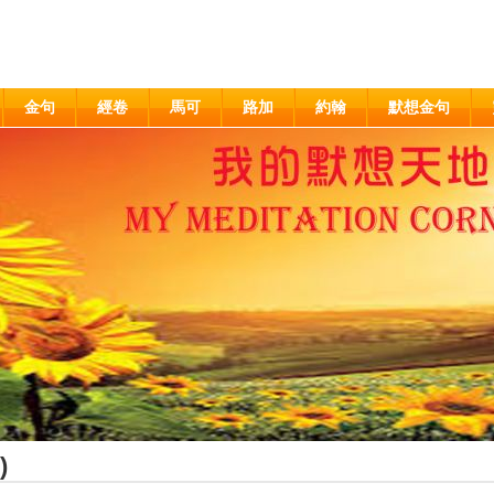
金句
經卷
馬可
路加
約翰
默想金句
)