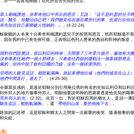
，亦一一如實地應驗了在此所宣告先知的預言。
眾人都稱讚他，並希奇他口中所出的恩言；又說：『這不是約瑟的兒子
說：醫生，你醫治自己吧！我們聽見你在迦百農所行的事，也當行在你
有先知在自己家鄉被人悅納的。』」
(4:22-24)
穌家鄉的人本來十分希奇和稱讚約瑟兒子的智慧和恩言，然而耶穌毫不
，因在舊約中已有先例可循，正表明以色列人歷來的愚頑和對神的叛逆，
我對你們說實話，當以利亞的時候，天閉塞了三年零六個月，遍地有大
沒有奉差往她們一個人那裡去，只奉差往西頓的撒勒法一個寡婦那裡去
瘋的，但內中除了敘利亞國的乃縵，沒有一個得潔淨的。』
堂裡的人聽見這話，都怒氣滿胸，就起來攆他出城（他們的城造在山上
他們中間直行，過去了。」
(4:25-30)
令聽眾反感的，莫過於耶穌分別引用兩位舊約有名的先知以利亞和以利
到外邦人的地方服事外邦人。明顯他要說明神的恩惠要透過他先知的職
亮外邦人的光」
(2:32)。此言一出，對於耶穌四周的猶太人，是頭一
聽見這話，都怒氣滿胸」
，還
「帶他到山崖，要把他推下去」
。
路加的記述裡，這是耶穌和猶太人之間第一次嚴重的衝突。隨著敘事的
和尖銳。
反思)