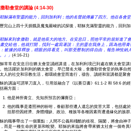
撒勒會堂的講論 (4:14-30)
耶穌滿有聖靈的能力，回到加利利；他的名聲就傳遍了四方。他在各會堂
歷完山上四十天捱餓及魔鬼嚴峻的試探後，耶穌充滿聖靈的能力，回到加
耶穌來到拿撒勒，就是他長大的地方。在安息日，照他平常的規矩進了
書交給他，他就打開，找到一處寫著說：主的靈在我身上，因為他用膏
：被擄的得釋放，瞎眼的得看見，叫那受壓制的得自由，報告神悅納人的
。』」
(4:16-21)
穌常常在安息日往猶太會堂誦經講道，在加利利境已到處在猶太會堂講
。他活躍於加利利的猶太會堂，早已聲名大噪，拿撒勒管會堂的執事自
太人的社交和宗教生活，都環繞會堂而進行，禱告、讀經和宣講都是聚會
穌的講論可謂單刀直入，引用並融合了《以賽亞書》61:1-2 和 58:6
括兩方面：
他是神所膏立、先知所預言的彌賽亞；
他的職事是遵照神的吩咐，眷顧那些遭人遺忘的貧苦大眾，包括處於
括那些因經濟、身體殘缺、政治、種族等各種因素而遭邊緣化的族群
穌的職事帶出了一個重點：人間不公義和殘酷的歧視、隔閡，將會由神
，而是一種生命的更新和蛻變。耶穌的來臨將會帶來猶太社會一個奇異