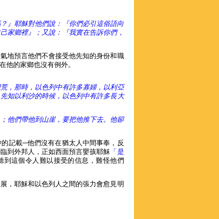
嗎？』耶穌對他們說：『你們必引這俗語向
自己家鄉裡』；又說：『我實在告訴你們，
客氣地預言他們不會接受他先知的身份和職
在他的家鄉也沒有例外。
饑荒，那時，以色列中有許多寡婦，以利亞
。先知以利沙的時候，以色列中有許多長大
）；他們帶他到山崖，要把他推下去。他卻
沙的記載─他們沒有在猶太人中間事奉，反
事臨到外邦人，正如西面預言嬰孩耶穌
「是
遭聽到這個令人難以接受的信息，難怪他們
發展，耶穌和以色列人之間的張力會愈見明