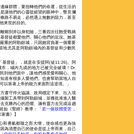
的邊緣群體，要扭轉他們的命運，從生活的
，是讓他們的心靈從絕望的眼神中，瞥見彌
這條路不易走，必然遇上無數的阻力，甚至
他來世的目的。
c，甘願離鄉別井以身犯險，三番四次往飽受戰禍
的基督徒都愛他們、關心他們的近況。她甚
最嚴重的阿勒頗城，只因她背負著一個重要
當地尤其是阿勒頗城內的基督徒和少數民
督徒」，就是在安提阿(徒11:26)。阿
城市，城內九成的地方已被完全破壞！Dr.
的子民到他們當中，讓他們感受愛和關心。他
們知道有很多人愛他們。也會幫助當地人自
可以靠著上帝的能力來面對這逆境。」
各方遵守停火協議、政局穩定下來、出入境
及攝製工具帶到阿勒頗城，並獲批准進入醫
緒去克勝內心的恐懼、滿有靈力去完成這趟
任，就如《聖經》教導：
「若一個肢體受苦，
月《家書》】
心和勇氣都隨之而大增，使命感也更為強
，因為清楚自己的使命是從上帝而來，自己