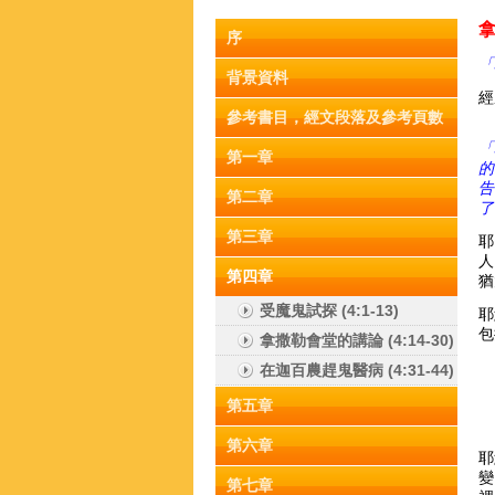
拿
序
「
背景資料
經
參考書目，經文段落及參考頁數
「
第一章
的
告
第二章
了
第三章
耶
人
第四章
猶
受魔鬼試探 (4:1-13)
耶
包
拿撒勒會堂的講論 (4:14-30)
在迦百農趕鬼醫病 (4:31-44)
第五章
第六章
耶
變
第七章