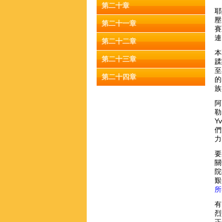
第二十章
耶
壓
第二十一章
賽
連
第二十二章
本
第二十三章
蹂
至
第二十四章
的
族
阿
勒
Y
們
力
要
關
院
艱
所
有
烈