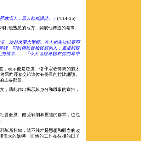
裡教訓人，眾人都稱讚他。」
(4:14-15)
利利他熟悉的地方，開展他傳道的職事。
會堂，站起來要念聖經。有人把先知以賽亞
膏我，叫我傳福音給貧窮的人；差遣我報
禧年。....『今天這經應驗在你們耳中
道，表示他是敬虔、恪守宗教傳統的猶太
然將舊約經卷交給這位有份量的拉比誦讀。
的主要部份。
 的經文，藉此作出揭示其身分和職事的宣告，
社會低層、飽受剝削和壓迫的群眾，也包
。
子耶穌所扭轉，這不純粹是思想和觀念的改
和偉大的逆轉！而他的工作在往後的日子