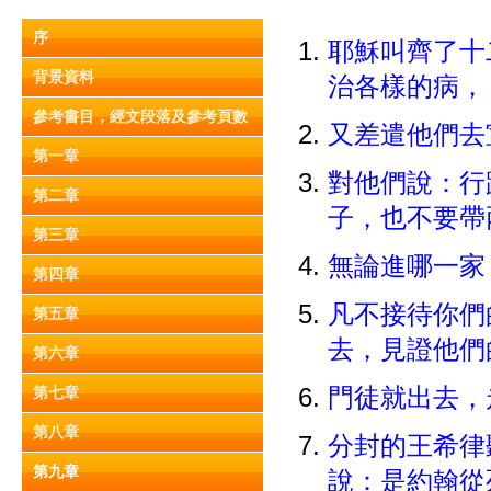
序
耶穌叫齊了十
背景資料
治各樣的病
參考書目，經文段落及參考頁數
又差遣他們去
第一章
對他們說：行
第二章
子，也不要
第三章
無論進哪一家
第四章
凡不接待你們
第五章
去，見證他
第六章
第七章
門徒就出去，
第八章
分封的王希律
第九章
說：是約翰