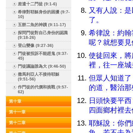
差遣十二門徒 (9:1-6)
又有人說：是
希律對耶穌身份的困擾 (9:7-
10)
了。
五餅二魚的神蹟 (9:11-17)
希律說：約翰
探問門徒對自己身份的認識
(9:18-26)
呢？就想要
登山變像 (9:27-36)
門徒被投訴不能趕鬼 (9:37-
使徒回來，將
45)
裡，往一座城
門徒議論誰為大 (9:46-50)
撒馬利亞人不接待耶穌
但眾人知道了
(9:51-56)
的道，醫治
作門徒的代價和挑戰 (9:57-
62)
日頭快要平西
第十章
四面鄉村裡去
第十一章
耶穌說：你們
第十二章
魚，若不去為