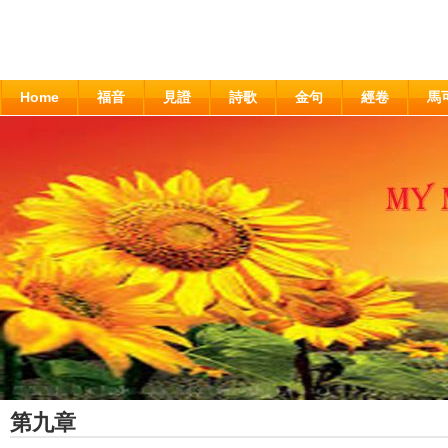
Home
福音
見證
詩歌
金句
經卷
馬
第九章