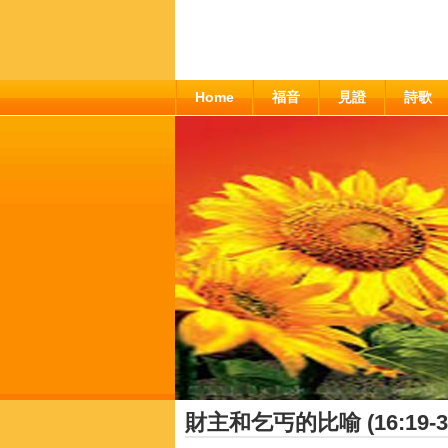
Home
福音
見證
詩歌
財主和乞丐的比喻 (16:19-3