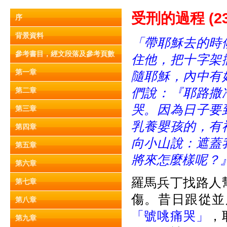
受刑的過程 (23:
序
背景資料
「帶耶穌去的時
參考書目，經文段落及參考頁數
住他，把十字架
第一章
隨耶穌，內中有
們說：
『
耶路撒
第二章
哭。因為日子要
第三章
乳養嬰孩的，有
第四章
向小山說：遮蓋
第五章
將來怎麼樣呢？
第六章
羅馬兵丁找路人
第七章
傷。昔日跟從並
第八章
「號咷痛哭」
，
第九章