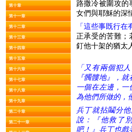
路撒冷被圍攻的
第十章
女們與耶穌的深
第十一章
「這些事既行在
第十二章
正承受的苦難；
第十三章
釘他十架的猶太人
第十四章
第十五章
「又有兩個犯人
第十六章
『髑髏地』，就
第十七章
一個在左邊，一
第十八章
為他們所做的，
第十九章
兵丁就拈鬮分他
第二十章
說：『他救了
第二十一章
吧！』兵丁也戲