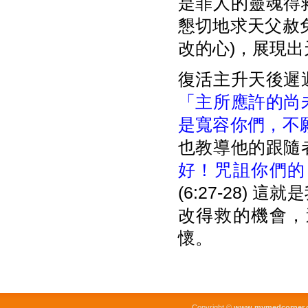
是罪人的靈魂得
懇切地求天父赦
改的心)，展現
復活主升天後遲
「主所應許的尚
是寬容你們，不
也教導他的跟隨
好！咒詛你們的
(6:27-28
改得救的機會，
懷。
Copyright ©
www.mymedcorner