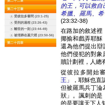
第二十二章
的王，可以救自
第二十三章
希臘、羅馬、希
受彼拉多審問 (23:1-25)
(23:32-38)
受刑的過程 (23:26-43)
離世的一刻 (23:44-49)
在路加的敘述裡
被埋葬在墓穴裡 (23:50-56)
揶揄和戲弄耶穌
第二十四章
還為他們提出辯
他們侵犯的對象
贖計劃裡，人總
從彼拉多開始
王」
，耶穌也直認
但被羅馬兵丁淪
狀」。諷刺的是
的是要讓天下人