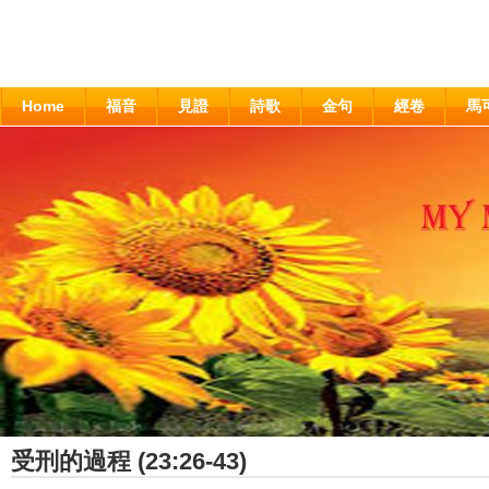
Home
福音
見證
詩歌
金句
經卷
馬
受刑的過程 (23:26-43)