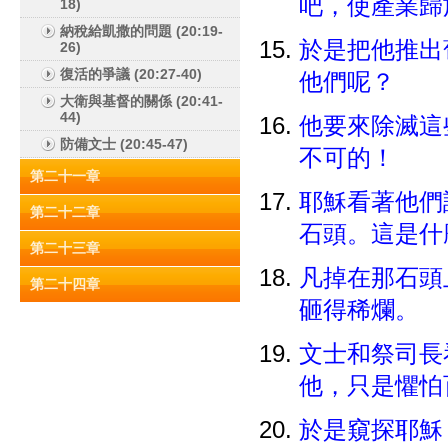
吧，使產業
18)
納稅給凱撒的問題 (20:19-
於是把他推出
26)
復活的爭議 (20:27-40)
他們呢？
大衛與基督的關係 (20:41-
44)
他要來除滅這
防備文士 (20:45-47)
不可的！
第二十一章
耶穌看著他們
第二十二章
石頭。這是
第二十三章
凡掉在那石頭
第二十四章
砸得稀爛。
文士和祭司長
他，只是懼
於是窺探耶穌