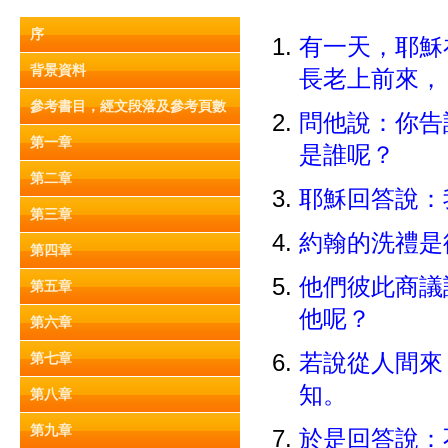
序
有一天，耶穌
背景資料
長老上前來
參考書目，經文段落及參考頁數
問他說：你告
第一章
是誰呢？
第二章
耶穌回答說：
第三章
約翰的洗禮是
第四章
他們彼此商議
第五章
他呢？
第六章
第七章
若說從人間來
知。
第八章
第九章
於是回答說：