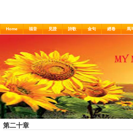
Home
福音
見證
詩歌
金句
經卷
馬
第二十章