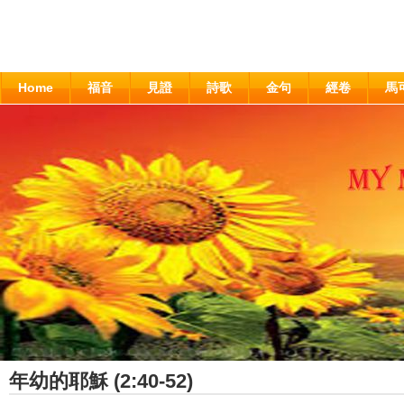
Home
福音
見證
詩歌
金句
經卷
馬
年幼的耶穌 (2:40-52)