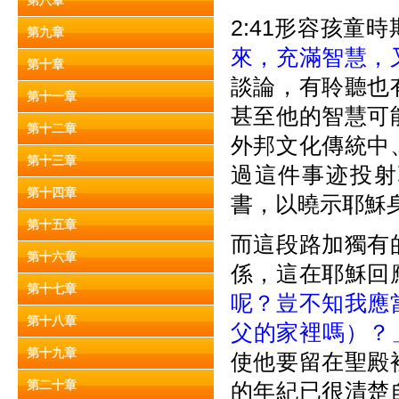
第八章
2:41形容孩童
第九章
來，充滿智慧，
第十章
談論，有聆聽也
第十一章
甚至他的智慧可
第十二章
外邦文化傳統中
第十三章
過這件事迹投射
第十四章
書，以曉示耶穌
第十五章
而這段路加獨有
第十六章
係，這在耶穌回
第十七章
呢？豈不知我應
第十八章
父的家裡嗎）？
第十九章
使他要留在聖殿
第二十章
的年紀已很清楚