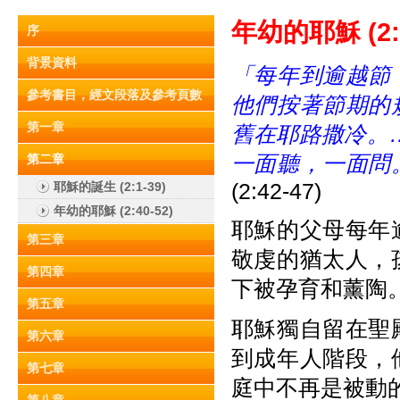
年幼的耶
穌
(2
序
背景資料
「每年到逾越節
參考書目，經文段落及參考頁數
他們按著節期的
第一章
舊在耶路撒冷。
一面聽，一面問
第二章
(2:42-47)
耶穌的誕生 (2:1-39)
年幼的耶穌 (2:40-52)
耶穌的父母每年
第三章
敬虔的猶太人，
第四章
下被孕育和薰陶
第五章
耶穌獨自留在聖
第六章
到成年人階段，
第七章
庭中不再是被動