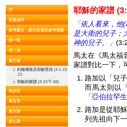
耶
穌
的家譜 (3:
序
背景資料
「依人看來，他(
參考書目，經文段落及參考頁數
是大衛的兒子；大
第一章
神的兒子。」
(3:
第二章
馬太在《馬太福音
第三章
家譜對比一下，
約翰傳道及耶穌受洗 (3:1-23
上)
路加以「兒
耶穌的家譜 (3:23下-38)
而馬太則以
第四章
「亞伯拉罕生以
第五章
路加是從耶
第六章
列先祖向下
第七章