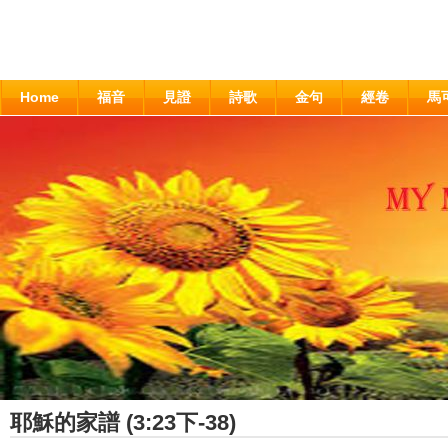
Home
福音
見證
詩歌
金句
經卷
馬
耶穌的家譜 (3:23下-38)