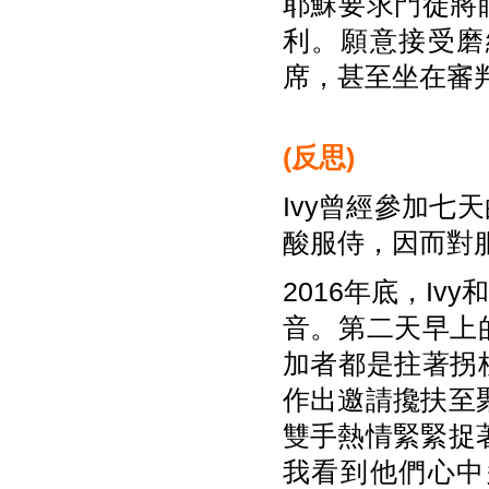
耶穌要求門徒將
利。願意接受磨
席，甚至坐在審
(
反思)
Ivy曾經參加
酸服侍，因而對
2016年底，I
音。第二天早上
加者都是拄著拐
作出邀請攙扶至
雙手熱情緊緊捉
我看到他們心中