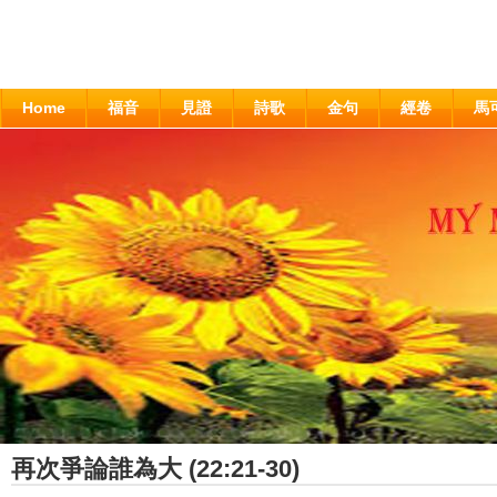
Home
福音
見證
詩歌
金句
經卷
馬
再次爭論誰為大 (22:21-30)