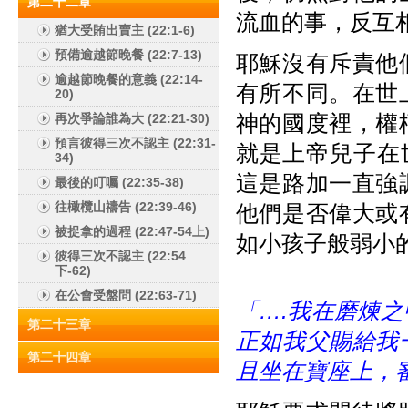
第二十二章
流血的事，反互
猶大受賄出賣主 (22:1-6)
預備逾越節晚餐 (22:7-13)
耶穌沒有斥責他
逾越節晚餐的意義 (22:14-
有所不同。在世
20)
神的國度裡，權
再次爭論誰為大 (22:21-30)
預言彼得三次不認主 (22:31-
就是上帝兒子在
34)
這是路加一直強
最後的叮囑 (22:35-38)
往橄欖山禱告 (22:39-46)
他們是否偉大或
被捉拿的過程 (22:47-54上)
如小孩子般弱小
彼得三次不認主 (22:54
下-62)
在公會受盤問 (22:63-71)
「….
我在磨煉之
第二十三章
正如我父賜給我
第二十四章
且坐在寶座上，