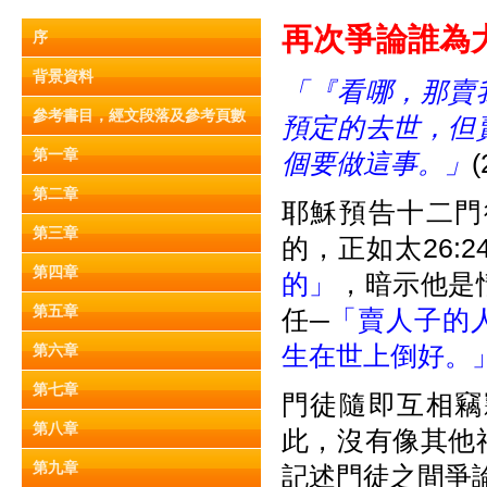
再次爭
論
誰為大
序
背景資料
「
『
看哪，那賣
參考書目，經文段落及參考頁數
預定的去世，但
第一章
個要做這事。」
(
第二章
耶穌預告十二門
第三章
的，正如太26:2
第四章
的」
，暗示他是
第五章
任─
「賣人子的
生在世上倒好。
第六章
第七章
門徒隨即互相竊
第八章
此，沒有像其他
第九章
記述門徒之間爭