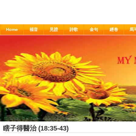
Home
福音
見證
詩歌
金句
經卷
馬
瞎子得醫治 (18:35-43)