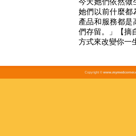
今天她們依然做
她們以前什麼都
產品和服務都是
們存留。」【摘自
方式來改變你一
Copyright ©
www.mymedcorner