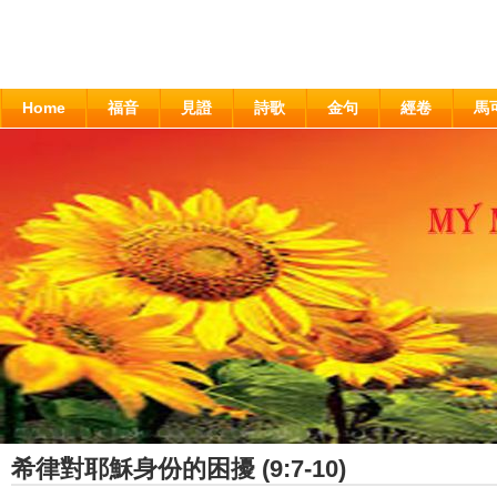
Home
福音
見證
詩歌
金句
經卷
馬
希律對耶穌身份的困擾 (9:7-10)