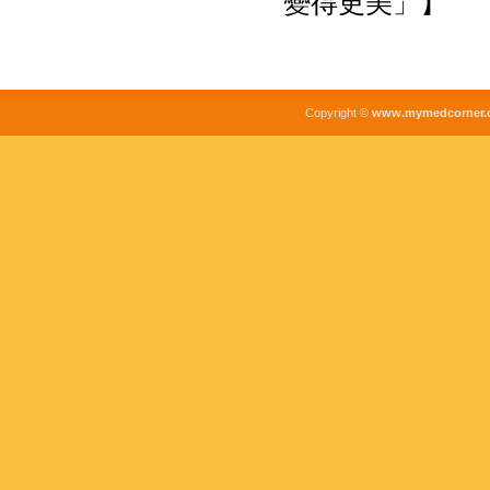
變得更美」】
Copyright ©
www.mymedcorner