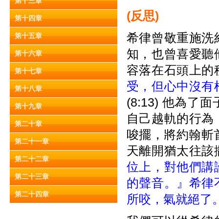
第十三章
(
反思)
第十四章
希律曾敬重施洗
第十五章
知，也曾喜愛聽
第十六章
容落在石頭上的
第十七章
受，但心中沒有
第十八章
(8:13) 他
第十九章
自己越軌的行為
第二十章
唆擺，將約翰斬
第二十一章
天離開猶太往該
第二十二章
位上，對他們講
第二十三章
的聲音。』希律
第二十四章
所咬，氣就絕了