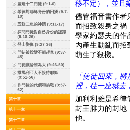
移不定），並且
差遣十二門徒 (9:1-6)
希律對耶穌身份的困擾 (9:7-
儘管福音書作者
10)
五餅二魚的神蹟 (9:11-17)
而招致殺身之禍
探問門徒對自己身份的認識
學家約瑟夫的作
(9:18-26)
內產生動亂而招
登山變像 (9:27-36)
門徒被投訴不能趕鬼 (9:37-
萌生了殺機。
45)
門徒議論誰為大 (9:46-50)
撒馬利亞人不接待耶穌
「使徒回來，將
(9:51-56)
裡，往一座城去
作門徒的代價和挑戰 (9:57-
62)
加利利雖是希律
第十章
封王腓力的封地
第十一章
他。
第十二章