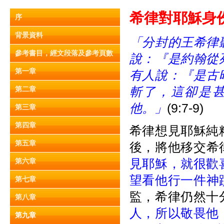
希律對耶
穌
身
序
背景資料
「分封的王希律
參考書目，經文段落及參考頁數
說：『是約翰從
第一章
有人說：『是古
斬了，這卻是
第二章
他。」
(9:7-9)
第三章
第四章
希律想見耶穌純
第五章
後，將他移交希律
見耶穌，就很歡
第六章
望看他行一件神
第七章
監，希律仍然十
第八章
人，所以敬畏他
第九章