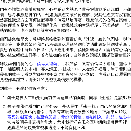
的得救而自願犠牲！是一個何等令人振奮的好消息。
們有否讀聖經愈讀愈興奮、心裡感到火熱呢？還是愈讀愈感到沉悶，不
讀、思考和默想神的話，例如所讀經文該如何理解、與其他經文有沒有
己靈性狀況方面有何提醒等等？倘若只是存著一種應付式的心態去讀經
靈修便算交足功課，將讀經作為一種機械式的生活程序，不求甚解，「
熱的感覺，也不會想到該有如何實際的回應。
個門徒急如星火，希望將所接收到的寶貴信息「速遞」給其他門徒，與
同身受，我也希望將我自己所研讀及理解的信息透過此網站與信徒分享
反思的過程中能夠在日常生活上應用出來。信徒對研經方面開始有心得
過小組查經或主日學，若有這樣的抱負，自然會對讀經方面採取更積極的
穌說兩個門徒的心
「信得太遲鈍」
，我們信主又有否信得太遲鈍，靈命
子，能照明人的本相，導人歸正。(提後3:16) 人從鏡子裡看，除了看
靈魂的鏡子，看到聖經中很多成功和失敗的見證之餘，也看到自己屬靈
見證作為鑑戒，將美好的見證視為仿效的模楷。
到鏡子，有幾點值得注意：
鏡子是要人主動走到面前去留意自己的面貌，同樣《聖經》是需要我
鏡子讓我們看到自己的外表，是否需要「執一執」自己的儀容和打
界，檢視自己的靈命，看看有甚麼需要改善的地方。正如來4:12說，
兩刃的劍更快，甚至魂與靈，骨節與骨髓，都能刺入、剖開，連心中
常有辨明是非真假的能力，尤其我們活在現今互聯網的虛擬世界裡，
經真理的角度去審視和過濾，不能盲從附和。