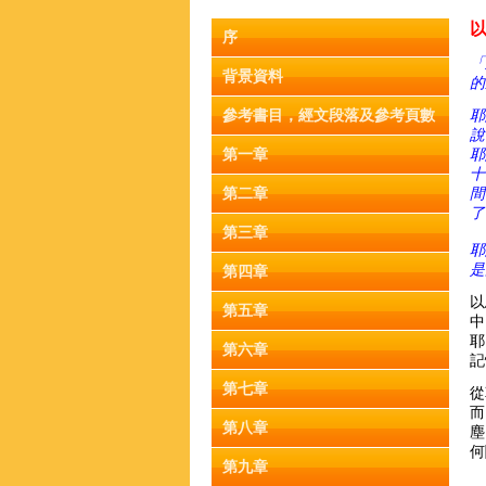
以
序
「
背景資料
的
參考書目，經文段落及參考頁數
耶
說
第一章
耶
十
第二章
間
了
第三章
耶
是
第四章
以
第五章
中
耶
第六章
記
第七章
從
而
第八章
塵
何
第九章