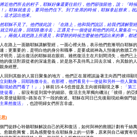
將近他們所去的村子，耶穌好像還要往前行，他們卻強留他，說：『時
！』耶穌就進去，要同他們住下。到了坐席的時候，耶穌拿起餅來，祝
，這才認出他來。
然耶穌不見了。他們彼此說：『在路上，他和我們說話，給我們講解聖
就立時起身，回耶路撒冷去，正遇見十一個使徒和他們的同人聚集在一
。』兩個人就把路上所遇見，和擘餅的時候怎麼被他們認出來的事，都述
人在路上一面聽耶穌講解聖經，一面心裡火熱，表示他們愈漸明白耶穌
連；更重要的，是明白他的身分和職事，是要成就神為人預備的救贖工
才明亮，認出復活的耶穌就在眼前。雖然復活主在片刻間消失，他們已
他的復活對跟從者的深遠意義，於是急不及待馬上回去京城，向其餘的
親身經歷。
人回到其餘的人當日聚集的地方，他們正在屋裡談論著主向西門彼得顯現的事
立刻動身，回耶路撒冷去。在那裡，他們看見十一使徒和另外一些人聚
顯現給西門看了！』」
) 林前15:4-5也曾提及主向彼得顯現之事：
「第三
使徒看」
，卻沒有提到當中的細節。復活主先單獨向磯法(「彼得」的亞蘭
向眾使徒顯現─路加在下一段的敘述。耶穌在同日已先後顯現給兩個門
主果然復活」
，也證明婦女們所言非虛。
反思)
個門徒靜心聆聽耶穌解說自己的死和復活，如何與神的救贖計劃有千絲
、愈聽愈興奮，因為感覺發生在耶穌身上的一切事，原來與自己確實有