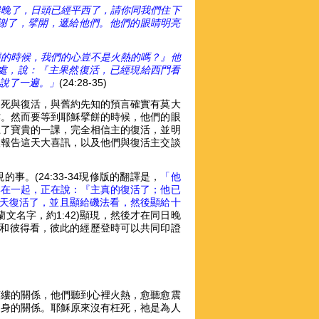
候晚了，日頭已經平西了，請你同我們住下
謝了，擘開，遞給他們。他們的眼睛明亮
經的時候，我們的心豈不是火熱的嗎？』他
處，說：『主果然復活，已經現給西門看
說了一遍。」
(24:28-35)
的死與復活，與舊約先知的預言確實有莫大
作。然而要等到耶穌擘餅的時候，他們的眼
上了寶貴的一課，完全相信主的復活，並明
人報告這天大喜訊，以及他們與復活主交談
。(24:33-34現修版的翻譯是，
「他
集在一起，正在說：『主真的復活了；他已
天復活了，並且顯給磯法看，然後顯給十
文名字，約1:42)顯現，然後才在同日晚
徒和彼得看，彼此的經歷登時可以共同印證
萬縷的關係，他們聽到心裡火熱，愈聽愈震
切身的關係。耶穌原來沒有枉死，祂是為人