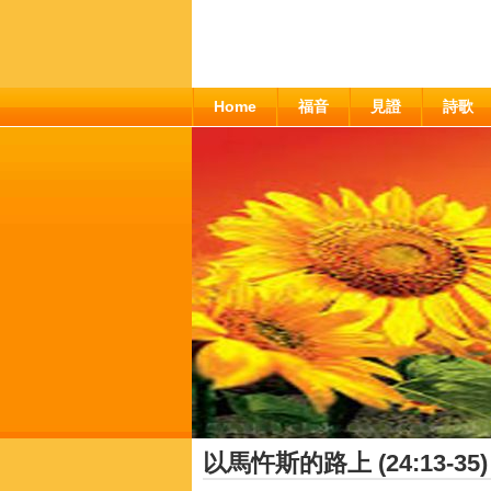
Home
福音
見證
詩歌
以馬忤斯的路上 (24:13-35)