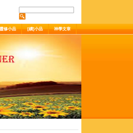
靈修小品
[續]小品
神學文章