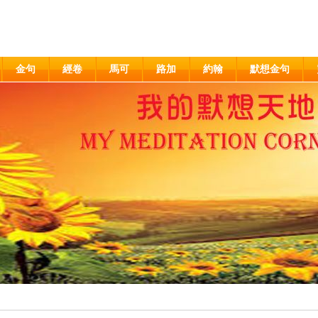
金句
經卷
馬可
路加
約翰
默想金句