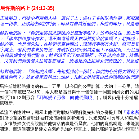
馬忤斯的路上 (24:13-35)
正當那日，門徒中有兩個人往一個村子去；這村子名叫以馬忤斯，離耶
這一切事。正談論相問的時候，耶穌親自就近他們，和他們同行；只是他
穌對他們說：
『
你們走路彼此談論的是甚麼事呢？
』
他們就站住，臉上
：
『
你在耶路撒冷作客，還不知道這幾天在那裡所出的事嗎？
』
耶穌說
穌的事。他是個先知，在神和眾百姓面前，說話行事都有大能。祭司長
字架上。但我們素來所盼望、要贖以色列民的就是他！不但如此，而且
有幾個婦女使我們驚奇；她們清早到了墳墓那裡，不見他的身體，就回
。又有我們的幾個人往墳墓那裡去，所遇見的正如婦女們所說的，只是沒
穌對他們說：
『
無知的人哪，先知所說的一切話，你們的心信得太遲鈍
應當的嗎？
』
於是從摩西和眾先知起，凡經上所指著自己的話都給他們講
馬忤斯離耶路撒冷約有二十五里，以今日的公里計算，大約十一公里。
一個叫革流巴(24:18)，兩人都是當日與十一個使徒一同聽到婦女們
穌(可16:12則形容
「耶穌變了形像，向他們顯現」
)，腦袋仍是十分清
憶猶新。
革流巴的憶述中，顯示出他們對耶穌的理解從先知的身份提升到
「素來
對所盼望的基督耶穌被釘死感到無奈和惋惜，只追究祭司長等人和羅馬
；又懷疑婦女們所說關於他復活的事是否屬實。他們的盲點就是：未能
關連。而這個關連是建立在舊約先知的預言上，因此耶穌便從這些預言開