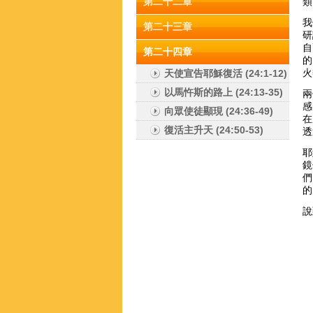
第二十二章
類
我
第二十三章
研
自
第二十四章
的
火
天使宣告耶穌復活 (24:1-12)
以馬忤斯的路上 (24:13-35)
兩
感
向眾使徒顯現 (24:36-49)
在
復活主升天 (24:50-53)
透
耶
鏡
們
的
說