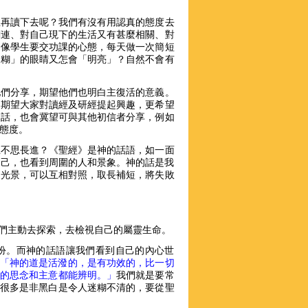
想再讀下去呢？我們有沒有用認真的態度去
關連、對自己現下的生活又有甚麼相關、對
，像學生要交功課的心態，每天做一次簡短
迷糊」的眼睛又怎會「明亮」？自然不會有
他們分享，期望他們也明白主復活的意義。
，期望大家對讀經及研經提起興趣，更希望
的話，也會冀望可與其他初信者分享，例如
態度。
上不思長進？《聖經》是神的話語，如一面
到自己，也看到周圍的人和景象。神的話是我
的光景，可以互相對照，取長補短，將失敗
們主動去探索，去檢視自己的屬靈生命。
扮。而神的話語讓我們看到自己的內心世
「神的道是活潑的，是有功效的，比一切
的思念和主意都能辨明。」
我們就是要常
很多是非黑白是令人迷糊不清的，要從聖