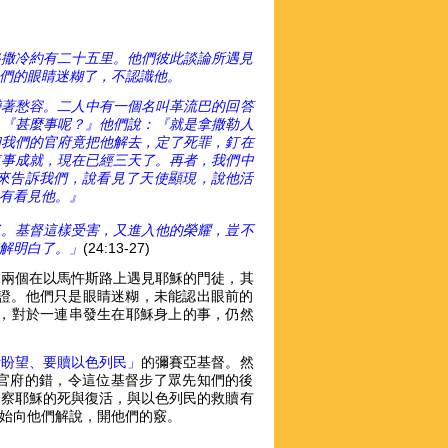
路撒冷約有二十五里。他們彼此談論所遇見
們的眼睛迷糊了，不認識他。
帶著愁容。二人中有一個名叫革流巴的回答
：
『
甚麼事呢？
』
他們說：
『
就是拿撒勒人
和我們的官府竟把他解去，定了死罪，釘在
這事成就，現在已經三天了。再者，我們中
來告訴我們，說看見了天使顯現，說他活
有看見他。
』
了。基督這樣受害，又進入他的榮耀，豈不
解明白了。」
(24:13-27)
這兩個在以馬忤斯路上遇見耶穌的門徒，其
的見證。他們只是眼睛迷糊，未能認出眼前的
醒，對於一連串發生在耶穌身上的事，仍然
所盼望、要贖以色列民」
的彌賽亞基督。然
官府的錯，令這位基督步了眾先知們的後
洞察耶穌的死與復活，與以色列民的救贖有
始向他們解說，開他們的竅。