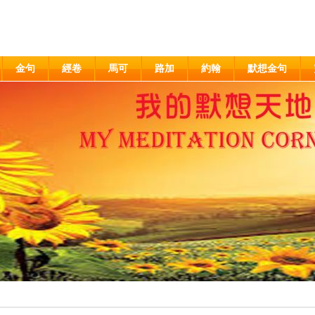
金句
經卷
馬可
路加
約翰
默想金句