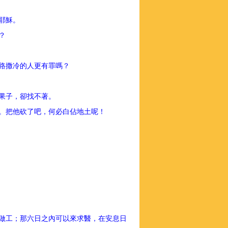
訴耶穌。
嗎？
耶路撒冷的人更有罪嗎？
找果子，卻找不著。
著。把他砍了吧，何必白佔地土呢！
做工；那六日之內可以來求醫，在安息日