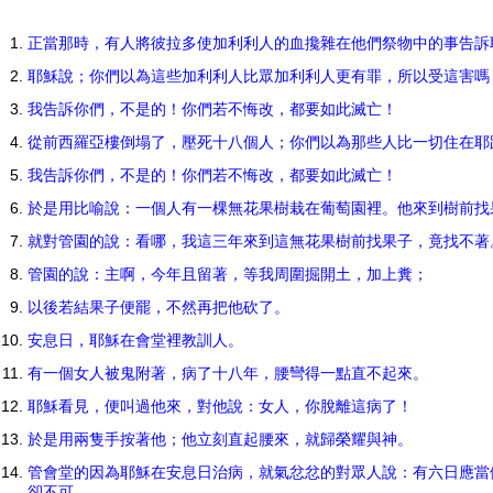
正當那時，有人將彼拉多使加利利人的血攙雜在他們祭物中的事告
耶穌說；你們以為這些加利利人比眾加利利人更有罪，所以受這害
我告訴你們，不是的！你們若不悔改，都要如此滅亡！
從前西羅亞樓倒塌了，壓死十八個人；你們以為那些人比一切住在
我告訴你們，不是的！你們若不悔改，都要如此滅亡！
於是用比喻說：一個人有一棵無花果樹栽在葡萄園裡。他來到樹前
就對管園的說：看哪，我這三年來到這無花果樹前找果子，竟找不
管園的說：主啊，今年且留著，等我周圍掘開土，加上糞；
以後若結果子便罷，不然再把他砍了。
安息日，耶穌在會堂裡教訓人。
有一個女人被鬼附著，病了十八年，腰彎得一點直不起來。
耶穌看見，便叫過他來，對他說：女人，你脫離這病了！
於是用兩隻手按著他；他立刻直起腰來，就歸榮耀與神。
管會堂的因為耶穌在安息日治病，就氣忿忿的對眾人說：有六日應當
卻不可。