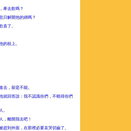
驢，牽去飲嗎？
安息日解開他的綁嗎？
都歡喜了。
在他的枝上。
要進去，卻是不能。
他就回答說：我不認識你們，不曉得你們
過人。
的人，離開我去吧！
卻被趕到外面，在那裡必要哀哭切齒了。