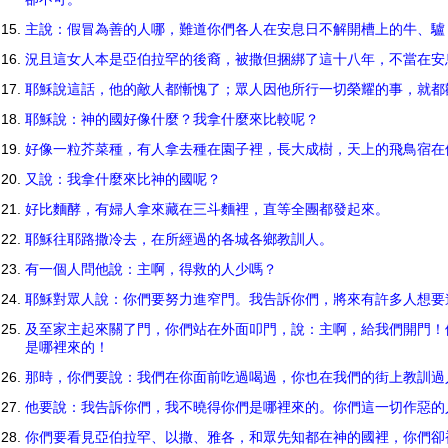
主說：假冒為善的人哪，難道你們各人在安息日不解開槽上的牛、
況且這女人本是亞伯拉罕的後裔，被撒但捆綁了這十八年，不當在
耶穌說這話，他的敵人都慚愧了；眾人因他所行一切榮耀的事，就
耶穌說：神的國好像什麼？我拿什麼來比較呢？
好像一粒芥菜種，有人拿去種在園子裡，長大成樹，天上的飛鳥宿
又說：我拿什麼來比神的國呢？
好比麵酵，有婦人拿來藏在三斗麵裡，直等全團都發起來。
耶穌往耶路撒冷去，在所經過的各城各鄉教訓人。
有一個人問他說：主啊，得救的人少嗎？
耶穌對眾人說：你們要努力進窄門。我告訴你們，將來有許多人想
及至家主起來關了門，你們站在外面叩門，說：主啊，給我們開門！
是哪裡來的！
那時，你們要說：我們在你面前吃過喝過，你也在我們的街上教訓
他要說：我告訴你們，我不曉得你們是哪裡來的。你們這一切作惡
你們要看見亞伯拉罕、以撒、雅各，和眾先知都在神的國裡，你們