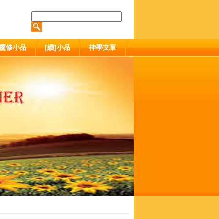
靈修小品
[續]小品
神學文章