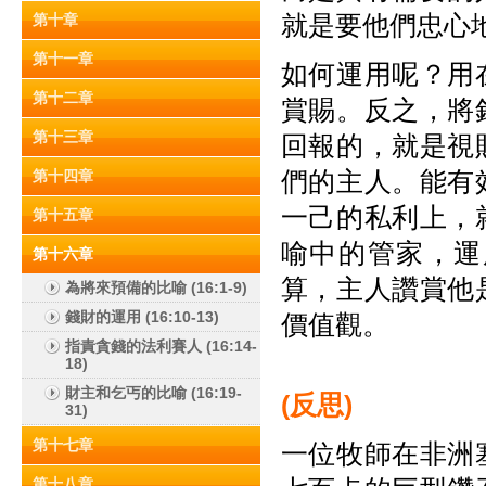
就是要他們忠心
第十章
第十一章
如何運用呢？用
第十二章
賞賜。反之，將
第十三章
回報的，就是視
們的主人。能有
第十四章
一己的私利上，
第十五章
喻中的管家，運
第十六章
算，主人讚賞他
為將來預備的比喻 (16:1-9)
錢財的運用 (16:10-13)
價值觀。
指責貪錢的法利賽人 (16:14-
18)
財主和乞丐的比喻 (16:19-
(
反思)
31)
第十七章
一位牧師在非洲
第十八章