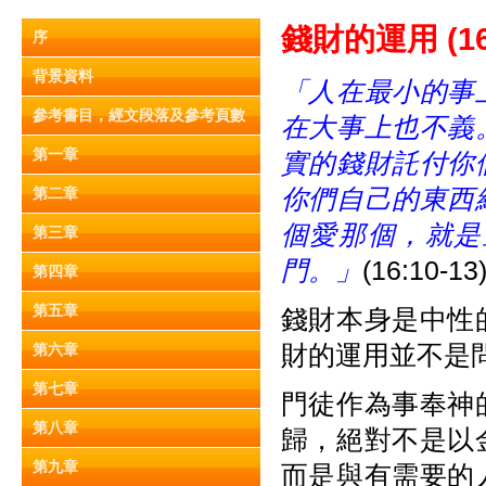
錢財的運用
(1
序
背景資料
「人在最小的事
參考書目，經文段落及參考頁數
在大事上也不義
第一章
實的錢財託付你
你們自己的東西
第二章
個愛那個，就是
第三章
門。」
(16:10-13
第四章
第五章
錢財本身是中性
財的運用並不是
第六章
第七章
門徒作為事奉神
第八章
歸，絕對不是以
第九章
而是與有需要的