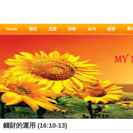
Home
福音
見證
詩歌
金句
經卷
馬
錢財的運用 (16:10-13)