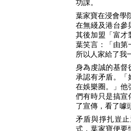
功課。
葉家寶在浸會學
在無綫及港台參
其後加盟「富才
葉笑言：「由第
所以人家給了我
身為虔誠的基督
承認有矛盾。「
在娛樂圈。」他
們有時只是搞宣
了宣傳，看了噱
矛盾與掙扎豈止
式，葉家寶便要