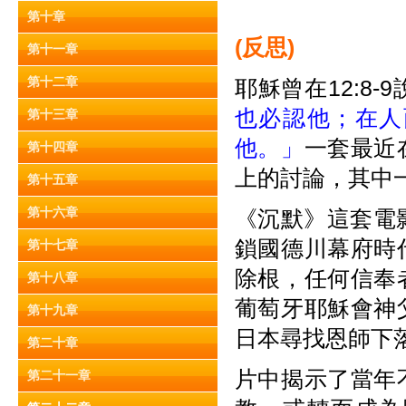
第十章
(
反思)
第十一章
第十二章
耶穌曾在12:8-9
也必認他；在人
第十三章
他。」
一套最近
第十四章
上的討論，其中
第十五章
第十六章
《沉默》這套電
鎖國德川幕府時
第十七章
除根，任何信奉
第十八章
葡萄牙耶穌會神
第十九章
日本尋找恩師下
第二十章
片中揭示了當年
第二十一章