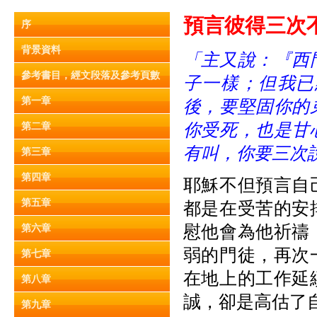
預言彼得三次不認主
序
背景資料
「主又說：
『
西
參考書目，經文段落及參考頁數
子一樣；但我已
第一章
後，要堅固你的
你受死，也是甘
第二章
有叫，你要三次
第三章
第四章
耶穌不但預言自
第五章
都是在受苦的安
慰他會為他祈禱
第六章
弱的門徒，再次
第七章
在地上的工作延
第八章
誠，卻是高估了
第九章