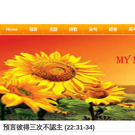
Home
福音
見證
詩歌
金句
經卷
馬
預言彼得三次不認主 (22:31-34)