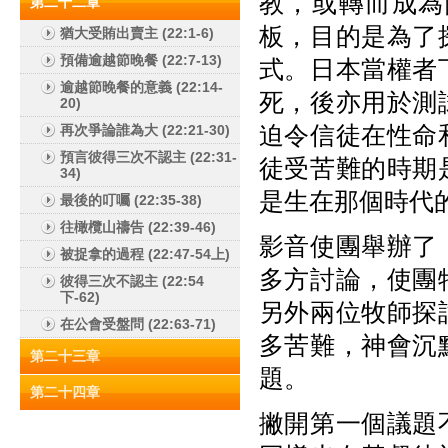
教，或轉而成為
第二十二章
板，目的是為了
猶大受賄出賣主 (22:1-6)
預備逾越節晚餐 (22:7-13)
式。日本當權者
逾越節晚餐的意義 (22:14-
死，後亦用於測
20)
迫令信徒在性命
再次爭論誰為大 (22:21-30)
預言彼得三次不認主 (22:31-
徒受苦難的時期
34)
是生在那個時代
最後的叮囑 (22:35-38)
往橄欖山禱告 (22:39-46)
影音使團舉辦了
被捉拿的過程 (22:47-54上)
多方討論，使團
彼得三次不認主 (22:54
下-62)
另外兩位牧師探
在公會受盤問 (22:63-71)
多苦難，神會沉
第二十三章
題。
第二十四章
撇開第一個議題