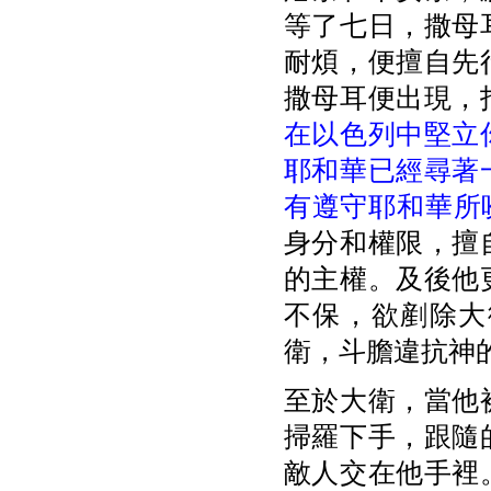
等了七日，撒母
耐煩，便擅自先
撒母耳便出現，
在以色列中堅立
耶和華已經尋著
有遵守耶和華所
身分和權限，擅
的主權。及後他
不保，欲剷除大
衛，斗膽違抗神
至於大衛，當他
掃羅下手，跟隨
敵人交在他手裡