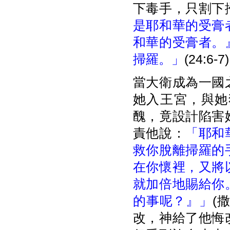
下毒手，只割下
是耶和華的受膏
和華的受膏者。
掃羅。」
(24:6-7)
當大衛成為一國
她入王宮，與她
醜，竟設計陷害
責他說：
「耶和
救你脫離掃羅的
在你懷裡，又將
就加倍地賜給你
的事呢？』」
(
改，神給了他悔