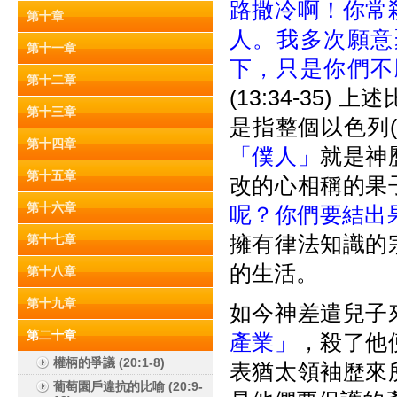
路撒冷啊！你常
第十章
人。我多次願意
第十一章
下，只是你們不
第十二章
(13:34-35) 
第十三章
是指整個以色列
第十四章
「僕人」
就是神
第十五章
改的心相稱的果
第十六章
呢？你們要結出
擁有律法知識的
第十七章
的生活。
第十八章
第十九章
如今神差遣兒子
第二十章
產業」
，殺了他
權柄的爭議 (20:1-8)
表猶太領袖歷來
葡萄園戶違抗的比喻 (20:9-