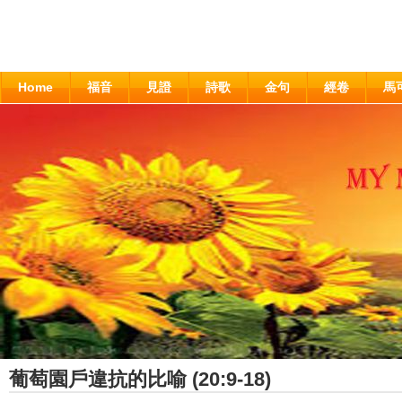
Home
福音
見證
詩歌
金句
經卷
馬
葡萄園戶違抗的比喻 (20:9-18)