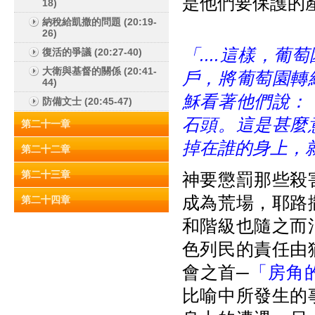
是他們要保護的
18)
納稅給凱撒的問題 (20:19-
26)
「....
這樣，葡萄
復活的爭議 (20:27-40)
大衛與基督的關係 (20:41-
戶，將葡萄園轉
44)
穌看著他們說：
防備文士 (20:45-47)
石頭。這是甚麼
第二十一章
掉在誰的身上，
第二十二章
第二十三章
神要懲罰那些殺
成為荒場，耶路
第二十四章
和階級也隨之而
色列民的責任由
會之首─
「房角
比喻中所發生的