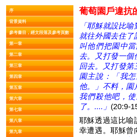
葡
萄園
戶違抗的比
序
背景資料
「耶穌就設比喻
參考書目，經文段落及參考頁數
就往外國去住了
第一章
叫他們把園中當
去。又打發一個
第二章
回去。又打發第
第三章
園主說：「我怎
第四章
他。」不料，園
第五章
我們殺他吧，使
第六章
了。....
」
(20:9-
第七章
耶穌透過這比喻
第八章
幸遭遇。耶穌曾
第九章