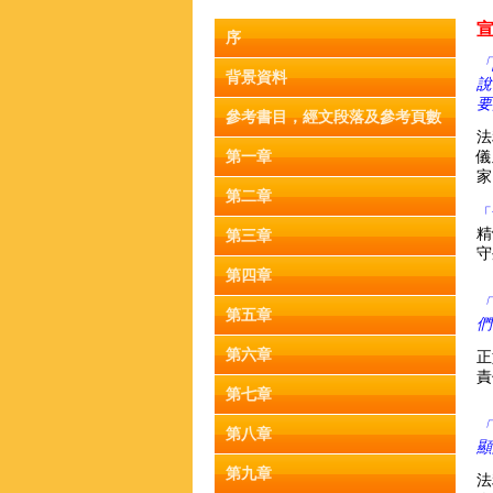
序
「
背景資料
說
要
參考書目，經文段落及參考頁數
法
第一章
儀
家
第二章
「
精
第三章
守
第四章
「
第五章
們
第六章
正
責
第七章
「
第八章
顯
第九章
法