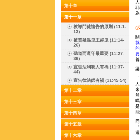
人
第十章
耶
為
第十一章
教導門徒禱告的原則 (11:1-
(
13)
關
被質疑靠鬼王趕鬼 (11:14-
就
26)
的
聽道而遵守最重要 (11:27-
要
36)
善
宣告法利賽人有禍 (11:37-
梁
44)
「
宣告律法師有禍 (11:45-54)
人
來
第十二章
然
嗎
第十三章
是
能
第十四章
同
第十五章
『
選
第十六章