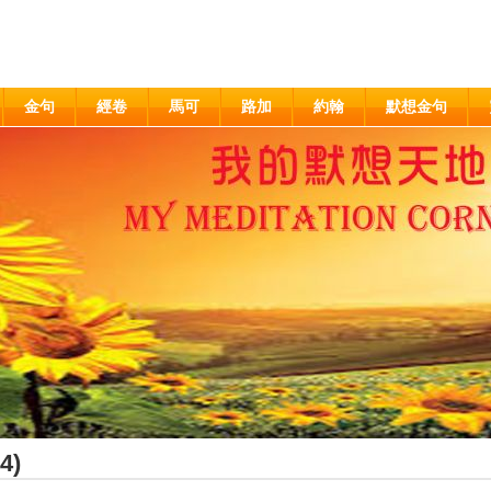
金句
經卷
馬可
路加
約翰
默想金句
4)