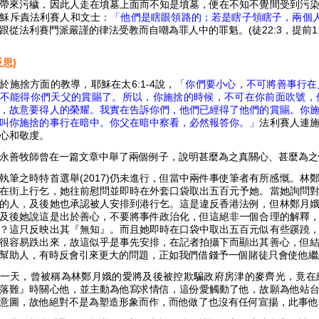
帶來污穢，因此人走在墳墓上面而不知是墳墓，便在不知不覺間受到污
穌斥責法利賽人和文士：
「他們是瞎眼領路的；若是瞎子領瞎子，兩個
跟從法利賽門派嚴謹的律法受教而自嘲為罪人中的罪魁。(徒22:3，提前1:5
反思)
於施捨方面的教導，耶穌在太6:1-4說，
「你們要小心，不可將善事行在
不能得你們天父的賞賜了。所以，你施捨的時候，不可在你前面吹號，
，故意要得人的榮耀。我實在告訴你們，他們已經得了他們的賞賜。你
叫你施捨的事行在暗中。你父在暗中察看，必然報答你。」
法利賽人連
心和敬虔。
永善牧師曾在一篇文章中舉了兩個例子，說明甚麼為之真關心、甚麼為之
執筆之時特首選舉(2017)仍未進行，但當中兩件事使筆者有所感慨。
在街上行乞，她往前慰問並即時在外套口袋取出五百元予她。當她詢問
的人，及後她也承認被人安排到港行乞。這是違反香港法例，但林鄭月
及後她說這是出於善心，不要將事件政治化，但這絕非一個合理的解釋
？這只反映出其『無知』。而且她即時在口袋中取出五百元似有些蹊蹺
很容易跌出來，故這似乎是事先安排，在記者拍攝下而顯出其善心，但
幫助人，有時反會引來更大的問題，正如我們借錢予一個賭徒只會使他繼
一天，曾被稱為林鄭月娥的愛將及後被控欺騙政府房津的麥齊光，竟在
落難』時關心他，並主動為他寫求情信，這份愛觸動了他，故願為他站
意圖，故他絕對不是為塑造形象而作，而他做了也沒有任何宣揚，此事他沒有