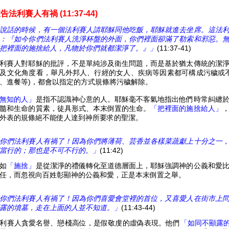
宣
告
法利賽人有禍 (11:37-44)
說話的時候，有一個法利賽人請耶穌同他吃飯，耶穌就進去坐席。這法
：『如今你們法利賽人洗淨杯盤的外面，你們裡面卻滿了勒索和邪惡。
把裡面的施捨給人，凡物於你們就都潔淨了。』」
(11:37-41)
利賽人對耶穌的批評，不是單純涉及衛生問題，而是基於猶太傳統的潔
及文化角度看，舉凡外邦人、行經的女人、疾病等因素都可構成污穢或
、進餐等)，都會以指定的方式規條將污穢解除。
無知的人」
是指不認識神心意的人。耶穌毫不客氣地指出他們時常糾纏
髓和生命的質素，徒具形式、本末倒置的生命。
「把裡面的施捨給人」
外表的規條絕不能使人達到神所要求的聖潔。
你們法利賽人有禍了！因為你們將薄荷、芸香並各樣菜蔬獻上十分之一
當行的；那也是不可不行的。」
(11:42)
如
「施捨」
是從潔淨的禮儀轉化至道德層面上，耶穌強調神的公義和愛
任，而忽視向百姓彰顯神的公義和愛，正是本末倒置之舉。
你們法利賽人有禍了！因為你們喜愛會堂裡的首位，又喜愛人在街市上
露的墳墓，走在上面的人並不知道。」
(11:43-44)
利賽人貪愛名譽、戀棧高位，是假敬虔的虛偽表現。他們
「如同不顯露