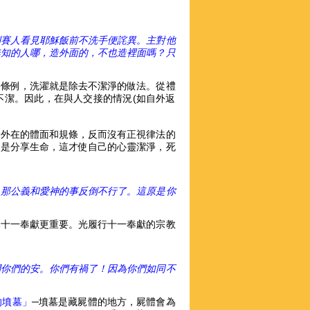
利賽人看見耶穌飯前不洗手便詫異。主對他
無知的人哪，造外面的，不也造裡面嗎？只
淨條例，洗濯就是除去不潔淨的做法。從禮
不潔。因此，在與人交接的情況(如自外返
於外在的體面和規條，反而沒有正視律法的
，是分享生命，這才使自己的心靈潔淨，死
，那公義和愛神的事反倒不行了。這原是你
比十一奉獻更重要。光履行十一奉獻的宗教
問你們的安。你們有禍了！因為你們如同不
的墳墓」
─墳墓是藏屍體的地方，屍體會為