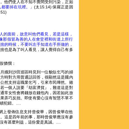
染。他們使人在不知不覺間受到污染，正如
人都要掉在坑裡。」
(太15:14) 保羅正是因
1)
人的面前，故意叫他們看見，若是這樣，
像那假冒為善的人在會堂裡和街道上所行
施捨的時候，不要叫左手知道右手所做的，
施捨也是為了叫人看見，讓人覺得自己有多
假憐憫：
林鄭月娥到沙田巡區時見到一位貌似乞丐的婦
對方時對方用普通話回答，很顯然這是國內
娥公然支持這職業乞丐，引來市民嘩然。雖
，若一個人說要『劫富濟貧』，難道這是對
，通常女性會將錢放在錢包內，因若如此放
結果弄巧反拙。即使有愛心沒有智慧不單不
續犯錯。….
網上發佈信息支持曾俊華，因曾俊華在他
台。這是四年前的事，那時曾俊華應沒有參
甚麼利益，這份愛是真誠。....