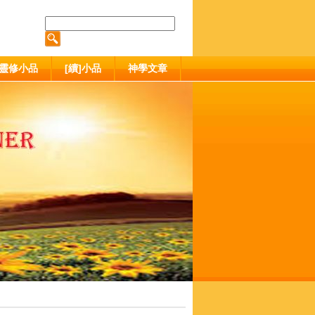
靈修小品
[續]小品
神學文章