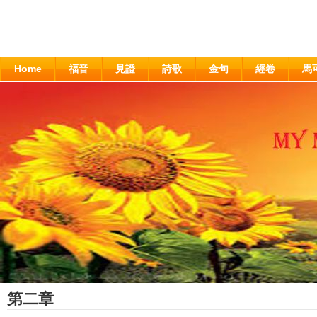
Home
福音
見證
詩歌
金句
經卷
馬
第二章