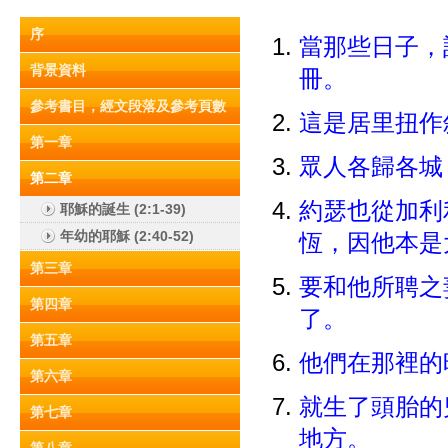
序
當那些日子，
背景資料
冊。
參考書目，經文段落及參考頁數
這是居里扭作
第一章
眾人各歸各城
第二章
約瑟也從加利
耶穌的誕生 (2:1-39)
年幼的耶穌 (2:40-52)
恆，因他本是
第三章
要和他所聘之
第四章
了。
第五章
他們在那裡的
第六章
就生了頭胎的
第七章
地方。