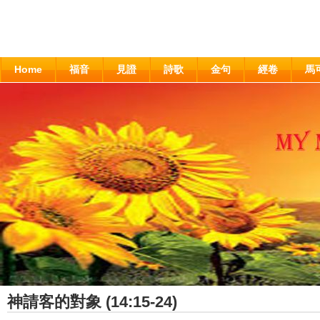
Home
福音
見證
詩歌
金句
經卷
馬
神請客的對象 (14:15-24)