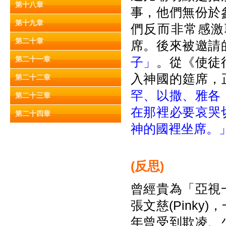
第十八章
事，他們無份於
第十九章
們反而非常感激
第二十章
席。後來被邀請
第二十一章
子」
。從《使徒
入神國的筵席，正
第二十二章
罕、以撒、雅各
第二十三章
在那裡必要哀哭
第二十四章
神的國裡坐席。
(
反思)
曾經貴為「亞視
張文慈(Pink
年曾受到欺凌、