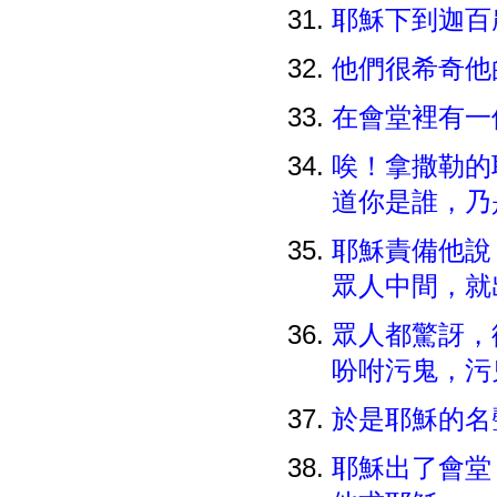
耶穌下到迦百
他們很希奇他
在會堂裡有一
唉！拿撒勒的
道你是誰，
耶穌責備他說
眾人中間，就
眾人都驚訝，
吩咐污鬼，
於是耶穌的
耶穌出了會堂