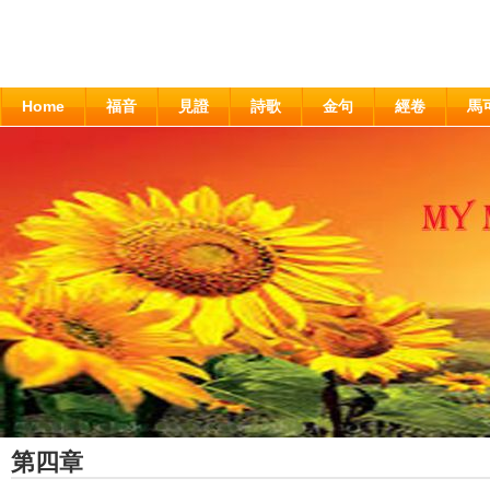
Home
福音
見證
詩歌
金句
經卷
馬
第四章