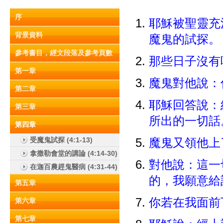
序
耶穌被聖靈充
背景資料
魔鬼的試探
參考書目，經文段落及參考頁數
那些日子沒有
第一章
魔鬼對他說：
第二章
耶穌回答說：
第三章
所出的一切
第四章
受魔鬼試探 (4:1-13)
魔鬼又領他上
拿撒勒會堂的講論 (4:14-30)
對他說：這一
在迦百農趕鬼醫病 (4:31-44)
的，我願意
第五章
你若在我面
第六章
第七章