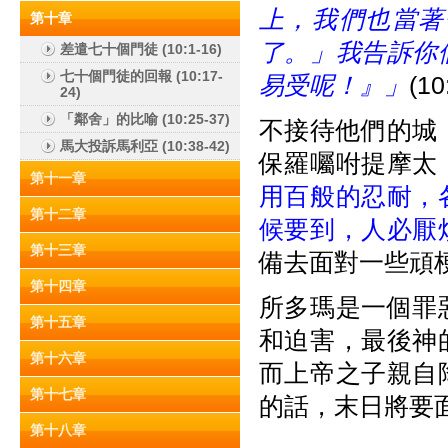
上，我們也當著
第十章
了。」我告訴你
差遣七十個門徒 (10:1-16)
七十個門徒的回報 (10:17-
易受呢！』」
(10
24)
「鄰舍」的比喻 (10:25-37)
不接待他們的城
馬大投訴馬利亞 (10:38-42)
保羅囑咐提摩太
第十一章
用百般的忍耐，
第十二章
候要到，人必厭煩
第十三章
備去面對一些頑
第十四章
所多瑪是一個罪
第十五章
和迫害，最後神
第十六章
而上帝之子親自
第十七章
的話，末日將要
第十八章