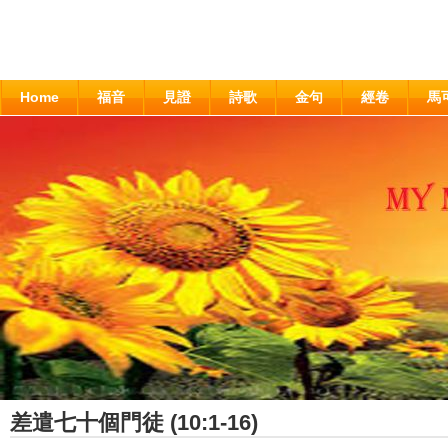
Home
福音
見證
詩歌
金句
經卷
馬
差遣七十個門徒 (10:1-16)