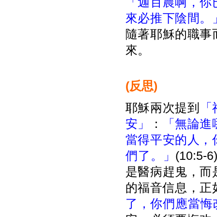
「迦百農啊，你
來必推下陰間。
隨著耶穌的職事
來。
(
反思)
耶穌兩次提到
「
安」
：
「無論進
當得平安的人，
們了。」
(10:
是醫病趕鬼，而
的福音信息，正
了，你們應當悔