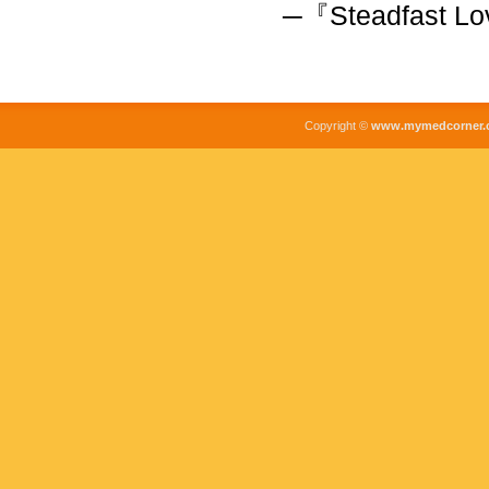
─『Steadfas
Copyright ©
www.mymedcorner