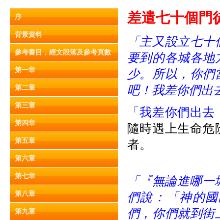
差遣七十個門徒 (
序
背景資料
「主又設立七十
參考書目，經文段落及參考頁數
要到的各城各地
第一章
少。所以，你們
吧！我差你們出
第二章
第三章
「我差你們出去
第四章
隨時遇上生命危
第五章
者。
第六章
第七章
「『無論進哪一城
第八章
們說：「神的國
們，你們就到街
第九章