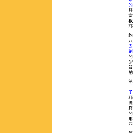
的
拜
當
根
耶
約
八
去
刻
的
(
質
的
第
「
子
耶
擔
釋
的
那