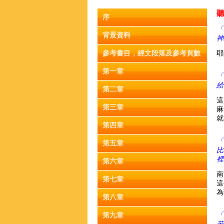
聽
序
「
背景資料
神
參考書目，經文段落及參考頁數
耶
第一章
「
給
第二章
這
第三章
麻
就
第四章
「
第五章
比
裡
第六章
南
第七章
這
為
第八章
第九章
「