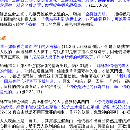
瞭亮，全身就光明；眼睛若昏花，全身就黑暗。所以，
你要省察
，恐怕
無黑暗，就必全然光明，如同燈的明光照亮你。」
(11:33-36)
穌是生命之光，凡接受他啟示之道的人，猶如
「全身就光明」
，拒絕者
了眼睛的法利賽人說：
「我為審判到這世上來，叫不能看見的，可以看
耶穌勸人時常
「省察」
自己的光景，是光明還是黑暗。
反思)
還不如聽神之道而遵守的人有福」
(11:28)，耶穌這句話不但是回應
人說的，而這群猶太人當中，有很多都是聽了道卻沒有遵守，因他們還
有真正悔改，而
「尼尼微人聽了約拿所傳的就悔改了」
(11:32)。
約翰福音》第8章也有類似的情況出現。約8:31說：
「耶穌對信他的猶太
的門徒。』」
耶穌在這裡強調，信徒要常常遵守神的道，才是
真門徒
。
人」
，都是假門徒，他們並非真正相信他。他接著在8:37 說，
「我知
，因為你們心裡容不下我的道。」
原來「相信」是一回事，「遵行」卻
，這樣的信值得懷疑，正如雅各說：
「信心是與他的行為並行，而且信
是死的。」
(雅2:22, 17)
穌在這裡也強調，真正相信他的人，會獲得
真自由
：
「你們必曉得真理，
的奴僕。奴僕不能永遠住在家裡；兒子是永遠住在家裡。所以天父的兒
:32-36) 真自由就是不用再受罪的轄制、作罪的奴僕，免受神的審判，
太人表面上是「自由」，其實那是假自由，他們看不出自己仍然是罪的
心目中的自由，是不受人嵌制的自由，例如言論自由、傳播自由、宗教