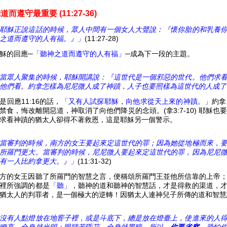
道而遵守最重要 (11:27-36)
耶穌正說這話的時候，眾人中間有一個女人大聲說：『懷你胎的和乳養
之道而遵守的人有福。』」
(11:27-28)
穌的回應─
「聽神之道而遵守的人有福」
─成為下一段的主題。
當眾人聚集的時候，耶穌開講說：『這世代是一個邪惡的世代。他們求
他們看。約拿怎樣為尼尼微人成了神蹟，人子也要照樣為這世代的人成了
是回應11:16的話，
「又有人試探耶穌，向他求從天上來的神蹟。」
約拿
禁食，悔改離開惡道，神取消了向他們降災的念頭。(拿3:7-10) 耶穌
求看神蹟的猶太人卻得不著救恩，這是耶穌另一個警示。
當審判的時候，南方的女王要起來定這世代的罪；因為她從地極而來，
所羅門更大。當審判的時候，尼尼微人要起來定這世代的罪，因為尼尼
有一人比約拿更大。』」
(11:31-32)
方的女王因聽了所羅門的智慧之言，便稱頌所羅門王並他所信靠的上帝
裡所強調的都是
「聽」
，聽神的道和聽神的智慧話，才是得救的渠道，
猶太人的判罪者，是一個極大的逆轉！因猶太人連神兒子所傳的道和智慧
沒有人點燈放在地窨子裡，或是斗底下，總是放在燈臺上，使進來的人