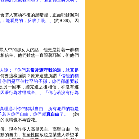
你裡頭的光或者黑暗了。若是你全身光明，
只會墮入萬劫不復的黑暗裡，正如耶穌諷刺
見；能看見的，反瞎了眼。」
(約9:39)。因
擠在眾人中間那女人的話，他更是對著一群猶
未相信主。他們雖然一直跟著耶穌，但他們
人說：『你們若
常常遵守我的道
，就
真是
為何要這樣強調？原來這些所謂
「信他的猶
道你們是亞伯拉罕的子孫，你們卻想要殺
是另一回事，聽完道之後相信，卻沒有遵
心因著行為才得成全。」「信心若沒有行為
真理必叫你們得以自由....所有犯罪的就是
子若叫你們自由，你們就
真自由
了。」
(約
心裡的眼睛也不再昏花。
奴僕。現今許多人高舉民主、高舉自由，他
活動的自由，甚至性開放也是某些人希望爭