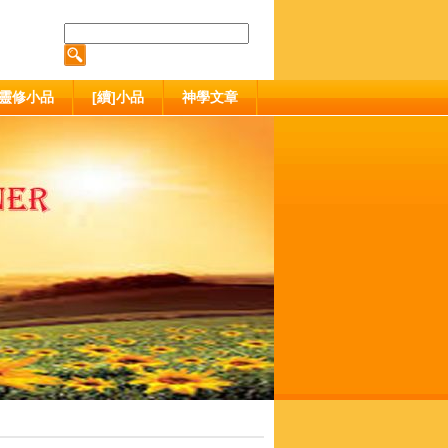
靈修小品
[續]小品
神學文章