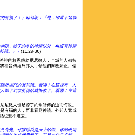
你的有福了！』耶穌說：『是，卻還不如聽
看神蹟，除了約拿的神蹟以外，再沒有神蹟
神蹟。』」
(11:29-30)
將神的救恩傳給尼尼微人，全城的人都披
也要將福音傳給外邦人，領他們悔改歸正。偏
要聽所羅門的智慧話。看哪！在這裡有一人
微人聽了約拿所傳的就悔改了。看哪！在這
；尼尼微人也是聽了約拿所傳的道而悔改。
才是有福的人，而非看見神蹟。外邦人竟成
話也聽不進去。
得見亮光。你眼睛就是身上的燈。你的眼睛