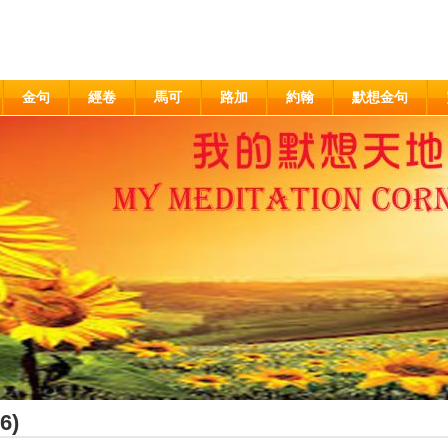
金句
經卷
馬可
路加
約翰
默想金句
6)