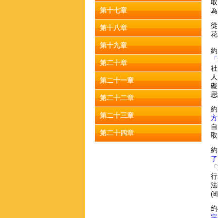
取
第十七章
為
從
第十八章
花
第十九章
約
「
第二十章
社
人
第二十一章
礙
思
第二十二章
約
第二十三章
方
自
第二十四章
取
約
了
「
行
法
(
約
宗