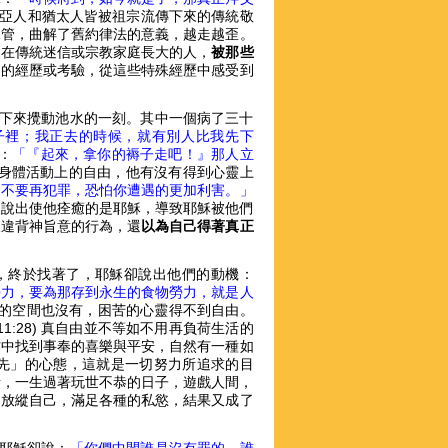
) 撒馬利亞人和猶太人皆被祖宗流傳下來的傳統敬
規管，曲解了舊約律法的意義，越走越歪。
多在傳統迷信或宗教家庭長大的人，
被那些
別的經歷或考驗，從這些特殊經歷中感受到
使下來攪動池水的一刻。其中一個病了三十
子裡；我正去的時候，就有別人比我先下
：
「『起來，拿你的褥子走吧！』那人立
那只是身體活動上的自由，他有沒有得到心靈上
，不要再犯罪，恐怕你遭遇的更加利害。」
太人說出使他痊癒的是耶穌，導致耶穌被他們
樣違背神旨意的行為，還
以為自己得著真正
，終於找著了，耶穌卻說出他們的動機：
勞力，要為那存到永生的食物勞力，就是人
的空間也沒有，困苦的心靈得不到自由。
11:28) 真自由並不等如不用再負荷生活的
作中找到事奉的喜樂與平安，自然有一種如
先」的心態，這就是一切努力所追求的目
話，一生過著玩世不恭的日子，遊戲人間，
向放縱自己，滿足各種的私慾，結果又成了