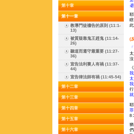
若
第十章
毫
耶
第十一章
瞎
此
教導門徒禱告的原則 (11:1-
13)
被質疑靠鬼王趕鬼 (11:14-
(
26)
「
聽道而遵守最重要 (11:27-
太
36)
沒
宣告法利賽人有禍 (11:37-
《
44)
我
宣告律法師有禍 (11:45-54)
太
我
第十二章
行
就
第十三章
耶
第十四章
罪
8
第十五章
猶
第十六章
們