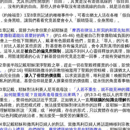
的自由。尤其所謂性開放的「自由」，其實是沒有道德底線的「假自由
」、沒有約束的自由。那些人拼命爭取沒有道德底線的自由，就是活在
《約翰福音》1至8章所記述的種種事件中，可看出猶太人活在各種「假
，全身黑暗。讓我們看看究竟甚麼會令人「眼睛
昏花，全身黑暗」。
1章記載，當腓力向拿但業介紹耶穌是
「摩西在律法上所寫的和眾先知所
拿撒勒還能出甚麼好的嗎？」
(約1:45-46) 他是被自己對拿撒勒城
會上一些低下階層的人，戴著有色眼鏡看他們，並套上「罪人」的污名
！好比人基於某些原因，對基督教存有偏見的話，會令其對真理的接觸
。這等人就是
被自己的偏見所限制
，認識不到叫人心靈得釋放的真理，
維，用豁達開通的心去了解基督信仰究竟是怎麼一回事，才能有突破性
2章後半段記載耶穌潔淨聖殿之舉，趕走一切在聖殿裡擺賣的小販，並憤
。」
(約2:16) 明顯耶路撒冷的宗教領袖濫用了聖殿的管轄權，容讓猶
由完全扭曲，
滲入了俗世的價值觀
，以求資源盡用，唯利是圖！喚醒我
私利的用途。基督信仰就是要人摒棄俗世的價值觀，從永恆的角度看事
3章記載，耶穌對法利賽人尼哥底母說：
「人若不重生，就不能見神的國
，如何能重生呢？豈能再進母腹生出來嗎？」
(約3:3-4) 他以人
重生」，覺得他的說話近乎荒謬。正如猶太人一直
用頭腦的知識去理解
為得救」的思想模式裡，無法接受耶穌對律法所作的詮釋，並耶穌一直
理解耶穌所說「天國」或「神的國」存在的形式，只以實體存在的一個
即以色列國)的統治者，無法接受一個受苦的彌賽亞。
4章記載耶穌和撒馬利亞婦人的對話。當撒馬利亞婦人將話題轉移到宗
在這山上禮拜，你們倒說，應當禮拜的地方是在耶路撒冷。」
耶穌回應