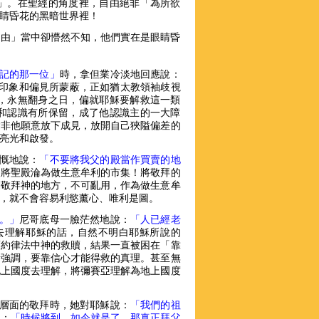
」。在聖經的角度裡，自由絕非「為所欲
眼睛昏花的黑暗世界裡！
自由」當中卻懵然不知，他們實在是眼睛昏
記的那一位」
時，拿但業冷淡地回應說：
負面的印象和偏見所蒙蔽，正如猶太教領袖歧視
，永無翻身之日，偏就耶穌要解救這一類
和認識有所保留，成了他認識主的一大障
除非他願意放下成見，放開自己狹隘偏差的
的亮光和啟發。
慨地說：
「不要將我父的殿當作買賣的地
太人將聖殿淪為做生意牟利的市集！將敬拜的
們敬拜神的地方，不可亂用，作為做生意牟
物，就不會容易利慾薰心、唯利是圖。
。」
尼哥底母一臉茫然地說：
「人已經老
的常理去理解耶穌的話，自然不明白耶穌所說的
舊約律法中神的救贖，結果一直被困在「靠
所強調，要靠信心才能得救的真理。甚至無
地上國度去理解，將彌賽亞理解為地上國度
教層面的敬拜時，她對耶穌說：
「我們的祖
說：
「時候將到，如今就是了，那真正拜父