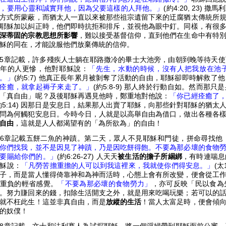
，要用心靈和誠實拜他，因為父要這樣的人拜他。」
(約4:20, 23
方式所蒙蔽，而猶太人一直以來被那些祖宗遺留下來的迂腐猶太傳統所
耶穌加以糾正時，他們即時抗拒和排斥，並視他為眼中釘。同樣，有很
深蒂固的宗教思想所影響
，難以接受基督信仰，直到他們在生命中有特
穌的同在，才能說服他們放棄傳統的信仰。
5章記載，許多殘疾人士躺在耶路撒冷的畢士大池旁，由朝到晚等待天
年的人更慘，他對耶穌說：
「先生，水動的時候，沒有人把我放在池
。」
(約5:7) 他真正長年累月被剝奪了活動的自由，耶穌卻即時解救了他
痊癒，就拿起褥子來走了。」
(約5:8-9) 那人終於行動自如。然而
「真自由」呢？及後耶穌再遇見他時，鄭重地對他說：
「你已經痊癒了
約5:14) 因那日是安息日，結果那人出賣了耶穌，向那些針對耶穌的猶
問為何觸犯安息日。今時今日，人就是以高舉自由為借口，做出各種各
自由
，這就是人人都渴望有的「為所欲為」的自由！
6章記載五餅二魚的神蹟。第二天，眾人不見耶穌和門徒，拼命尋找他
你們找我，並不是因見了神蹟，乃是因吃餅得飽。不要為那必壞的食物
要賜給你們的。」
(約6:26-27) 人天天
被生活的擔子所綑綁
，有時連喘息
穌說：
「凡勞苦擔重擔的人可以到我這裡來，我就使你們得安息。」
(太
子，而是當人懂得倚靠神和為神而活時，心態上會有所改變，便會從工
重負的輕省感覺。
「不要為那必壞的食物勞力」
，亦可反映「民以食為
。努力賺回來的錢，扣除生活開支之外，就是用來吃喝玩樂；若可以的
就不枉此生！這並非真自由，而是
放縱的生活
！當人太富足時，便會傾
罪的奴僕！