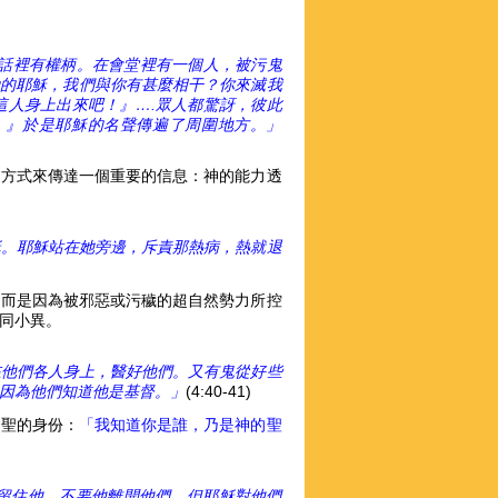
的話裡有權柄。在會堂裡有一個人，被污鬼
說：『唉！拿撒勒的耶穌，我們與你有甚麼相干？你來滅我
這人身上出來吧！』….眾人都驚訝，彼此
。』於是耶穌的名聲傳遍了周圍地方。」
的方式來傳達一個重要的信息：神的能力透
穌。耶穌站在她旁邊，斥責那熱病，熱就退
，而是因為被邪惡或污穢的超自然勢力所控
同小異。
在他們各人身上，醫好他們。又有鬼從好些
因為他們知道他是基督。」
(4:40-41)
神聖的身份：
「我知道你是誰，乃是神的聖
留住他，不要他離開他們。但耶穌對他們