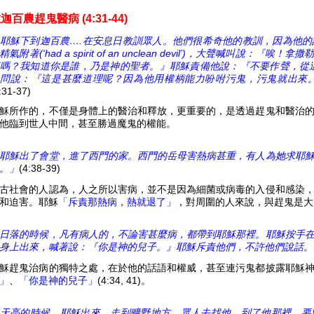
迦百農趕鬼醫病 (4:31-44)
耶穌下到迦百農….在安息日教訓眾人。他們很希奇他的教訓，因為他
精氣附著(‘had a spirit of an unclean devil’)，大聲喊叫
嗎？我知道你是誰，乃是神的聖者。』耶穌責備他說：『不要作聲，從
問說：『這是甚麼道理呢？因為他用權柄能力吩咐污鬼，污鬼就出來
:31-37)
穌所作的，不僅是身體上的醫治和釋放，更重要的，是透過趕鬼和醫治
他臨到世人中間，甚至勝過魔鬼的權能。
耶穌出了會堂，進了西門的家。西門的岳母害熱病甚重，有人為她求耶
。」
(4:38-39)
古社會的人認為，人之所以害病，並不是因為細菌或病毒的入侵和感染
和迫害。耶穌
「斥責那熱病，熱就退了」
，對周圍的人來說，與趕鬼是大
日落的時候，凡有病人的，不論害甚麼病，都帶到耶穌那裡。耶穌按手
身上出來，喊著說：『你是神的兒子。』耶穌斥責他們，不許他們說話。
穌趕鬼治病的獨特之處，在於他的話語和權威，甚至連污鬼都披露耶穌
」
、
「你是神的兒子」
(4:34, 41)。
天亮的時候，耶穌出來，走到曠野地方。眾人去找他，到了他那裡，要