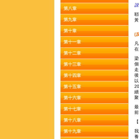
說
第八章
耶
第九章
黃
第十章
(
第十一章
凡
在
第十二章
梁
個
第十三章
走
後
第十四章
以
2
第十五章
續
聚
第十六章
最
第十七章
前
第十八章
【
我
第十九章
養