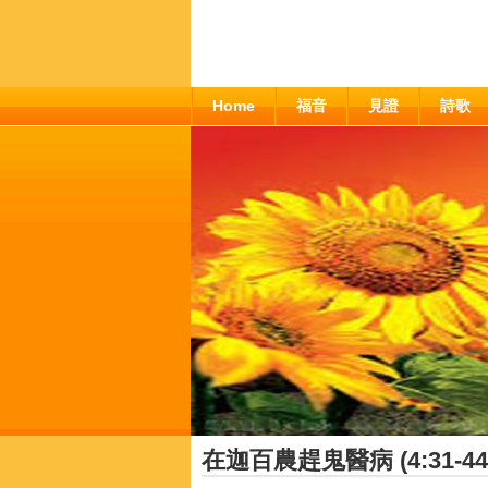
Home
福音
見證
詩歌
在迦百農趕鬼醫病 (4:31-44