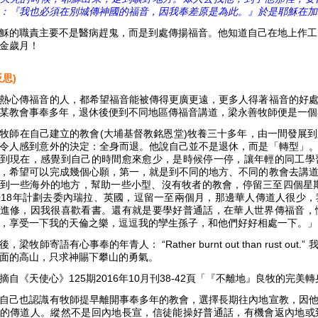
：『我也必須在別城傳神國的福音，因我奉差原是為此。』於是耶穌在加
穌的職責主要不是醫病趕鬼，而是到處傳揚福音。他知道自己在地上作工
金歲月！
反思)
熱心傳福音的人，都希望福音能被傳得更廣更遠，更多人得著福音的好
某教會事奉多年，退休後便到不同地區傳福音講道，梁永善牧師便是一個
牧師在自己建立的教會(大埔基督教銘恩堂)牧養三十多年，由一間發展
令人感到意外的決定：全身而退。他說自己並不是退休，而是「轉型」
到現在，感覺到自己的時間愈來愈少，是時候停一停，讓年輕的同工學
，希望可以完成幾個心願，第一，就是到不同的地方、不同的教會去講
到一些海外的地方，幫助一些小型、沒有牧者的教會，停留三至四個星期
018年計劃去委內瑞拉、英國，逗留一至兩個月，那邊華人傳道人很少
進修，因我很喜歡看書。還有就是要學好普通話，在華人世界傳福音，
，享受一下我的天倫之樂，逗逗我的孿生孫子，和他們好好相處一下。」
後，梁牧師寄語有心事奉的年青人： “Rather burnt out than rust
面的高山，只求神賜下攀山的勇氣。
摘自《天使心》125期2016年10月刊38-42頁「『不離地』良牧的完美
自己也認識有牧師提早離開事奉多年的教會，選擇長期往內地宣教，因
的傳道人。縱然不是回內地長宣，信徒能操好普通話，有機會返內地或