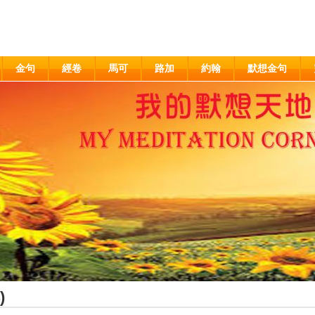
金句
經卷
馬可
路加
約翰
默想金句
)