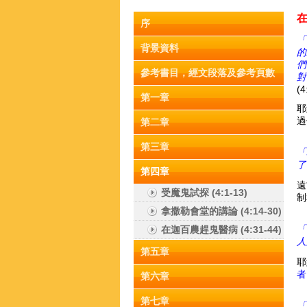
在
序
「
背景資料
的
們
參考書目，經文段落及參考頁數
對
(4
第一章
耶
過
第二章
第三章
「
了
第四章
遠
受魔鬼試探 (4:1-13)
制
拿撒勒會堂的講論 (4:14-30)
「
在迦百農趕鬼醫病 (4:31-44)
人
第五章
耶
者
第六章
第七章
「