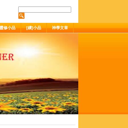
靈修小品
[續]小品
神學文章