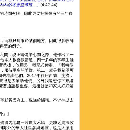
利利的各會堂傳道。」
(4:42-44)
的時間有限，因此更要把握僅有的三年多
處，而非只局限於某個地方。因此很多牧師
典型的例子。
到六間，現正籌備第七間之際，他作出了一
。他本人很喜歡講道，四十多年的事奉生涯
習承擔，他用另一種形式侍奉。「我轉型
道，服侍更多的羊群。第二，就是我希望可
去培訓他們。2017年往紐西蘭、斐濟，
，我很想去幫助他們。另外我還想停下來繼
懂普通話很重要。最後就是和家人好好聚
 out.” 我寧願焚盡為主，也強於鏽壞。不求神挪去
轉身」】
他覺得內地是一片廣大禾場，更缺乏資深牧
到海外的華人社區參與短宣，也是大派用