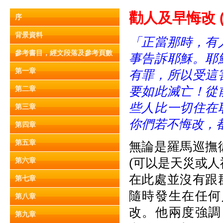
勸人及早悔改 (1
序
背景資料
「正當那時，有
參考書目，經文段落及參考頁數
事告訴耶穌。耶
第一章
有罪，所以受這
要如此滅亡！從
第二章
些人比一切住在
第三章
你們若不悔改，
第四章
第五章
無論是羅馬巡撫
(可以是天災或
第六章
在此處並沒有跟
第七章
隨時發生在任何
第八章
改。他兩度強調
第九章