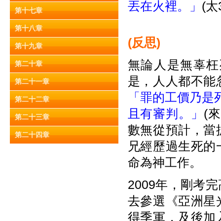
丟在火裡。」
(太
第十七章
第十八章
(
反思)
第十九章
無論人是無辜枉
第二十章
是，人人都不能
第二十一章
「罪的工價乃是
第二十二章
且有審判。」
(
第二十三章
數無從預計，當
第二十四章
兄經歷過生死的
命為神工作。
2009年，剛
去參選《亞洲星
得季軍，及後加