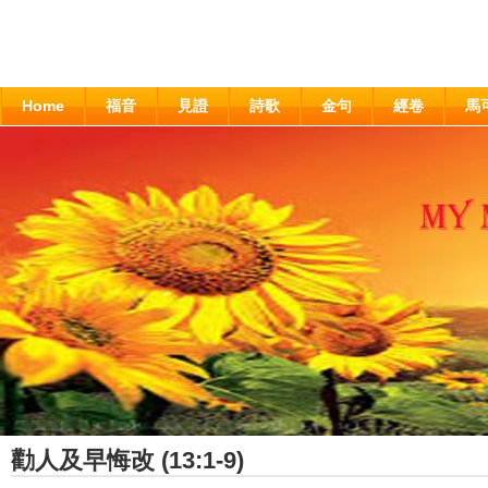
Home
福音
見證
詩歌
金句
經卷
馬
勸人及早悔改 (13:1-9)