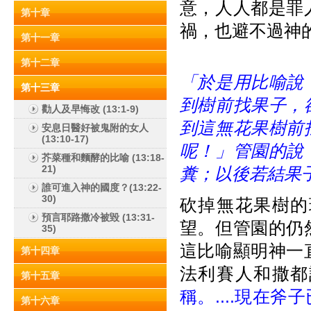
意，人人都是罪
第十章
禍，也避不過神
第十一章
第十二章
「於是用比喻說
第十三章
到樹前找果子，
勸人及早悔改 (13:1-9)
到這無花果樹前
安息日醫好被鬼附的女人
(13:10-17)
呢！」管園的說
芥菜種和麵酵的比喻 (13:18-
21)
糞；以後若結果
誰可進入神的國度？(13:22-
30)
砍掉無花果樹的
預言耶路撒冷被毀 (13:31-
望。但管園的仍
35)
這比喻顯明神一
第十四章
法利賽人和撒都
第十五章
稱。....現在
第十六章