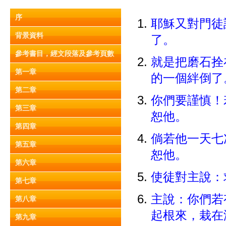
序
耶穌又對門徒
背景資料
了。
參考書目，經文段落及參考頁數
就是把磨石拴
第一章
的一個絆倒
第二章
你們要謹慎！
第三章
恕他。
第四章
倘若他一天七
第五章
恕他。
第六章
使徒對主說：
第七章
主說：你們若
第八章
起根來，栽在
第九章