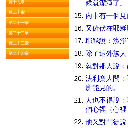
候就潔淨了
第十九章
第二十章
內中有一個見
第二十一章
又俯伏在耶穌
第二十二章
耶穌說：潔淨
第二十三章
除了這外族人
第二十四章
就對那人說：
法利賽人問：
所能見的。
人也不得說：
們心裡（心
他又對門徒說