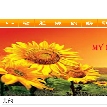
Home
福音
見證
詩歌
金句
經卷
馬
其他