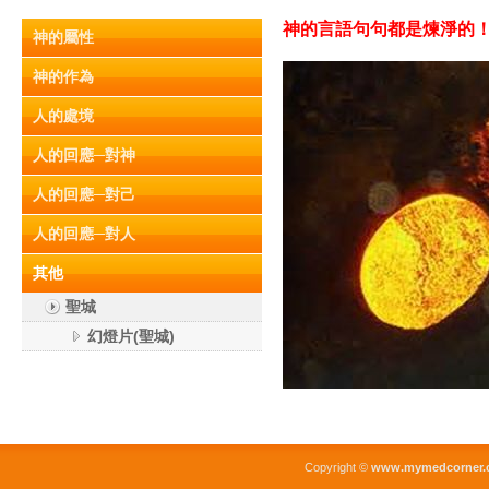
神的言語句句都是煉淨的！ (
神的屬性
神的作為
人的處境
人的回應─對神
人的回應─對己
人的回應─對人
其他
聖城
幻燈片(聖城)
Copyright ©
www.mymedcorner