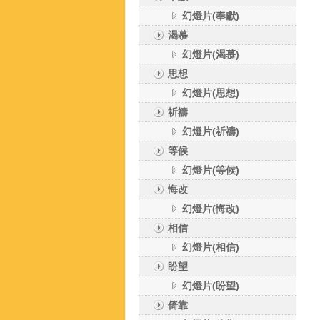
幻燈片(奉獻)
渴慕
幻燈片(渴慕)
思想
幻燈片(思想)
祈禱
幻燈片(祈禱)
等候
幻燈片(等候)
悔改
幻燈片(悔改)
相信
幻燈片(相信)
盼望
幻燈片(盼望)
倚靠