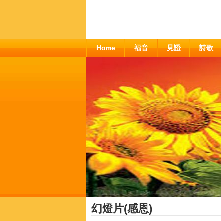
Home
福音
見證
詩歌
幻燈片(感恩)