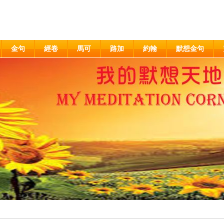
金句
經卷
馬可
路加
約翰
默想金句