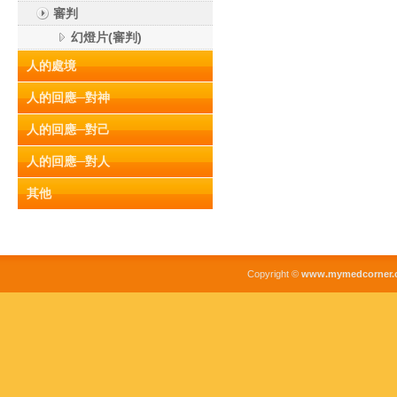
審判
幻燈片(審判)
人的處境
人的回應─對神
人的回應─對己
人的回應─對人
其他
Copyright ©
www.mymedcorner