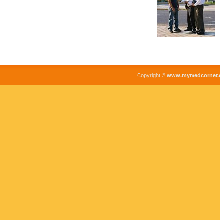
Copyright ©
www.mymedcorner