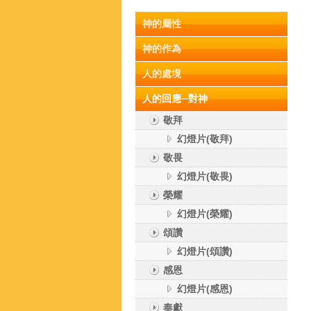
神的屬性
神的作為
人的處境
人的回應─對神
敬拜
幻燈片(敬拜)
敬畏
幻燈片(敬畏)
榮耀
幻燈片(榮耀)
頌讚
幻燈片(頌讚)
感恩
幻燈片(感恩)
奉獻