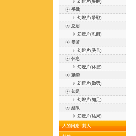
幻燈片(警醒)
爭戰
幻燈片(爭戰)
忍耐
幻燈片(忍耐)
受苦
幻燈片(受苦)
休息
幻燈片(休息)
勤勞
幻燈片(勤勞)
知足
幻燈片(知足)
結果
幻燈片(結果)
人的回應─對人