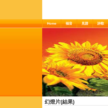
Home
福音
見證
詩歌
幻燈片(結果)