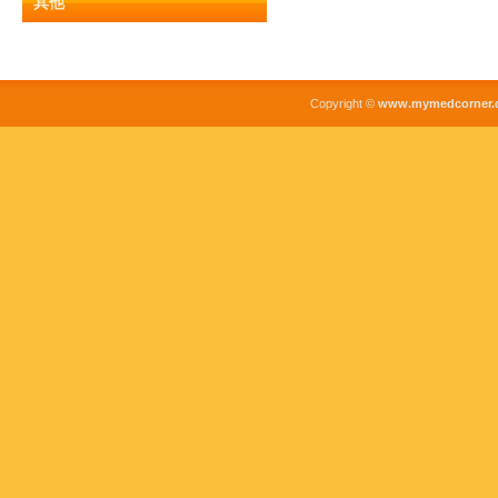
其他
Copyright ©
www.mymedcorner